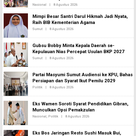
E
Nasional
|
8 Agustus 2026
O
K
L
A
E
Mimpi Besar Santri Darul Hikmah Jadi Nyata,
2
H
Raih BIB Kementerian Agama
B
H
Sumut
|
8 Agustus 2026
O
I
L
N
E
E
H
K
Gubsu Bobby Minta Kepala Daerah se-
B
A
H
Kepulauan Nias Percepat Usulan BKP 2027
2
I
Sumut
|
8 Agustus 2026
O
N
L
E
E
K
H
A
Partai Masyumi Sumut Audiensi ke KPU, Bahas
B
2
H
Persiapan dan Syarat Ikut Pemilu 2029
I
Politik
|
8 Agustus 2026
O
N
L
E
E
K
H
A
Eks Wamen Soroti Syarat Pendidikan Gibran,
B
N
H
Munculkan Opsi Pemakzulan
E
I
W
Nasional
,
Politik
|
8 Agustus 2026
O
N
S
L
E
E
K
H
A
Eks Bos Jaringan Resto Sushi Masuk Bui,
B
2