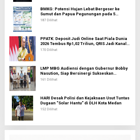
BMKG: Potensi Hujan Lebat Bergeser ke
Sumut dan Papua Pegunungan pada 5
Agustus
187 Dilihat
PPATK: Deposit Judi Online Saat Piala Dunia
2026 Tembus Rp1,02 Triliun, QRIS Jadi Kanal
Terbanyak
170 Dilihat
LMP MBG Audiensi dengan Gubernur Bobby
Nasution, Siap Bersinergi Sukseskan
Program Makan Bergizi Gratis di Sumut
161 Dilihat
HARI Desak Polisi dan Kejaksaan Usut Tuntas
Dugaan “Solar Hantu” di DLH Kota Medan
152 Dilihat