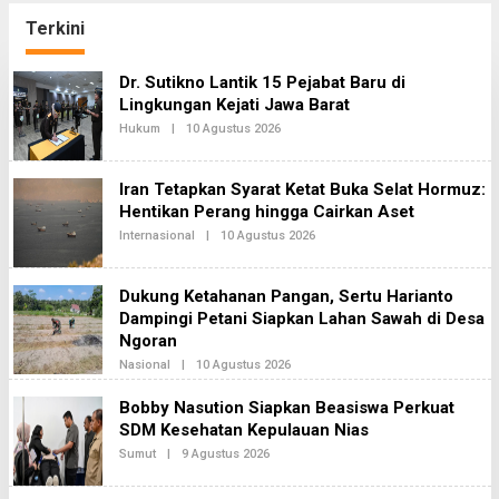
Lahan Sawah di Desa
Nias
Ngoran
Terkini
B
Dr. Sutikno Lantik 15 Pejabat Baru di
h
Lingkungan Kejati Jawa Barat
i
Hukum
|
10 Agustus 2026
O
n
L
e
E
k
H
a
Iran Tetapkan Syarat Ketat Buka Selat Hormuz:
B
N
H
Hentikan Perang hingga Cairkan Aset
e
I
Internasional
|
10 Agustus 2026
O
w
N
L
E
s
E
K
H
A
Dukung Ketahanan Pangan, Sertu Harianto
B
2
H
Dampingi Petani Siapkan Lahan Sawah di Desa
I
Ngoran
N
E
Nasional
|
10 Agustus 2026
O
K
L
A
E
Bobby Nasution Siapkan Beasiswa Perkuat
2
H
SDM Kesehatan Kepulauan Nias
B
H
Sumut
|
9 Agustus 2026
O
I
L
N
E
E