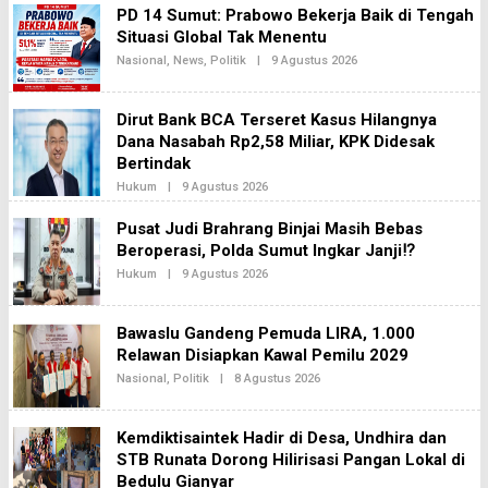
H
K
PD 14 Sumut: Prabowo Bekerja Baik di Tengah
B
A
H
Situasi Global Tak Menentu
2
I
Nasional
,
News
,
Politik
|
9 Agustus 2026
O
N
L
E
E
K
H
A
Dirut Bank BCA Terseret Kasus Hilangnya
B
N
H
Dana Nasabah Rp2,58 Miliar, KPK Didesak
E
I
W
Bertindak
N
S
E
Hukum
|
9 Agustus 2026
O
K
L
A
E
Pusat Judi Brahrang Binjai Masih Bebas
2
H
Beroperasi, Polda Sumut Ingkar Janji⁉️
B
H
Hukum
|
9 Agustus 2026
O
I
L
N
E
E
H
K
Bawaslu Gandeng Pemuda LIRA, 1.000
B
A
H
Relawan Disiapkan Kawal Pemilu 2029
N
I
E
Nasional
,
Politik
|
8 Agustus 2026
O
N
W
L
E
S
E
K
H
A
Kemdiktisaintek Hadir di Desa, Undhira dan
B
N
H
STB Runata Dorong Hilirisasi Pangan Lokal di
E
I
W
Bedulu Gianyar
N
S