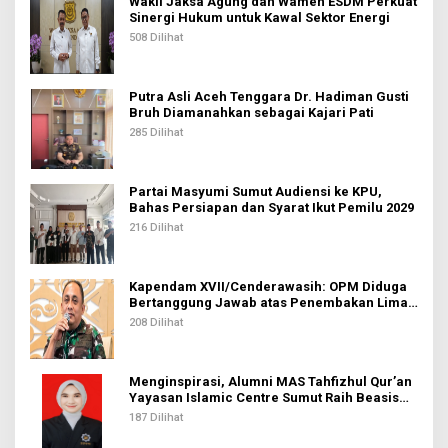
Wakil Jaksa Agung dan Wamen ESDM Perkuat
Sinergi Hukum untuk Kawal Sektor Energi
508 Dilihat
Putra Asli Aceh Tenggara Dr. Hadiman Gusti
Bruh Diamanahkan sebagai Kajari Pati
285 Dilihat
Partai Masyumi Sumut Audiensi ke KPU,
Bahas Persiapan dan Syarat Ikut Pemilu 2029
216 Dilihat
Kapendam XVII/Cenderawasih: OPM Diduga
Bertanggung Jawab atas Penembakan Lima
Pekerja di Tolikara
208 Dilihat
Menginspirasi, Alumni MAS Tahfizhul Qur’an
Yayasan Islamic Centre Sumut Raih Beasiswa
BIB Kemenag
187 Dilihat