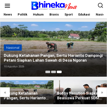
L
e
w
a
News
Politik
Hukum
Bisnis
Sport
Edukasi
Nasion
t
i
k
e
k
o
n
t
Nasional
e
n
Dukung Ketahanan Pangan, Sertu Harianto Dampingi
Petani Siapkan Lahan Sawah di Desa Ngoran
10 Agustus 2026
«
»
Dukung Ketahanan
Bobby Nasution Siapkan
Pangan, Sertu Harianto
Beasiswa Perkuat SDM
Dampingi Petani Siapkan
Kesehatan Kepulauan