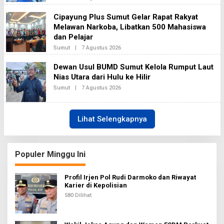
E
L
K
E
Cipayung Plus Sumut Gelar Rapat Rakyat
A
H
2
Melawan Narkoba, Libatkan 500 Mahasiswa
B
H
dan Pelajar
I
N
Sumut
|
7 Agustus 2026
O
E
L
K
E
Dewan Usul BUMD Sumut Kelola Rumput Laut
A
H
2
Nias Utara dari Hulu ke Hilir
B
H
Sumut
|
7 Agustus 2026
O
I
L
N
E
E
H
K
B
Lihat Selengkapnya
A
H
2
I
N
E
K
Populer Minggu Ini
A
N
E
Profil Irjen Pol Rudi Darmoko dan Riwayat
W
Karier di Kepolisian
S
580 Dilihat