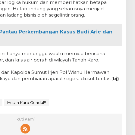
par logika hukum dan memperlihatkan betapa
gan. Hutan lindung yang seharusnya menjadi
an ladang bisnis oleh segelintir orang.
Pantau Perkembangan Kasus Budi Arie dan
l
iar ini hanya menunggu waktu memicu bencana
, dan krisis air bersih di wilayah Tanah Karo.
as dari Kapolda Sumut Irjen Pol Wisnu Hermawan,
ayu dan pembiaran aparat segera diusut tuntas.(
bj)
Hutan Karo Gundul‼️
Ikuti Kami