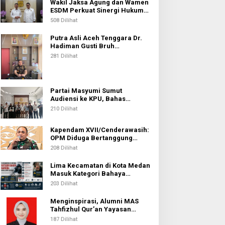
Wakil Jaksa Agung dan Wamen
ESDM Perkuat Sinergi Hukum
untuk Kawal Sektor Energi
508 Dilihat
Putra Asli Aceh Tenggara Dr.
Hadiman Gusti Bruh
Diamanahkan sebagai Kajari
281 Dilihat
Pati
Partai Masyumi Sumut
Audiensi ke KPU, Bahas
Persiapan dan Syarat Ikut
210 Dilihat
Pemilu 2029
Kapendam XVII/Cenderawasih:
OPM Diduga Bertanggung
Jawab atas Penembakan Lima
208 Dilihat
Pekerja di Tolikara
Lima Kecamatan di Kota Medan
Masuk Kategori Bahaya
Narkoba, Medan Johor
203 Dilihat
Tertinggi
Menginspirasi, Alumni MAS
Tahfizhul Qur’an Yayasan
Islamic Centre Sumut Raih
187 Dilihat