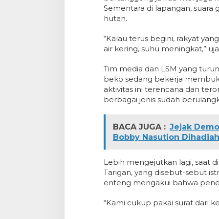
Sementara di lapangan, suara
hutan.
“Kalau terus begini, rakyat ya
air kering, suhu meningkat,” uj
Tim media dan LSM yang turun
beko sedang bekerja membuka j
aktivitas ini terencana dan ter
berbagai jenis sudah berulangk
BACA JUGA :
Jejak Demo
Bobby Nasution Dihadiah
Lebih mengejutkan lagi, saat 
Tarigan, yang disebut-sebut is
enteng mengakui bahwa peneba
“Kami cukup pakai surat dari kep