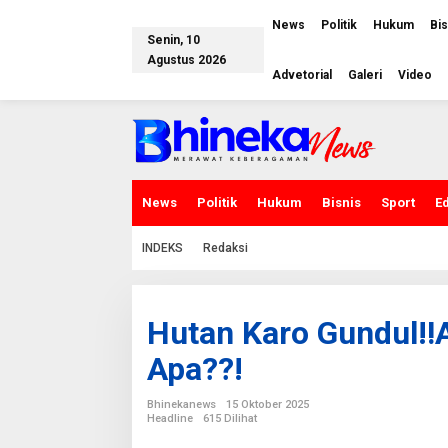
L
e
News
Politik
Hukum
Bis
w
Senin, 10
a
Agustus 2026
t
Advetorial
Galeri
Video
i
k
e
k
o
n
t
e
News
Politik
Hukum
Bisnis
Sport
E
n
INDEKS
Redaksi
Hutan Karo Gundul‼️A
Apa??!
Bhinekanews
15 Oktober 2025
Headline
615 Dilihat