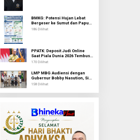
Beasiswa BIB Kemenag
BMKG: Potensi Hujan Lebat
Bergeser ke Sumut dan Papua
Pegunungan pada 5 Agustus
186 Dilihat
PPATK: Deposit Judi Online
Saat Piala Dunia 2026 Tembus
Rp1,02 Triliun, QRIS Jadi Kanal
170 Dilihat
Terbanyak
LMP MBG Audiensi dengan
Gubernur Bobby Nasution, Siap
Bersinergi Sukseskan Program
158 Dilihat
Makan Bergizi Gratis di Sumut