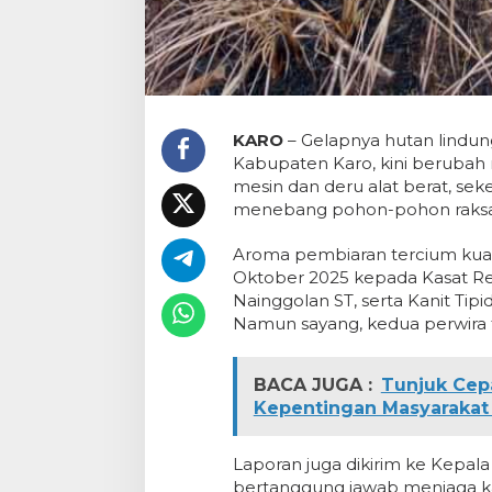
KARO
– Gelapnya hutan lindun
Kabupaten Karo, kini berubah 
mesin dan deru alat berat, se
menebang pohon-pohon raksasa
Aroma pembiaran tercium kuat. A
Oktober 2025 kepada Kasat Re
Nainggolan ST, serta Kanit Tip
Namun sayang, kedua perwira t
BACA JUGA :
Tunjuk Cep
Kepentingan Masyarakat 
Laporan juga dikirim ke Kepal
bertanggung jawab menjaga kawa