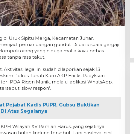
g di Uruk Sipitu Merga, Kecamatan Juhar,
menjadi pemandangan gundul. Di balik suara gergaji
kelompok orang yang diduga mafia kayu bebas
 tanpa rasa takut.
ktivitas ilegal ini sudah dilaporkan sejak 13
skrim Polres Tanah Karo AKP Ericks Radykson
idter IPDA Rigen Manik, melalui aplikasi WhatsApp.
ersebut ‘slow respon’.
at Pejabat Kadis PUPR, Gubsu Buktikan
Di Atas Segalanya
a KPH Wilayah XV Ramlan Barus, yang sejatinya
san hutan lindung tersebut. Tapi hasilnya, nihil.