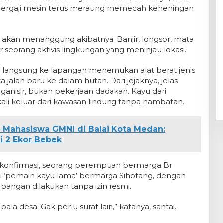
 gergaji mesin terus meraung memecah keheningan
ng akan menanggung akibatnya. Banjir, longsor, mata
ar seorang aktivis lingkungan yang meninjau lokasi.
 langsung ke lapangan menemukan alat berat jenis
alan baru ke dalam hutan. Dari jejaknya, jelas
organisir, bukan pekerjaan dadakan. Kayu dari
ali keluar dari kawasan lindung tanpa hambatan.
 Mahasiswa GMNI di Balai Kota Medan:
i 2 Ekor Bebek
dikonfirmasi, seorang perempuan bermarga Br
tri ‘pemain kayu lama’ bermarga Sihotang, dengan
ngan dilakukan tanpa izin resmi.
ala desa. Gak perlu surat lain,” katanya, santai.