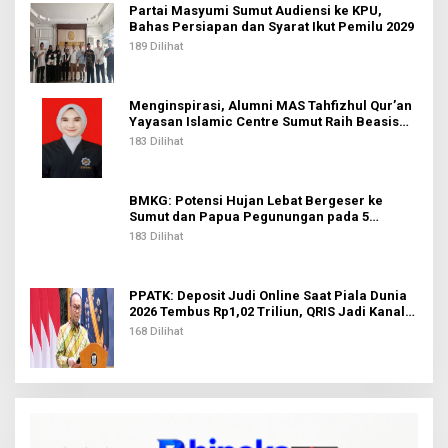
Partai Masyumi Sumut Audiensi ke KPU,
Bahas Persiapan dan Syarat Ikut Pemilu 2029
189 Dilihat
Menginspirasi, Alumni MAS Tahfizhul Qur’an
Yayasan Islamic Centre Sumut Raih Beasiswa
BIB Kemenag
183 Dilihat
BMKG: Potensi Hujan Lebat Bergeser ke
Sumut dan Papua Pegunungan pada 5
Agustus
183 Dilihat
PPATK: Deposit Judi Online Saat Piala Dunia
2026 Tembus Rp1,02 Triliun, QRIS Jadi Kanal
Terbanyak
168 Dilihat