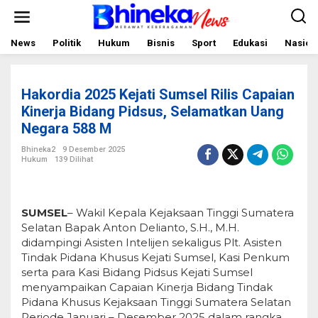
L
e
w
a
News
Politik
Hukum
Bisnis
Sport
Edukasi
Nasion
t
i
k
e
Hakordia 2025 Kejati Sumsel Rilis Capaian
k
o
Kinerja Bidang Pidsus, Selamatkan Uang
n
Negara 588 M
t
e
Bhineka2
9 Desember 2025
n
Hukum
139 Dilihat
SUMSEL
– Wakil Kepala Kejaksaan Tinggi Sumatera
Selatan Bapak Anton Delianto, S.H., M.H.
didampingi Asisten Intelijen sekaligus Plt. Asisten
Tindak Pidana Khusus Kejati Sumsel, Kasi Penkum
serta para Kasi Bidang Pidsus Kejati Sumsel
menyampaikan Capaian Kinerja Bidang Tindak
Pidana Khusus Kejaksaan Tinggi Sumatera Selatan
Periode Januari – Desember 2025 dalam rangka