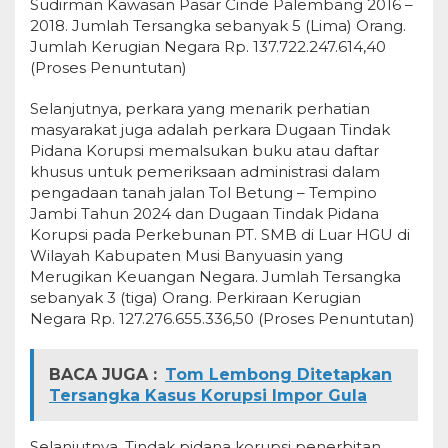
Sudirman Kawasan Pasar Cinde Palembang 2016 –
2018. Jumlah Tersangka sebanyak 5 (Lima) Orang.
Jumlah Kerugian Negara Rp. 137.722.247.614,40
(Proses Penuntutan)
Selanjutnya, perkara yang menarik perhatian
masyarakat juga adalah perkara Dugaan Tindak
Pidana Korupsi memalsukan buku atau daftar
khusus untuk pemeriksaan administrasi dalam
pengadaan tanah jalan Tol Betung – Tempino
Jambi Tahun 2024 dan Dugaan Tindak Pidana
Korupsi pada Perkebunan PT. SMB di Luar HGU di
Wilayah Kabupaten Musi Banyuasin yang
Merugikan Keuangan Negara. Jumlah Tersangka
sebanyak 3 (tiga) Orang. Perkiraan Kerugian
Negara Rp. 127.276.655.336,50 (Proses Penuntutan)
BACA JUGA :
Tom Lembong Ditetapkan
Tersangka Kasus Korupsi Impor Gula
Selanjutnya, Tindak pidana korupsi penerbitan