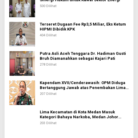
500 Dilihat
Terseret Dugaan Fee Rp3,5 Miliar, Eks Ketum
HIPMI Dibidik KPK
404 Dilihat
Putra Asli Aceh Tenggara Dr. Hadiman Gusti
Bruh Diamanahkan sebagai Kajari Pati
278 Dilihat
Kapendam XVII/Cenderawasih: OPM Diduga
Bertanggung Jawab atas Penembakan Lima
Pekerja di Tolikara
207 Dilihat
Lima Kecamatan di Kota Medan Masuk
Kategori Bahaya Narkoba, Medan Johor
Tertinggi
203 Dilihat