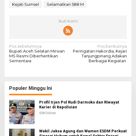
Kejati Sumsel
Selamatkan 588 M
Ikuti Kami
N
Pos sebelumnya
Pos berikutnya
Bupati Aceh Selatan Mirwan
Peringatan Hakordia, Kejari
a
MS Resmi Diberhentikan
Tanjungpinang Adakan
Sementara
Berbagai Kegiatan
v
i
g
Populer Minggu Ini
a
s
Profil Irjen Pol Rudi Darmoko dan Riwayat
i
Karier di Kepolisian
558 Dilihat
p
o
s
Wakil Jaksa Agung dan Wamen ESDM Perkuat
Sinergi Hukum untuk Kawal Sektor Energi