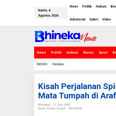
L
e
News
Politik
Hukum
Bis
w
Kamis, 6
a
Agustus 2026
t
Advetorial
Galeri
Video
i
k
e
k
o
n
t
e
News
Politik
Hukum
Bisnis
Sport
E
n
INDEKS
Redaksi
Kisah Perjalanan Spir
Mata Tumpah di Ara
Bhineka2
11 Juni 2025
News
,
Sosial
,
Sumut
155 Dilihat