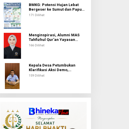
BMKG: Potensi Hujan Lebat
Bergeser ke Sumut dan Papua
Pegunungan pada 5 Agustus
171 Dilihat
Menginspirasi, Alumni MAS
Tahfizhul Qur’an Yayasan
Islamic Centre Sumut Raih
166 Dilihat
Beasiswa BIB Kemenag
Kepala Desa Petumbukan
Klarifikasi Aksi Demo,
Tegaskan Pengelolaan Dana
159 Dilihat
Desa Sesuai Aturan