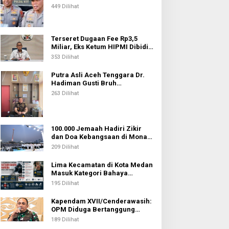
Kepolisian
449 Dilihat
Terseret Dugaan Fee Rp3,5
Miliar, Eks Ketum HIPMI Dibidik
KPK
353 Dilihat
Putra Asli Aceh Tenggara Dr.
Hadiman Gusti Bruh
Diamanahkan sebagai Kajari
263 Dilihat
Pati
100.000 Jemaah Hadiri Zikir
dan Doa Kebangsaan di Monas,
Wujud Syukur atas
209 Dilihat
Kemerdekaan Indonesia
Lima Kecamatan di Kota Medan
Masuk Kategori Bahaya
Narkoba, Medan Johor
195 Dilihat
Tertinggi
Kapendam XVII/Cenderawasih:
OPM Diduga Bertanggung
Jawab atas Penembakan Lima
189 Dilihat
Pekerja di Tolikara