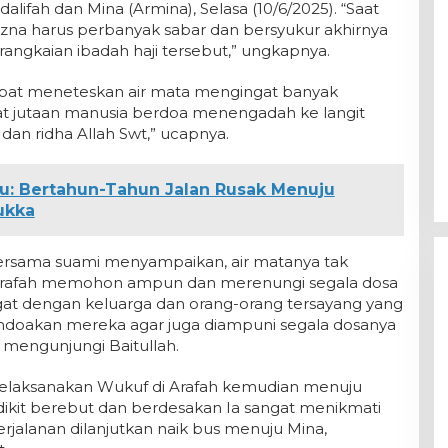
lifah dan Mina (Armina), Selasa (10/6/2025). “Saat
na harus perbanyak sabar dan bersyukur akhirnya
rangkaian ibadah haji tersebut,” ungkapnya.
empat meneteskan air mata mengingat banyak
at jutaan manusia berdoa menengadah ke langit
 ridha Allah Swt,” ucapnya.
bu: Bertahun-Tahun Jalan Rusak Menuju
ukka
ersama suami menyampaikan, air matanya tak
 Arafah memohon ampun dan merenungi segala dosa
ngat dengan keluarga dan orang-orang tersayang yang
endoakan mereka agar juga diampuni segala dosanya
 mengunjungi Baitullah.
elaksanakan Wukuf di Arafah kemudian menuju
ikit berebut dan berdesakan Ia sangat menikmati
Perjalanan dilanjutkan naik bus menuju Mina,