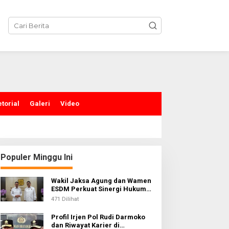
torial
Galeri
Video
Populer Minggu Ini
Wakil Jaksa Agung dan Wamen
ESDM Perkuat Sinergi Hukum
untuk Kawal Sektor Energi
471 Dilihat
Profil Irjen Pol Rudi Darmoko
dan Riwayat Karier di