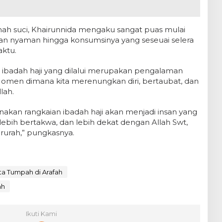
anah suci, Khairunnida mengaku sangat puas mulai
dan nyaman hingga konsumsinya yang seseuai selera
aktu.
 ibadah haji yang dilalui merupakan pengalaman
 Momen dimana kita merenungkan diri, bertaubat, dan
lah.
nakan rangkaian ibadah haji akan menjadi insan yang
 lebih bertakwa, dan lebih dekat dengan Allah Swt,
brurah,” pungkasnya.
ta Tumpah di Arafah
ah
Ikuti Kami