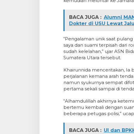
kemudian melontar ke Jamarat
BACA JUGA :
Alumni MAN
Dokter di USU Lewat Ja
“Pengalaman unik saat pulang m
saya dan suami terpisah dari 
sudah kelelahan,” ujar ASN Bi
Sumatera Utara tersebut.
Khairunnida menceritakan, Ia b
perjalanan kemana arah tenda
namun syukurnya sempat difot
pertama sekali sampai di tenda
“Alhamdulillah akhirnya ketem
bertemu kembali dengan suam
beberapa petugas polisi,” ucap
BACA JUGA :
UI dan BPK