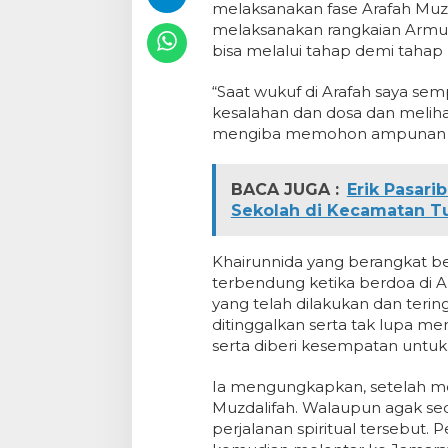
melaksanakan fase Arafah Muzda
melaksanakan rangkaian Armuz
bisa melalui tahap demi tahap 
“Saat wukuf di Arafah saya s
kesalahan dan dosa dan melih
mengiba memohon ampunan dan
BACA JUGA :
Erik Pasari
Sekolah di Kecamatan T
Khairunnida yang berangkat b
terbendung ketika berdoa di
yang telah dilakukan dan teri
ditinggalkan serta tak lupa m
serta diberi kesempatan untuk
Ia mengungkapkan, setelah m
Muzdalifah. Walaupun agak sed
perjalanan spiritual tersebut. 