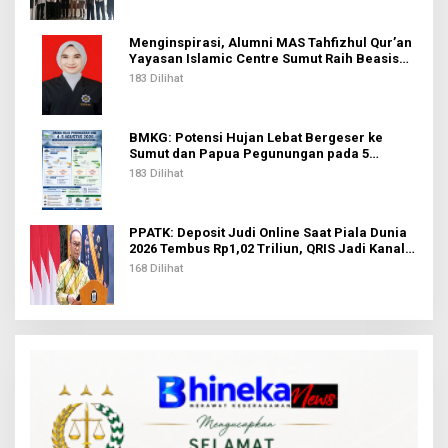
Menginspirasi, Alumni MAS Tahfizhul Qur’an
Yayasan Islamic Centre Sumut Raih Beasiswa
BIB Kemenag
183 Dilihat
BMKG: Potensi Hujan Lebat Bergeser ke
Sumut dan Papua Pegunungan pada 5
Agustus
183 Dilihat
PPATK: Deposit Judi Online Saat Piala Dunia
2026 Tembus Rp1,02 Triliun, QRIS Jadi Kanal
Terbanyak
168 Dilihat