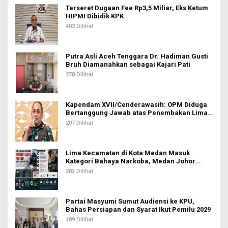
Terseret Dugaan Fee Rp3,5 Miliar, Eks Ketum
HIPMI Dibidik KPK
402 Dilihat
Putra Asli Aceh Tenggara Dr. Hadiman Gusti
Bruh Diamanahkan sebagai Kajari Pati
278 Dilihat
Kapendam XVII/Cenderawasih: OPM Diduga
Bertanggung Jawab atas Penembakan Lima
Pekerja di Tolikara
207 Dilihat
Lima Kecamatan di Kota Medan Masuk
Kategori Bahaya Narkoba, Medan Johor
Tertinggi
203 Dilihat
Partai Masyumi Sumut Audiensi ke KPU,
Bahas Persiapan dan Syarat Ikut Pemilu 2029
189 Dilihat