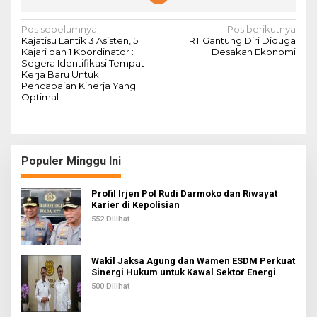
N
Pos sebelumnya
Pos berikutnya
Kajatisu Lantik 3 Asisten, 5
IRT Gantung Diri Diduga
a
Kajari dan 1 Koordinator :
Desakan Ekonomi
Segera Identifikasi Tempat
v
Kerja Baru Untuk
Pencapaian Kinerja Yang
i
Optimal
g
a
s
Populer Minggu Ini
i
p
Profil Irjen Pol Rudi Darmoko dan Riwayat
Karier di Kepolisian
o
552 Dilihat
s
Wakil Jaksa Agung dan Wamen ESDM Perkuat
Sinergi Hukum untuk Kawal Sektor Energi
500 Dilihat