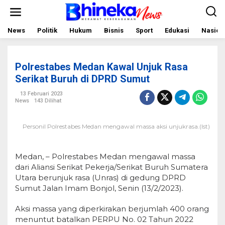
L
e
w
a
News
Politik
Hukum
Bisnis
Sport
Edukasi
Nasion
t
i
k
e
Polrestabes Medan Kawal Unjuk Rasa
k
o
Serikat Buruh di DPRD Sumut
n
t
13 Februari 2023
e
News
143 Dilihat
n
Personil Polrestabes Medan mengawal massa aksi unjukrasa.(Ist)
Medan, – Polrestabes Medan mengawal massa
dari Aliansi Serikat Pekerja/Serikat Buruh Sumatera
Utara berunjuk rasa (Unras) di gedung DPRD
Sumut Jalan Imam Bonjol, Senin (13/2/2023).
Aksi massa yang diperkirakan berjumlah 400 orang
menuntut batalkan PERPU No. 02 Tahun 2022