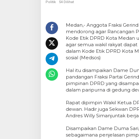
Politik
54 Dilihat
Medan,- Anggota Fraksi Ger
mendorong agar Rancangan P
Kode Etik DPRD Kota Medan un
agar semua wakil rakyat dapa
dalam Kode Etik DPRD Kota M
sosial (Medsos)
Hal itu disampaikan Dame Dum
pandangan Fraksi Partai Geri
pimpinan DPRD yang disampai
dalam paripurna di gedung dewa
Rapat dipimpin Wakil Ketua DP
dewan. Hadir juga Sekwan DPR
Andres Willy Simanjuntak berja
Disampaikan Dame Duma Sari
sebagaimana penjelasan pimp