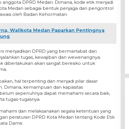
iap anggota DPRD Medan. Dimana, kode etik menjadi
Kota Medan sebagai bentuk penjaga dan pengontrol
iawasi oleh Badan Kehormatan.
urna, Walikota Medan Paparkan Pentingnya
dung
f ini menjadikan DPRD yang bermartabat dan
enjalankan tugas, kewajiban dan wewenangnya.
ak diberlakukan akan sangat beresiko untuk
ma.
kan, hal terpenting dan menjadi pilar dasar
n. Dimana, kemampuan dan kapasitas
belum sepenuhnya dapat memahami secara baik,
ta tugas-tugasnya.
memahami dan melaksanakan segala ketentuan yang
angan peraturan DPRD Kota Medan tentang Kode Etik
kata Dame.