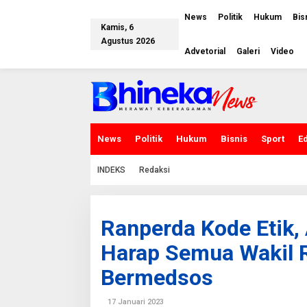
L
e
News
Politik
Hukum
Bis
w
Kamis, 6
a
Agustus 2026
t
Advetorial
Galeri
Video
i
k
e
k
o
n
t
e
News
Politik
Hukum
Bisnis
Sport
E
n
INDEKS
Redaksi
Ranperda Kode Etik
Harap Semua Wakil R
Bermedsos
17 Januari 2023