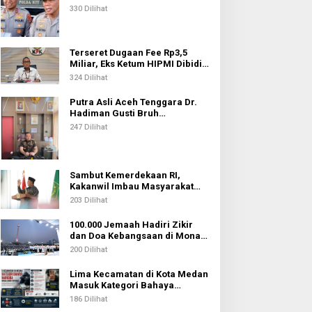
Kepolisian
330 Dilihat
Terseret Dugaan Fee Rp3,5
Miliar, Eks Ketum HIPMI Dibidik
KPK
324 Dilihat
Putra Asli Aceh Tenggara Dr.
Hadiman Gusti Bruh
Diamanahkan sebagai Kajari
247 Dilihat
Pati
Sambut Kemerdekaan RI,
Kakanwil Imbau Masyarakat
Sumatera Utara Ikuti Zikir dan
203 Dilihat
Doa Kebangsaan
100.000 Jemaah Hadiri Zikir
dan Doa Kebangsaan di Monas,
Wujud Syukur atas
200 Dilihat
Kemerdekaan Indonesia
Lima Kecamatan di Kota Medan
Masuk Kategori Bahaya
Narkoba, Medan Johor
186 Dilihat
Tertinggi