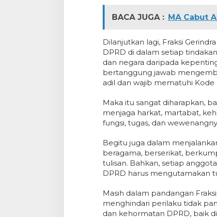
BACA JUGA :
MA Cabut A
Dilanjutkan lagi, Fraksi Ger
DPRD di dalam setiap tindak
dan negara daripada kepenti
bertanggung jawab mengemban
adil dan wajib mematuhi Kode E
Maka itu sangat diharapkan, b
menjaga harkat, martabat, keh
fungsi, tugas, dan wewenangny
Begitu juga dalam menjalank
beragama, berserikat, berkum
tulisan. Bahkan, setiap anggota
DPRD harus mengutamakan tu
Masih dalam pandangan Fraks
menghindari perilaku tidak pa
dan kehormatan DPRD, baik d