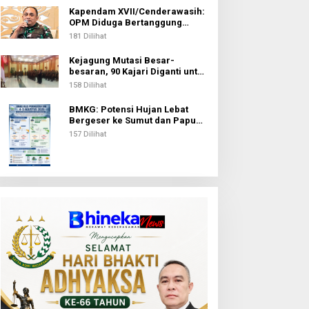
Kapendam XVII/Cenderawasih:
OPM Diduga Bertanggung
Jawab atas Penembakan Lima
181 Dilihat
Pekerja di Tolikara
Kejagung Mutasi Besar-
besaran, 90 Kajari Diganti untuk
Penyegaran Organisasi
158 Dilihat
BMKG: Potensi Hujan Lebat
Bergeser ke Sumut dan Papua
Pegunungan pada 5 Agustus
157 Dilihat