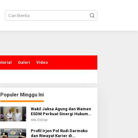
torial
Galeri
Video
Populer Minggu Ini
Wakil Jaksa Agung dan Wamen
ESDM Perkuat Sinergi Hukum
untuk Kawal Sektor Energi
446 Dilihat
Profil Irjen Pol Rudi Darmoko
dan Riwayat Karier di