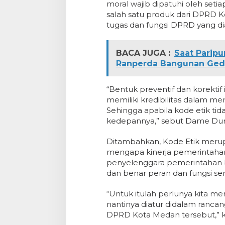
moral wajib dipatuhi oleh set
salah satu produk dari DPRD 
tugas dan fungsi DPRD yang d
BACA JUGA :
Saat Parip
Ranperda Bangunan Ge
“Bentuk preventif dan korekti
memiliki kredibilitas dalam m
Sehingga apabila kode etik tid
kedepannya,” sebut Dame Du
Ditambahkan, Kode Etik merupa
mengapa kinerja pemerintaha
penyelenggara pemerintahan 
dan benar peran dan fungsi ser
“Untuk itulah perlunya kita 
nantinya diatur didalam ranc
DPRD Kota Medan tersebut,” 