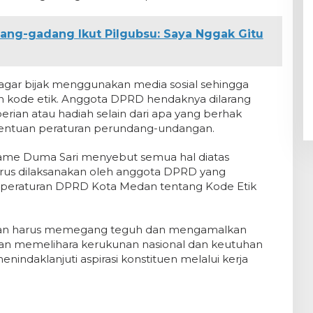
ang-gadang Ikut Pilgubsu: Saya Nggak Gitu
agar bijak menggunakan media sosial sehingga
an kode etik. Anggota DPRD hendaknya dilarang
an atau hadiah selain dari apa yang berhak
tentuan peraturan perundang-undangan.
 Dame Duma Sari menyebut semua hal diatas
rus dilaksanakan oleh anggota DPRD yang
 peraturan DPRD Kota Medan tentang Kode Etik
edan harus memegang teguh dan mengamalkan
an memelihara kerukunan nasional dan keutuhan
ndaklanjuti aspirasi konstituen melalui kerja