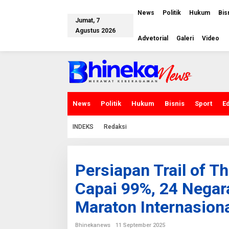
L
e
News
Politik
Hukum
Bis
w
Jumat, 7
a
Agustus 2026
t
Advetorial
Galeri
Video
i
k
e
k
o
n
t
e
News
Politik
Hukum
Bisnis
Sport
E
n
INDEKS
Redaksi
Persiapan Trail of 
Capai 99%, 24 Negara
Maraton Internasion
Bhinekanews
11 September 2025