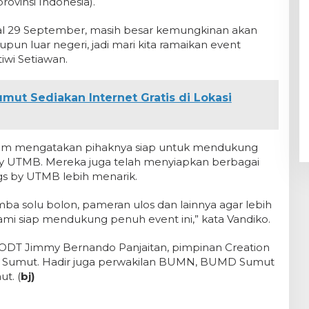
provinsi Indonesia).
gal 29 September, masih besar kemungkinan akan
un luar negeri, jadi mari kita ramaikan event
tiwi Setiawan.
ut Sediakan Internet Gratis di Lokasi
ltom mengatakan pihaknya siap untuk mendukung
 by UTMB. Mereka juga telah menyiapkan berbagai
ings by UTMB lebih menarik.
omba solu bolon, pameran ulos dan lainnya agar lebih
ami siap mendukung penuh event ini,” kata Vandiko.
PODT Jimmy Bernando Panjaitan, pimpinan Creation
a Sumut. Hadir juga perwakilan BUMN, BUMD Sumut
t. (
bj)