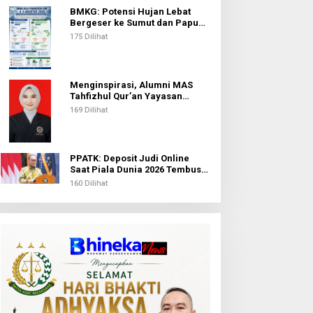
BMKG: Potensi Hujan Lebat
Bergeser ke Sumut dan Papua
Pegunungan pada 5 Agustus
175 Dilihat
Menginspirasi, Alumni MAS
Tahfizhul Qur’an Yayasan
Islamic Centre Sumut Raih
169 Dilihat
Beasiswa BIB Kemenag
PPATK: Deposit Judi Online
Saat Piala Dunia 2026 Tembus
Rp1,02 Triliun, QRIS Jadi Kanal
160 Dilihat
Terbanyak