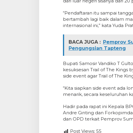
dari luar negeri sisanya dari 20 
“Pendaftaran itu sampai tang
bertambah lagi baik dalam maup
internasional ini,” kata Yuda Pra
BACA JUGA :
Pemprov Sum
Pengungsian Tapteng
Bupati Samosir Vandiko T Gu
kesuksesan Trail of The Kings
side event agar Trail of The K
“Kita siapkan side event ada l
menarik, secara keseluruhan k
Hadir pada rapat ini Kepala B
Andre Ginting dan Forkopimd
dan OPD terkait Pemprov Sumu
Post Views:
55