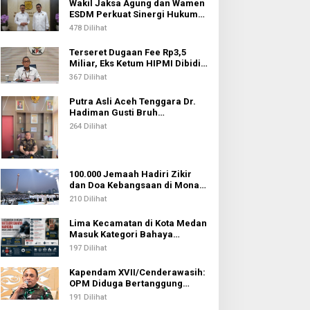
Wakil Jaksa Agung dan Wamen
ESDM Perkuat Sinergi Hukum
untuk Kawal Sektor Energi
478 Dilihat
Terseret Dugaan Fee Rp3,5
Miliar, Eks Ketum HIPMI Dibidik
KPK
367 Dilihat
Putra Asli Aceh Tenggara Dr.
Hadiman Gusti Bruh
Diamanahkan sebagai Kajari
264 Dilihat
Pati
100.000 Jemaah Hadiri Zikir
dan Doa Kebangsaan di Monas,
Wujud Syukur atas
210 Dilihat
Kemerdekaan Indonesia
Lima Kecamatan di Kota Medan
Masuk Kategori Bahaya
Narkoba, Medan Johor
197 Dilihat
Tertinggi
Kapendam XVII/Cenderawasih:
OPM Diduga Bertanggung
Jawab atas Penembakan Lima
191 Dilihat
Pekerja di Tolikara