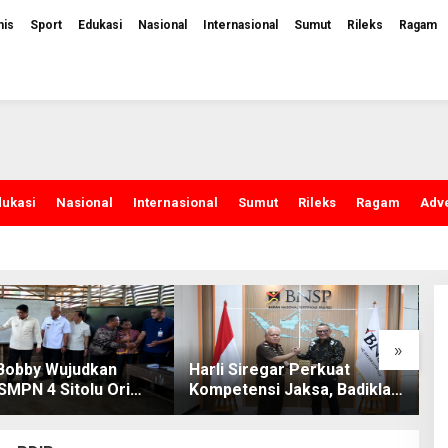
nis
Sport
Edukasi
Nasional
Internasional
Sumut
Rileks
Ragam
dukasi
Nasional
Internasional
Sumut
Rileks
Ragam
Adve
»
Harli Siregar Perkuat
Bakti TNI untuk Rakyat,
Kompetensi Jaksa, Badiklat
Pembangunan Jembatan
Kejaksaan RI Gandeng BNSP
Modular di Gunungsitoli
Wujudkan Sertifikasi
Capai Tahap Pengecoran