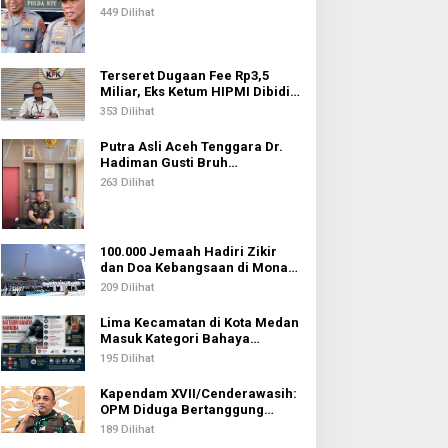
Kepolisian
449 Dilihat
Terseret Dugaan Fee Rp3,5
Miliar, Eks Ketum HIPMI Dibidik
KPK
353 Dilihat
Putra Asli Aceh Tenggara Dr.
Hadiman Gusti Bruh
Diamanahkan sebagai Kajari
263 Dilihat
Pati
100.000 Jemaah Hadiri Zikir
dan Doa Kebangsaan di Monas,
Wujud Syukur atas
209 Dilihat
Kemerdekaan Indonesia
Lima Kecamatan di Kota Medan
Masuk Kategori Bahaya
Narkoba, Medan Johor
195 Dilihat
Tertinggi
Kapendam XVII/Cenderawasih:
OPM Diduga Bertanggung
Jawab atas Penembakan Lima
189 Dilihat
Pekerja di Tolikara