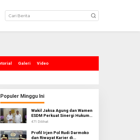
torial
Galeri
Video
Populer Minggu Ini
Wakil Jaksa Agung dan Wamen
Polemik Kesultanan
Puluhan Tahun Mena
ESDM Perkuat Sinergi Hukum
untuk Kawal Sektor Energi
Langkat, Plt Bupati : Harus
Jalan Strategis di Ni
471 Dilihat
Diputuskan Bersama Melalui
Utara Akhirnya Diasp
Profil Irjen Pol Rudi Darmoko
Forum Dialog
Gubernur Bobby
dan Riwayat Karier di