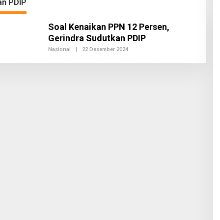
Profesional
Abutmen
an PDIP
Soal Kenaikan PPN 12 Persen,
Gerindra Sudutkan PDIP
Nasional
|
22 Desember 2024
O
L
E
H
B
H
I
N
E
K
A
N
E
W
S