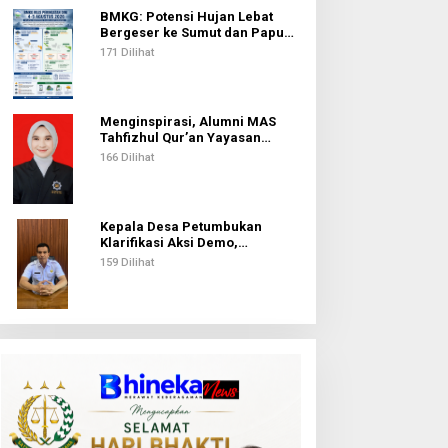
BMKG: Potensi Hujan Lebat
Bergeser ke Sumut dan Papua
Pegunungan pada 5 Agustus
171 Dilihat
Menginspirasi, Alumni MAS
Tahfizhul Qur’an Yayasan
Islamic Centre Sumut Raih
166 Dilihat
Beasiswa BIB Kemenag
Kepala Desa Petumbukan
Klarifikasi Aksi Demo,
Tegaskan Pengelolaan Dana
159 Dilihat
Desa Sesuai Aturan