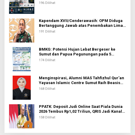
Tertinggi
196 Dilihat
Kapendam XVII/Cenderawasih: OPM Diduga
Bertanggung Jawab atas Penembakan Lima
Pekerja di Tolikara
191 Dilihat
BMKG: Potensi Hujan Lebat Bergeser ke
Sumut dan Papua Pegunungan pada 5
Agustus
174 Dilihat
Menginspirasi, Alumni MAS Tahfizhul Qur’an
Yayasan Islamic Centre Sumut Raih Beasiswa
BIB Kemenag
168 Dilihat
PPATK: Deposit Judi Online Saat Piala Dunia
2026 Tembus Rp1,02 Triliun, QRIS Jadi Kanal
Terbanyak
158 Dilihat