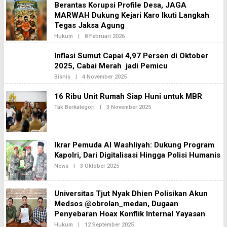
Berantas Korupsi Profile Desa, JAGA
I
H
2
MARWAH Dukung Kejari Karo Ikuti Langkah
R
E
Tegas Jaksa Agung
D
A
Hukum
|
8 Februari 2026
O
K
L
S
E
Inflasi Sumut Capai 4,97 Persen di Oktober
I
H
2
2025, Cabai Merah jadi Pemicu
R
E
Bisnis
|
4 November 2025
O
D
L
A
E
K
16 Ribu Unit Rumah Siap Huni untuk MBR
H
S
R
Tak Berkategori
|
3 November 2025
I
O
E
2
L
D
E
A
H
K
R
S
E
Ikrar Pemuda Al Washliyah: Dukung Program
I
D
Kapolri, Dari Digitalisasi Hingga Polisi Humanis
2
A
K
News
|
3 Oktober 2025
O
S
L
I
E
2
H
Universitas Tjut Nyak Dhien Polisikan Akun
R
E
Medsos @obrolan_medan, Dugaan
D
Penyebaran Hoax Konflik Internal Yayasan
A
K
Hukum
|
12 September 2025
O