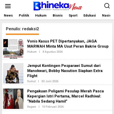
L
e
w
a
News
Politik
Hukum
Bisnis
Sport
Edukasi
Nasion
t
i
k
Penulis:
redaksi2
e
k
o
Vonis Kasus PET Dipertanyakan, JAGA
n
MARWAH Minta MA Usut Peran Bakrie Group
t
e
Hukum
|
4 Agustus 2026
O
n
L
E
H
Jemput Kontingen Pesparawi Sumut dari
R
E
Manokwari, Bobby Nasution Siapkan Extra
D
Flight
A
K
Sumut
|
30 Juni 2026
O
S
L
I
E
Pengakuan Poligami Pesulap Merah Pasca
2
H
Kepergian Istri Pertama, Marcel Radhival:
R
E
“Nabila Sedang Hamil”
D
A
Ragam
|
10 Februari 2026
O
K
L
S
E