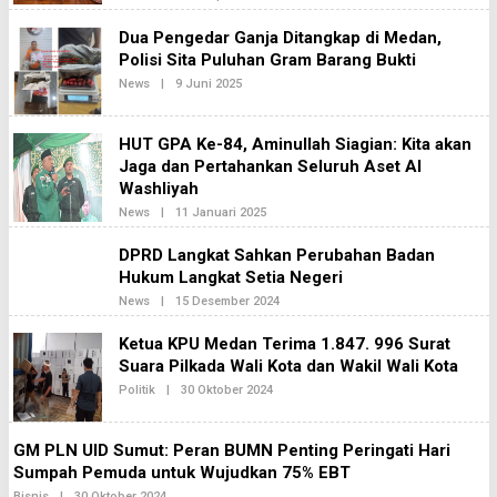
S
L
I
E
Dua Pengedar Ganja Ditangkap di Medan,
2
H
Polisi Sita Puluhan Gram Barang Bukti
R
E
News
|
9 Juni 2025
O
D
L
A
E
K
H
S
HUT GPA Ke-84, Aminullah Siagian: Kita akan
R
I
E
Jaga dan Pertahankan Seluruh Aset Al
2
D
Washliyah
A
K
News
|
11 Januari 2025
O
S
L
I
E
DPRD Langkat Sahkan Perubahan Badan
2
H
Hukum Langkat Setia Negeri
R
E
News
|
15 Desember 2024
O
D
L
A
E
K
Ketua KPU Medan Terima 1.847. 996 Surat
H
S
Suara Pilkada Wali Kota dan Wakil Wali Kota
R
I
E
2
Politik
|
30 Oktober 2024
O
D
L
A
E
K
H
S
GM PLN UID Sumut: Peran BUMN Penting Peringati Hari
R
I
E
Sumpah Pemuda untuk Wujudkan 75% EBT
2
D
Bisnis
|
30 Oktober 2024
O