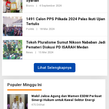
Syariah
E
Bisnis
|
4 September 2024
O
D
L
A
E
K
H
S
1491 Calon PPS Pilkada 2024 Palas Ikuti Ujian
R
I
E
Tertulis
2
D
Politik
|
18 Mei 2024
O
A
L
K
E
S
H
I
Tokoh Pluralisme Sumut Nikson Nababan Jadi
R
2
E
Pemateri Diskusi PD ISARAH Medan
D
News
|
15 Mei 2024
O
A
L
K
E
S
H
I
R
2
Lihat Selengkapnya
E
D
A
K
S
Populer Minggu Ini
I
2
Wakil Jaksa Agung dan Wamen ESDM Perkuat
Sinergi Hukum untuk Kawal Sektor Energi
475 Dilihat