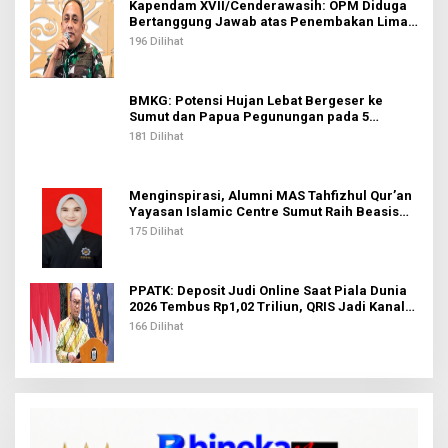
Kapendam XVII/Cenderawasih: OPM Diduga
Bertanggung Jawab atas Penembakan Lima
Pekerja di Tolikara
196 Dilihat
BMKG: Potensi Hujan Lebat Bergeser ke
Sumut dan Papua Pegunungan pada 5
Agustus
181 Dilihat
Menginspirasi, Alumni MAS Tahfizhul Qur’an
Yayasan Islamic Centre Sumut Raih Beasiswa
BIB Kemenag
175 Dilihat
PPATK: Deposit Judi Online Saat Piala Dunia
2026 Tembus Rp1,02 Triliun, QRIS Jadi Kanal
Terbanyak
166 Dilihat