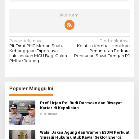
Ikuti Kami
N
Pos sebelumnya
Pos berikutnya
Plt Dirut PHC Medan Suatu
Kejatisu Kembali Hentikan
a
Kebanggaan Dipercaya
Penuntutan Perkara
Laksanakan MCU Bagi Calon
Pencurian Sawit Dengan RJ
v
PMI ke Jepang
i
g
a
Populer Minggu Ini
s
i
Profil Irjen Pol Rudi Darmoko dan Riwayat
Karier di Kepolisian
p
518 Dilihat
o
s
Wakil Jaksa Agung dan Wamen ESDM Perkuat
Sinergi Hukum untuk Kawal Sektor Energi