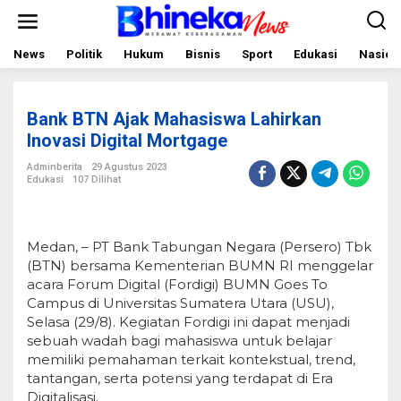
L
e
w
a
News
Politik
Hukum
Bisnis
Sport
Edukasi
Nasion
t
i
k
e
Bank BTN Ajak Mahasiswa Lahirkan
k
o
Inovasi Digital Mortgage
n
t
Adminberita
29 Agustus 2023
e
Edukasi
107 Dilihat
n
Medan, – PT Bank Tabungan Negara (Persero) Tbk
(BTN) bersama Kementerian BUMN RI menggelar
acara Forum Digital (Fordigi) BUMN Goes To
Campus di Universitas Sumatera Utara (USU),
Selasa (29/8). Kegiatan Fordigi ini dapat menjadi
sebuah wadah bagi mahasiswa untuk belajar
memiliki pemahaman terkait kontekstual, trend,
tantangan, serta potensi yang terdapat di Era
Digitalisasi.