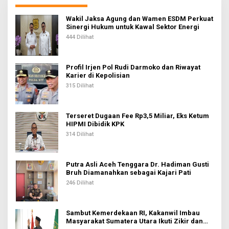
s
i
Wakil Jaksa Agung dan Wamen ESDM Perkuat
Sinergi Hukum untuk Kawal Sektor Energi
p
444 Dilihat
o
s
Profil Irjen Pol Rudi Darmoko dan Riwayat
Karier di Kepolisian
315 Dilihat
Terseret Dugaan Fee Rp3,5 Miliar, Eks Ketum
HIPMI Dibidik KPK
314 Dilihat
Putra Asli Aceh Tenggara Dr. Hadiman Gusti
Bruh Diamanahkan sebagai Kajari Pati
246 Dilihat
Sambut Kemerdekaan RI, Kakanwil Imbau
Masyarakat Sumatera Utara Ikuti Zikir dan