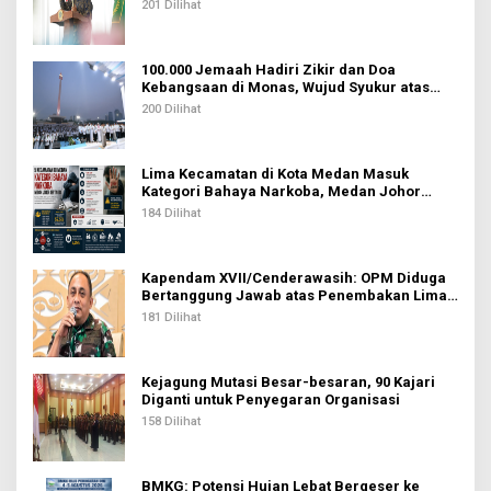
Doa Kebangsaan
201 Dilihat
100.000 Jemaah Hadiri Zikir dan Doa
Kebangsaan di Monas, Wujud Syukur atas
Kemerdekaan Indonesia
200 Dilihat
Lima Kecamatan di Kota Medan Masuk
Kategori Bahaya Narkoba, Medan Johor
Tertinggi
184 Dilihat
Kapendam XVII/Cenderawasih: OPM Diduga
Bertanggung Jawab atas Penembakan Lima
Pekerja di Tolikara
181 Dilihat
Kejagung Mutasi Besar-besaran, 90 Kajari
Diganti untuk Penyegaran Organisasi
158 Dilihat
BMKG: Potensi Hujan Lebat Bergeser ke