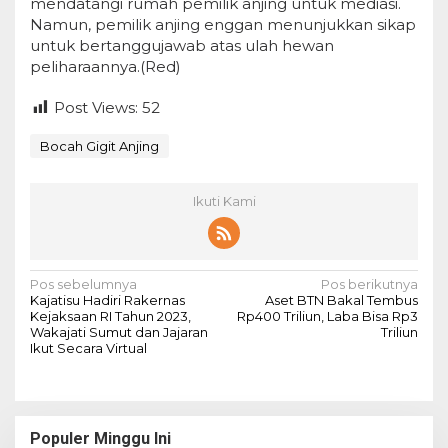
mendatangi rumah pemilik anjing untuk mediasi.
Namun, pemilik anjing enggan menunjukkan sikap
untuk bertanggujawab atas ulah hewan
peliharaannya.(Red)
Post Views:
52
Bocah Gigit Anjing
Ikuti Kami
N
Pos sebelumnya
Pos berikutnya
Kajatisu Hadiri Rakernas
Aset BTN Bakal Tembus
a
Kejaksaan RI Tahun 2023,
Rp400 Triliun, Laba Bisa Rp3
Wakajati Sumut dan Jajaran
Triliun
v
Ikut Secara Virtual
i
g
a
Populer Minggu Ini