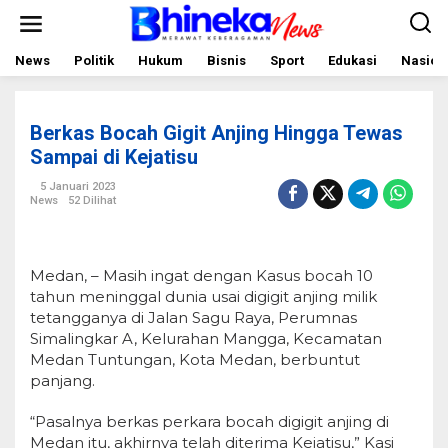
L
e
w
a
News
Politik
Hukum
Bisnis
Sport
Edukasi
Nasion
t
i
k
e
Berkas Bocah Gigit Anjing Hingga Tewas
k
o
Sampai di Kejatisu
n
t
5 Januari 2023
e
News
52 Dilihat
n
Medan, – Masih ingat dengan Kasus bocah 10
tahun meninggal dunia usai digigit anjing milik
tetangganya di Jalan Sagu Raya, Perumnas
Simalingkar A, Kelurahan Mangga, Kecamatan
Medan Tuntungan, Kota Medan, berbuntut
panjang.
“Pasalnya berkas perkara bocah digigit anjing di
Medan itu, akhirnya telah diterima Kejatisu,” Kasi