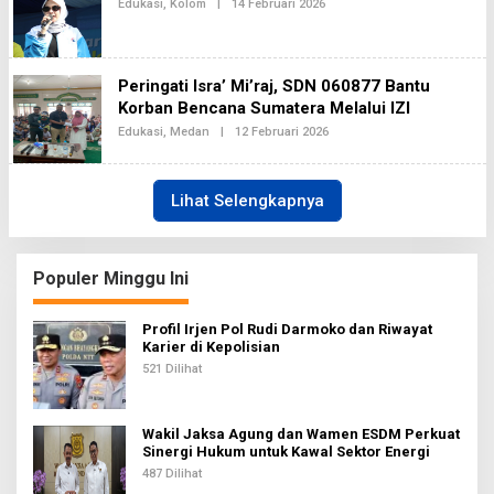
Edukasi
,
Kolom
|
14 Februari 2026
O
A
H
L
2
I
E
N
H
E
B
K
H
Peringati Isra’ Mi’raj, SDN 060877 Bantu
A
I
Korban Bencana Sumatera Melalui IZI
2
N
E
Edukasi
,
Medan
|
12 Februari 2026
O
K
L
A
E
2
H
B
Lihat Selengkapnya
H
I
N
E
K
Populer Minggu Ini
A
2
Profil Irjen Pol Rudi Darmoko dan Riwayat
Karier di Kepolisian
521 Dilihat
Wakil Jaksa Agung dan Wamen ESDM Perkuat
Sinergi Hukum untuk Kawal Sektor Energi
487 Dilihat