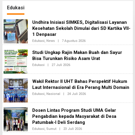
Miliar
dengan Pengawalan
Ketat
Edukasi
Undhira Inisiasi SIMKES, Digitalisasi Layanan
Kesehatan Sekolah Dimulai dari SD Kartika VII-
1 Denpasar
Edukasi
,
News
|
7 Agustus 2026
O
L
E
Studi Ungkap Rajin Makan Buah dan Sayur
H
Bisa Turunkan Risiko Asam Urat
B
H
Edukasi
|
27 Juli 2026
O
I
L
N
E
E
H
K
Wakil Rektor II UHT Bahas Perspektif Hukum
B
A
H
Laut Internasional di Era Perang Multi Domain
2
I
Edukasi
,
Nasional
|
24 Juli 2026
O
N
L
E
E
K
H
A
Dosen Lintas Program Studi UMA Gelar
B
2
H
Pengabdian kepada Masyarakat di Desa
I
Patumbak-I Deli Serdang
N
E
Edukasi
,
Sumut
|
23 Juli 2026
O
K
L