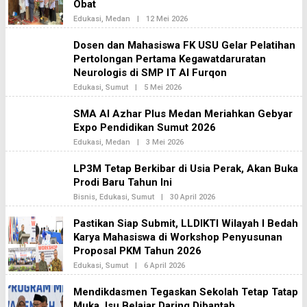
Obat
I
N
Edukasi
,
Medan
|
12 Mei 2026
O
E
L
K
E
Dosen dan Mahasiswa FK USU Gelar Pelatihan
A
H
2
Pertolongan Pertama Kegawatdaruratan
B
H
Neurologis di SMP IT Al Furqon
I
N
Edukasi
,
Sumut
|
5 Mei 2026
O
E
L
K
E
SMA Al Azhar Plus Medan Meriahkan Gebyar
A
H
2
Expo Pendidikan Sumut 2026
B
H
Edukasi
,
Medan
|
3 Mei 2026
O
I
L
N
E
E
LP3M Tetap Berkibar di Usia Perak, Akan Buka
H
K
Prodi Baru Tahun Ini
B
A
H
2
Bisnis
,
Edukasi
,
Sumut
|
30 April 2026
O
I
L
N
E
E
Pastikan Siap Submit, LLDIKTI Wilayah I Bedah
H
K
Karya Mahasiswa di Workshop Penyusunan
B
A
H
2
Proposal PKM Tahun 2026
I
N
Edukasi
,
Sumut
|
6 April 2026
O
E
L
K
E
Mendikdasmen Tegaskan Sekolah Tetap Tatap
A
H
2
Muka, Isu Belajar Daring Dibantah
B