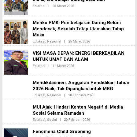
H
Edukasi
|
25 Maret 2026
O
I
L
N
E
E
H
K
Menko PMK: Pembelajaran Daring Belum
B
A
H
Mendesak, Sekolah Tetap Utamakan Tatap
2
I
Muka
N
E
Edukasi
,
Nasional
|
25 Maret 2026
O
K
L
A
E
VISI MASA DEPAN: ENERGI BERKEADILAN
2
H
UNTUK UMAT DAN ALAM
B
H
Edukasi
|
11 Maret 2026
O
I
L
N
E
E
H
K
Mendikdasmen: Anggaran Pendidikan Tahun
B
A
H
2026 Naik, Tak Dipangkas untuk MBG
2
I
Edukasi
,
Nasional
|
20 Februari 2026
O
N
L
E
E
K
MUI Ajak Hindari Konten Negatif di Media
H
A
Sosial Selama Ramadan
B
N
H
E
Edukasi
,
Sosial
|
20 Februari 2026
O
I
W
L
N
S
E
E
Fenomena Child Grooming
H
K
B