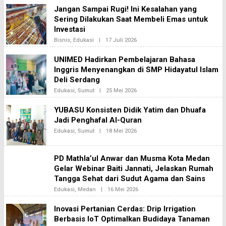
A
E
Jangan Sampai Rugi! Ini Kesalahan yang
2
H
Sering Dilakukan Saat Membeli Emas untuk
B
H
Investasi
I
N
Bisnis
,
Edukasi
|
17 Juli 2026
O
E
L
K
E
UNIMED Hadirkan Pembelajaran Bahasa
A
H
2
Inggris Menyenangkan di SMP Hidayatul Islam
B
H
Deli Serdang
I
N
Edukasi
,
Sumut
|
25 Mei 2026
O
E
L
K
E
YUBASU Konsisten Didik Yatim dan Dhuafa
A
H
2
Jadi Penghafal Al-Quran
B
H
Edukasi
,
Sumut
|
18 Mei 2026
O
I
L
N
E
E
H
K
PD Mathla’ul Anwar dan Musma Kota Medan
B
A
H
Gelar Webinar Baiti Jannati, Jelaskan Rumah
2
I
Tangga Sehat dari Sudut Agama dan Sains
N
E
Edukasi
,
Medan
|
16 Mei 2026
O
K
L
A
E
Inovasi Pertanian Cerdas: Drip Irrigation
2
H
Berbasis IoT Optimalkan Budidaya Tanaman
B
H