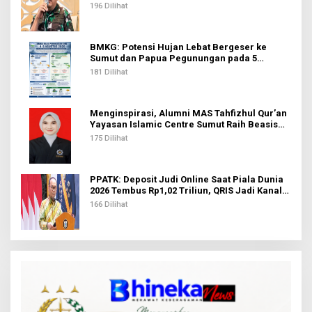
Pekerja di Tolikara
196 Dilihat
BMKG: Potensi Hujan Lebat Bergeser ke
Sumut dan Papua Pegunungan pada 5
Agustus
181 Dilihat
Menginspirasi, Alumni MAS Tahfizhul Qur’an
Yayasan Islamic Centre Sumut Raih Beasiswa
BIB Kemenag
175 Dilihat
PPATK: Deposit Judi Online Saat Piala Dunia
2026 Tembus Rp1,02 Triliun, QRIS Jadi Kanal
Terbanyak
166 Dilihat