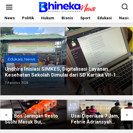
L
e
w
a
News
Politik
Hukum
Bisnis
Sport
Edukasi
Nasion
t
i
k
e
k
o
n
t
Edukasi
,
News
e
n
Undhira Inisiasi SIMKES, Digitalisasi Layanan
Kesehatan Sekolah Dimulai dari SD Kartika VII-1
Denpasar
7 Agustus 2026
«
»
Eks Bos Jaringan Resto
Usai Diperiksa 7 Jam,
Sushi Masuk Bui,
Febrie Adriansyah
Terseret Kasus Rp220
Tinggalkan Kejagung