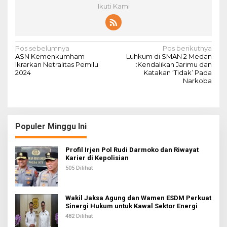
Ikuti Kami
N
Pos sebelumnya
Pos berikutnya
ASN Kemenkumham
Luhkum di SMAN 2 Medan
a
Ikrarkan Netralitas Pemilu
:Kendalikan Jarimu dan
2024
Katakan ‘Tidak’ Pada
v
Narkoba
i
g
a
Populer Minggu Ini
s
i
Profil Irjen Pol Rudi Darmoko dan Riwayat
Karier di Kepolisian
p
505 Dilihat
o
s
Wakil Jaksa Agung dan Wamen ESDM Perkuat
Sinergi Hukum untuk Kawal Sektor Energi
482 Dilihat