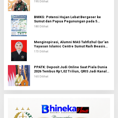
Pekerja di Tolikara
195 Dilihat
BMKG: Potensi Hujan Lebat Bergeser ke
Sumut dan Papua Pegunungan pada 5
Agustus
180 Dilihat
Menginspirasi, Alumni MAS Tahfizhul Qur’an
Yayasan Islamic Centre Sumut Raih Beasiswa
BIB Kemenag
173 Dilihat
PPATK: Deposit Judi Online Saat Piala Dunia
2026 Tembus Rp1,02 Triliun, QRIS Jadi Kanal
Terbanyak
165 Dilihat