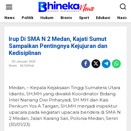
L
e
w
a
News
Politik
Hukum
Bisnis
Sport
Edukasi
Nasion
t
i
k
e
Irup Di SMA N 2 Medan, Kajati Sumut
k
o
Sampaikan Pentingnya Kejujuran dan
n
Kedisiplinan
t
e
30 Januari 2023
n
News
66 Dilihat
Medan, – Kepala Kejaksaan Tinggi Sumatera Utara
Idianto, SH,MH yang diwakili Koordinator Bidang
Intel Nanang Dwi Priharyadi, SH MH dan Kasi
Penkum Yos A Tarigan, SH,MH menjadi inspektur
upacara pada kegiatan upacara bendera di SMA N
2 Medan, Jalan Karang Sari, Polonia Medan, Senin
(30/01/23).