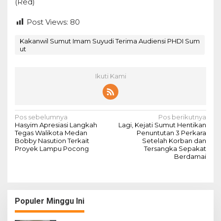
(Red)
Post Views:
80
Kakanwil Sumut Imam Suyudi Terima Audiensi PHDI Sum
ut
Ikuti Kami
N
Pos sebelumnya
Pos berikutnya
Hasyim Apresiasi Langkah
Lagi, Kejati Sumut Hentikan
a
Tegas Walikota Medan
Penuntutan 3 Perkara
Bobby Nasution Terkait
Setelah Korban dan
v
Proyek Lampu Pocong
Tersangka Sepakat
Berdamai
i
g
a
s
Populer Minggu Ini
i