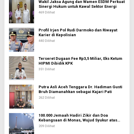
Wakil Jaksa Agung dan Wamen ESDM Perkuat
p
Sinergi Hukum untuk Kawal Sektor Energi
o
469 Dilihat
s
Profil Irjen Pol Rudi Darmoko dan Riwayat
Karier di Kepolisian
440 Dilihat
Terseret Dugaan Fee Rp3,5 Miliar, Eks Ketum
HIPMI Dibidik KPK
351 Dilihat
Putra Asli Aceh Tenggara Dr. Hadiman Gusti
Bruh Diamanahkan sebagai Kajari Pati
262 Dilihat
100.000 Jemaah Hadiri Zikir dan Doa
Kebangsaan di Monas, Wujud Syukur atas
Kemerdekaan Indonesia
209 Dilihat