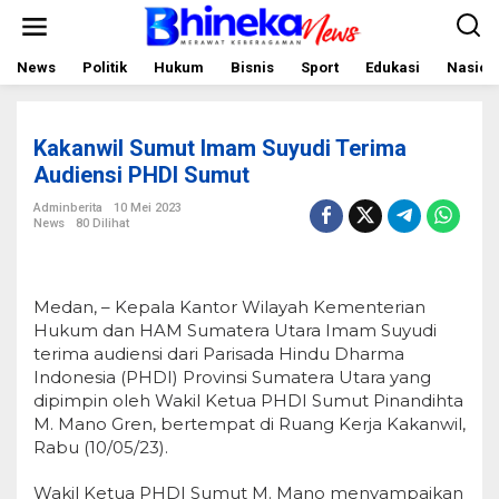
L
e
w
a
News
Politik
Hukum
Bisnis
Sport
Edukasi
Nasion
t
i
k
e
Kakanwil Sumut Imam Suyudi Terima
k
o
Audiensi PHDI Sumut
n
t
Adminberita
10 Mei 2023
e
News
80 Dilihat
n
Medan, – Kepala Kantor Wilayah Kementerian
Hukum dan HAM Sumatera Utara Imam Suyudi
terima audiensi dari Parisada Hindu Dharma
Indonesia (PHDI) Provinsi Sumatera Utara yang
dipimpin oleh Wakil Ketua PHDI Sumut Pinandihta
M. Mano Gren, bertempat di Ruang Kerja Kakanwil,
Rabu (10/05/23).
Wakil Ketua PHDI Sumut M. Mano menyampaikan