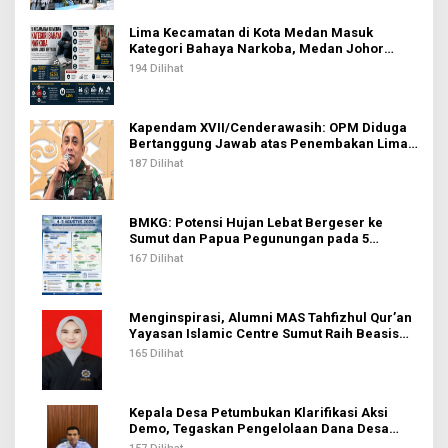
Lima Kecamatan di Kota Medan Masuk
Kategori Bahaya Narkoba, Medan Johor
Tertinggi
194 Dilihat
Kapendam XVII/Cenderawasih: OPM Diduga
Bertanggung Jawab atas Penembakan Lima
Pekerja di Tolikara
187 Dilihat
BMKG: Potensi Hujan Lebat Bergeser ke
Sumut dan Papua Pegunungan pada 5
Agustus
167 Dilihat
Menginspirasi, Alumni MAS Tahfizhul Qur’an
Yayasan Islamic Centre Sumut Raih Beasiswa
BIB Kemenag
165 Dilihat
Kepala Desa Petumbukan Klarifikasi Aksi
Demo, Tegaskan Pengelolaan Dana Desa
Sesuai Aturan