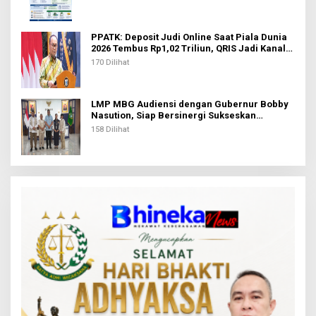
PPATK: Deposit Judi Online Saat Piala Dunia
2026 Tembus Rp1,02 Triliun, QRIS Jadi Kanal
Terbanyak
170 Dilihat
LMP MBG Audiensi dengan Gubernur Bobby
Nasution, Siap Bersinergi Sukseskan
Program Makan Bergizi Gratis di Sumut
158 Dilihat