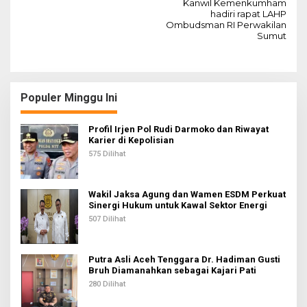
v
Kanwil Kemenkumham
hadiri rapat LAHP
i
Ombudsman RI Perwakilan
g
Sumut
a
s
i
Populer Minggu Ini
p
Profil Irjen Pol Rudi Darmoko dan Riwayat
o
Karier di Kepolisian
s
575 Dilihat
Wakil Jaksa Agung dan Wamen ESDM Perkuat
Sinergi Hukum untuk Kawal Sektor Energi
507 Dilihat
Putra Asli Aceh Tenggara Dr. Hadiman Gusti
Bruh Diamanahkan sebagai Kajari Pati
280 Dilihat