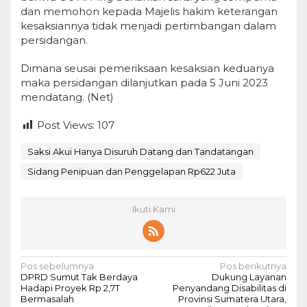
dan memohon kepada Majelis hakim keterangan
kesaksiannya tidak menjadi pertimbangan dalam
persidangan.
Dimana seusai pemeriksaan kesaksian keduanya
maka persidangan dilanjutkan pada 5 Juni 2023
mendatang. (Net)
Post Views:
107
Saksi Akui Hanya Disuruh Datang dan Tandatangan
Sidang Penipuan dan Penggelapan Rp622 Juta
Ikuti Kami
N
Pos sebelumnya
Pos berikutnya
DPRD Sumut Tak Berdaya
Dukung Layanan
a
Hadapi Proyek Rp 2,7T
Penyandang Disabilitas di
Bermasalah
Provinsi Sumatera Utara,