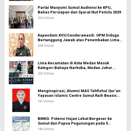
Partai Masyumi Sumut Audiensi ke KPU,
Bahas Persiapan dan Syarat Ikut Pemilu 2029
209 Dilihat
Kapendam XVII/Cenderawasih: OPM Diduga
Bertanggung Jawab atas Penembakan Lima
Pekerja di Tolikara
208 Dilihat
Lima Kecamatan di Kota Medan Masuk
Kategori Bahaya Narkoba, Medan Johor
Tertinggi
203 Dilihat
Menginspirasi, Alumni MAS Tahfizhul Qur’an
Yayasan Islamic Centre Sumut Raih Beasiswa
BIB Kemenag
187 Dilihat
BMKG: Potensi Hujan Lebat Bergeser ke
Sumut dan Papua Pegunungan pada 5
Agustus
186 Dilihat