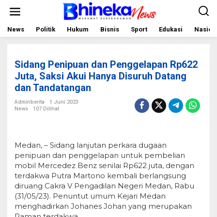
L
e
w
a
News
Politik
Hukum
Bisnis
Sport
Edukasi
Nasion
t
i
k
e
Sidang Penipuan dan Penggelapan Rp622
k
o
Juta, Saksi Akui Hanya Disuruh Datang
n
dan Tandatangan
t
e
Adminberita
1 Juni 2023
n
News
107 Dilihat
Medan, – Sidang lanjutan perkara dugaan
penipuan dan penggelapan untuk pembelian
mobil Mercedez Benz senilai Rp622 juta, dengan
terdakwa Putra Martono kembali berlangsung
diruang Cakra V Pengadilan Negeri Medan, Rabu
(31/05/23). Penuntut umum Kejari Medan
menghadirkan Johanes Johan yang merupakan
Paman terdakwa.