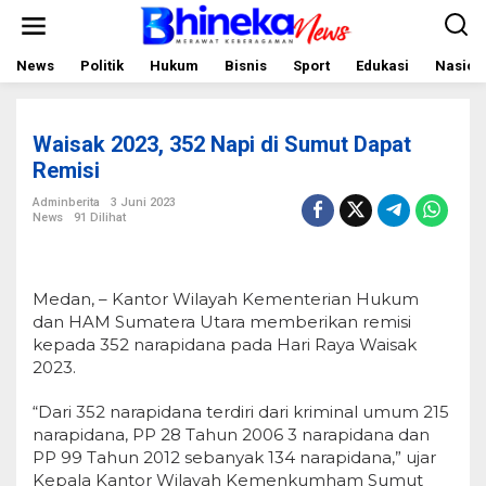
L
e
w
a
News
Politik
Hukum
Bisnis
Sport
Edukasi
Nasion
t
i
k
e
Waisak 2023, 352 Napi di Sumut Dapat
k
o
Remisi
n
t
Adminberita
3 Juni 2023
e
News
91 Dilihat
n
Medan, – Kantor Wilayah Kementerian Hukum
dan HAM Sumatera Utara memberikan remisi
kepada 352 narapidana pada Hari Raya Waisak
2023.
“Dari 352 narapidana terdiri dari kriminal umum 215
narapidana, PP 28 Tahun 2006 3 narapidana dan
PP 99 Tahun 2012 sebanyak 134 narapidana,” ujar
Kepala Kantor Wilayah Kemenkumham Sumut