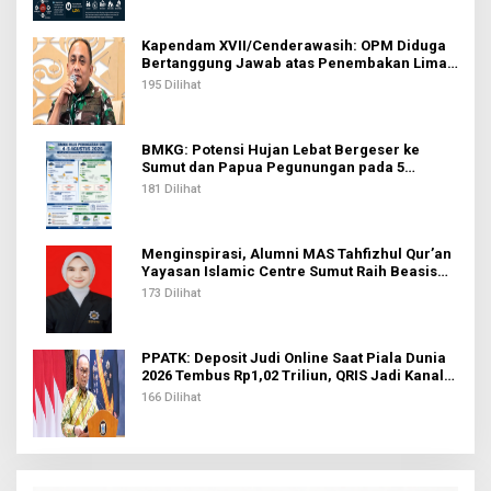
Kapendam XVII/Cenderawasih: OPM Diduga
Bertanggung Jawab atas Penembakan Lima
Pekerja di Tolikara
195 Dilihat
BMKG: Potensi Hujan Lebat Bergeser ke
Sumut dan Papua Pegunungan pada 5
Agustus
181 Dilihat
Menginspirasi, Alumni MAS Tahfizhul Qur’an
Yayasan Islamic Centre Sumut Raih Beasiswa
BIB Kemenag
173 Dilihat
PPATK: Deposit Judi Online Saat Piala Dunia
2026 Tembus Rp1,02 Triliun, QRIS Jadi Kanal
Terbanyak
166 Dilihat