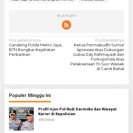
Ikuti Kami
N
Pos sebelumnya
Pos berikutnya
Gandeng Polda Metro Jaya,
Ketua Permabudhi Sumut
a
BTN Bongkar Kejahatan
Apresiasi Atas Dukungan
Perbankan
Gubsu Edy Rahmayadi dan
v
Forkopimda Atas
Pelaksanaan Tri Suci Waisak
i
di Candi Bahal
g
a
s
Populer Minggu Ini
i
p
Profil Irjen Pol Rudi Darmoko dan Riwayat
Karier di Kepolisian
o
508 Dilihat
s