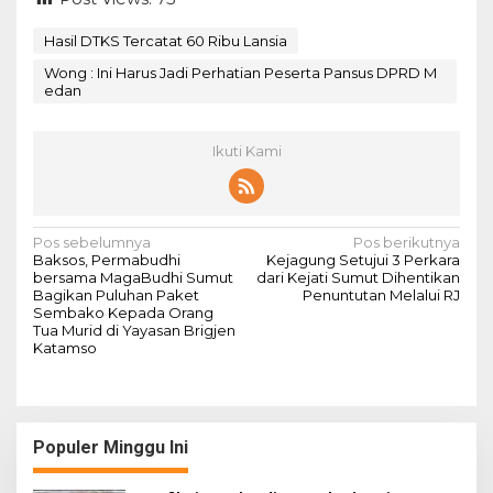
Hasil DTKS Tercatat 60 Ribu Lansia
Wong : Ini Harus Jadi Perhatian Peserta Pansus DPRD M
edan
Ikuti Kami
N
Pos sebelumnya
Pos berikutnya
Baksos, Permabudhi
Kejagung Setujui 3 Perkara
a
bersama MagaBudhi Sumut
dari Kejati Sumut Dihentikan
Bagikan Puluhan Paket
Penuntutan Melalui RJ
v
Sembako Kepada Orang
Tua Murid di Yayasan Brigjen
i
Katamso
g
a
s
Populer Minggu Ini
i