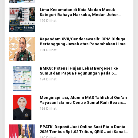
Lima Kecamatan di Kota Medan Masuk
Kategori Bahaya Narkoba, Medan Johor
Tertinggi
197 Dilihat
Kapendam XVII/Cenderawasih: OPM Diduga
Bertanggung Jawab atas Penembakan Lima
Pekerja di Tolikara
191 Dilihat
BMKG: Potensi Hujan Lebat Bergeser ke
Sumut dan Papua Pegunungan pada 5
Agustus
174 Dilihat
Menginspirasi, Alumni MAS Tahfizhul Qur’an
Yayasan Islamic Centre Sumut Raih Beasiswa
BIB Kemenag
169 Dilihat
PPATK: Deposit Judi Online Saat Piala Dunia
2026 Tembus Rp1,02 Triliun, QRIS Jadi Kanal
Terbanyak
160 Dilihat