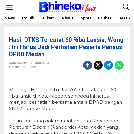
L
e
w
a
News
Politik
Hukum
Bisnis
Sport
Edukasi
Nasion
t
i
k
e
Hasil DTKS Tercatat 60 Ribu Lansia, Wong
k
o
: Ini Harus Jadi Perhatian Peserta Pansus
n
DPRD Medan
t
e
Adminberita
31 Juli 2023
n
Politik
75 Dilihat
Medan, – Hingga akhir Juli 2023 tercatat ada 60
ribu lansia di Kota Medan, sehingga ini harus
menjadi perhatian bersama antara DPRD dengan
SKPD Pemko Medan.
Hal ini tertuang dalam rapat anjutan Rancangan
Peraturan Daerah (Ranperda) Kota Medan yang
dipimpin Sekretaris Komisi 2 DPRD Medan, Wong