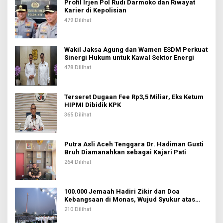
p
Profil Irjen Pol Rudi Darmoko dan Riwayat
Karier di Kepolisian
o
479 Dilihat
s
Wakil Jaksa Agung dan Wamen ESDM Perkuat
Sinergi Hukum untuk Kawal Sektor Energi
478 Dilihat
Terseret Dugaan Fee Rp3,5 Miliar, Eks Ketum
HIPMI Dibidik KPK
365 Dilihat
Putra Asli Aceh Tenggara Dr. Hadiman Gusti
Bruh Diamanahkan sebagai Kajari Pati
264 Dilihat
100.000 Jemaah Hadiri Zikir dan Doa
Kebangsaan di Monas, Wujud Syukur atas
Kemerdekaan Indonesia
210 Dilihat