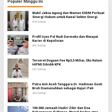
s
Populer Minggu Ini
i
Wakil Jaksa Agung dan Wamen ESDM Perkuat
p
Sinergi Hukum untuk Kawal Sektor Energi
o
470 Dilihat
s
Profil Irjen Pol Rudi Darmoko dan Riwayat
Karier di Kepolisian
441 Dilihat
Terseret Dugaan Fee Rp3,5 Miliar, Eks Ketum
HIPMI Dibidik KPK
351 Dilihat
Putra Asli Aceh Tenggara Dr. Hadiman Gusti
Bruh Diamanahkan sebagai Kajari Pati
262 Dilihat
100.000 Jemaah Hadiri Zikir dan Doa
Kebangsaan di Monas, Wujud Syukur atas