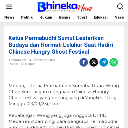
L
e
w
a
News
Politik
Hukum
Bisnis
Sport
Edukasi
Nasion
t
i
k
e
Ketua Permabudhi Sumut Lestarikan
k
o
Budaya dan Hormati Leluhur Saat Hadiri
n
Chinese Hungry Ghost Festival
t
e
Adminberita
4 September 2023
n
Politik
58 Dilihat
Medan, – Ketua Permabudhi Sumatra Utara, Wong
Chun Sen Tarigan menghadiri Chinese Hungry
Ghost Festival yang berlangsung di Yanglim Plaza,
Minggu (03/09/23), sore.
Kedatangan Wong yang juga Anggota DPRD
Medan ini didampingi para pengurus Permabudhi
Sumut, Rudi Hartono dan Rudi Wu disambut Ketua