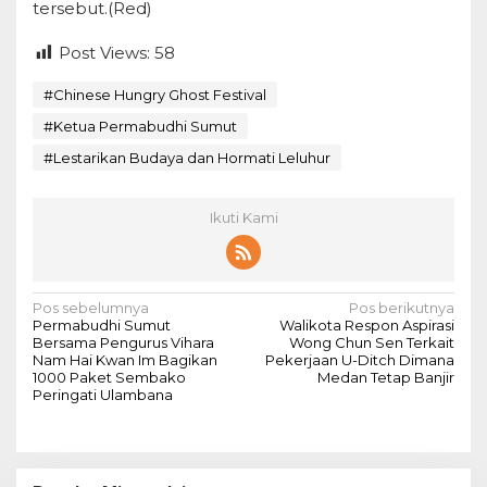
tersebut.(Red)
Post Views:
58
#Chinese Hungry Ghost Festival
#Ketua Permabudhi Sumut
#Lestarikan Budaya dan Hormati Leluhur
Ikuti Kami
N
Pos sebelumnya
Pos berikutnya
Permabudhi Sumut
Walikota Respon Aspirasi
a
Bersama Pengurus Vihara
Wong Chun Sen Terkait
Nam Hai Kwan Im Bagikan
Pekerjaan U-Ditch Dimana
v
1000 Paket Sembako
Medan Tetap Banjir
Peringati Ulambana
i
g
a