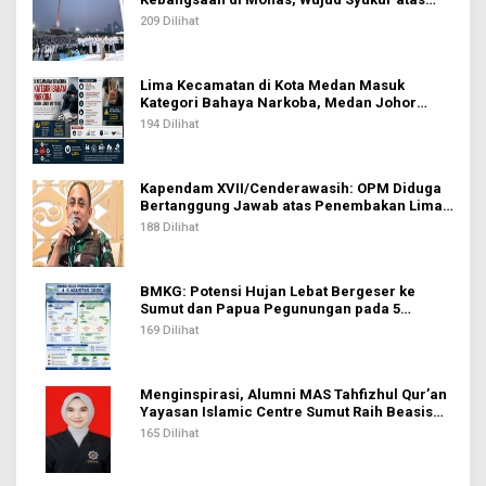
Kemerdekaan Indonesia
209 Dilihat
Lima Kecamatan di Kota Medan Masuk
Kategori Bahaya Narkoba, Medan Johor
Tertinggi
194 Dilihat
Kapendam XVII/Cenderawasih: OPM Diduga
Bertanggung Jawab atas Penembakan Lima
Pekerja di Tolikara
188 Dilihat
BMKG: Potensi Hujan Lebat Bergeser ke
Sumut dan Papua Pegunungan pada 5
Agustus
169 Dilihat
Menginspirasi, Alumni MAS Tahfizhul Qur’an
Yayasan Islamic Centre Sumut Raih Beasiswa
BIB Kemenag
165 Dilihat