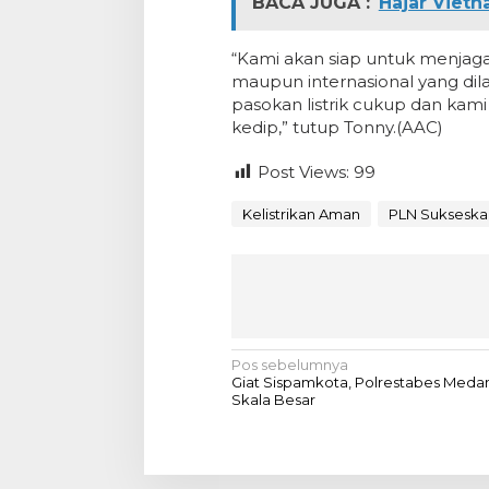
BACA JUGA :
Hajar Vietn
“Kami akan siap untuk menjaga
maupun internasional yang dil
pasokan listrik cukup dan kami
kedip,” tutup Tonny.(AAC)
Post Views:
99
Kelistrikan Aman
PLN Sukseskan
N
Pos sebelumnya
Giat Sispamkota, Polrestabes Medan
a
Skala Besar
v
i