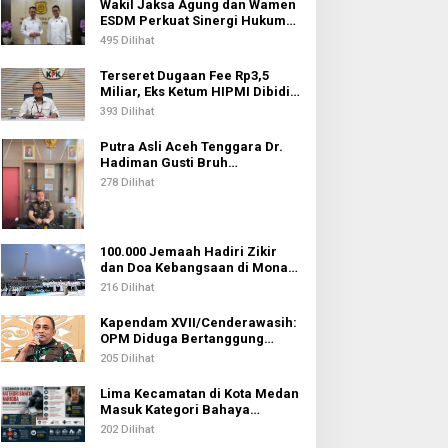
Wakil Jaksa Agung dan Wamen
ESDM Perkuat Sinergi Hukum
untuk Kawal Sektor Energi
495 Dilihat
Terseret Dugaan Fee Rp3,5
Miliar, Eks Ketum HIPMI Dibidik
KPK
393 Dilihat
Putra Asli Aceh Tenggara Dr.
Hadiman Gusti Bruh
Diamanahkan sebagai Kajari
278 Dilihat
Pati
100.000 Jemaah Hadiri Zikir
dan Doa Kebangsaan di Monas,
Wujud Syukur atas
216 Dilihat
Kemerdekaan Indonesia
Kapendam XVII/Cenderawasih:
OPM Diduga Bertanggung
Jawab atas Penembakan Lima
205 Dilihat
Pekerja di Tolikara
Lima Kecamatan di Kota Medan
Masuk Kategori Bahaya
Narkoba, Medan Johor
202 Dilihat
Tertinggi