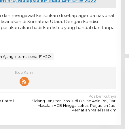
am 3-0, Malaysia ke Piala AFF U-19 2022
 dan mengawal kelistrikan di setiap agenda nasional
aksanakan di Sumatera Utara. Dengan kondisi
 pastikan akan hadirkan listrik yang handal dan tanpa
 Ajang Internasional F1H2O
Ikuti Kami
Pos berikutnya
 Patroli
Sidang Lanjutan Bos Judi Online Apin BK, Dari
Masalah HGB Hingga Lokasi Perjudian Jadi
Perhatian Majelis Hakim