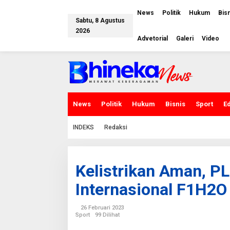
L
e
News
Politik
Hukum
Bis
w
Sabtu, 8 Agustus
a
2026
t
Advetorial
Galeri
Video
i
k
e
k
o
n
t
e
News
Politik
Hukum
Bisnis
Sport
E
n
INDEKS
Redaksi
Kelistrikan Aman, P
Internasional F1H2O
26 Februari 2023
Sport
99 Dilihat