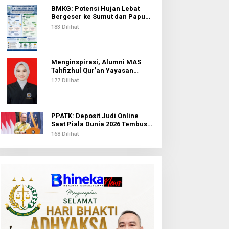
BMKG: Potensi Hujan Lebat
Bergeser ke Sumut dan Papua
Pegunungan pada 5 Agustus
183 Dilihat
Menginspirasi, Alumni MAS
Tahfizhul Qur’an Yayasan
Islamic Centre Sumut Raih
177 Dilihat
Beasiswa BIB Kemenag
PPATK: Deposit Judi Online
Saat Piala Dunia 2026 Tembus
Rp1,02 Triliun, QRIS Jadi Kanal
168 Dilihat
Terbanyak