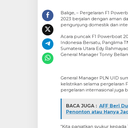
Balige, – Pergelaran F1 Powerb
2023 berjalan dengan aman dan l
pengunjung domestik dan inter
Acara puncak F1 Powerboat 202
Indonesia Bersatu, Panglima TN
Sumatera Utara Edy Rahmayadi
General Manager Tonny Bellam
General Manager PLN UID suma
kelistrikan selama pergelaran
pergelaran internasional juga b
BACA JUGA :
AFF Beri Du
Penonton atau Hanya Jad
“Kita panjatkan syukur kepada