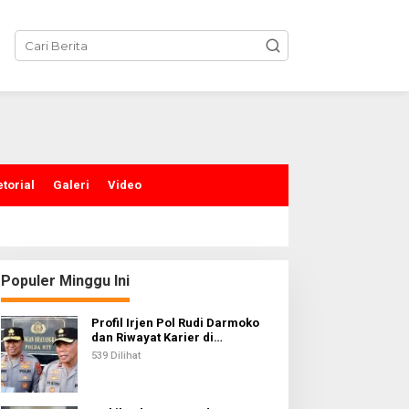
torial
Galeri
Video
Populer Minggu Ini
Profil Irjen Pol Rudi Darmoko
dan Riwayat Karier di
Kepolisian
539 Dilihat