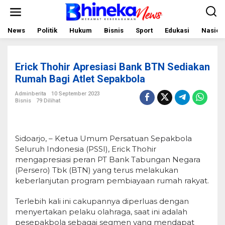
L
e
w
a
News
Politik
Hukum
Bisnis
Sport
Edukasi
Nasion
t
i
k
e
Erick Thohir Apresiasi Bank BTN Sediakan
k
o
Rumah Bagi Atlet Sepakbola
n
t
Adminberita
10 September 2023
e
Bisnis
79 Dilihat
n
Sidoarjo, – Ketua Umum Persatuan Sepakbola
Seluruh Indonesia (PSSI), Erick Thohir
mengapresiasi peran PT Bank Tabungan Negara
(Persero) Tbk (BTN) yang terus melakukan
keberlanjutan program pembiayaan rumah rakyat.
Terlebih kali ini cakupannya diperluas dengan
menyertakan pelaku olahraga, saat ini adalah
pesepakbola sebagai segmen yang mendapat