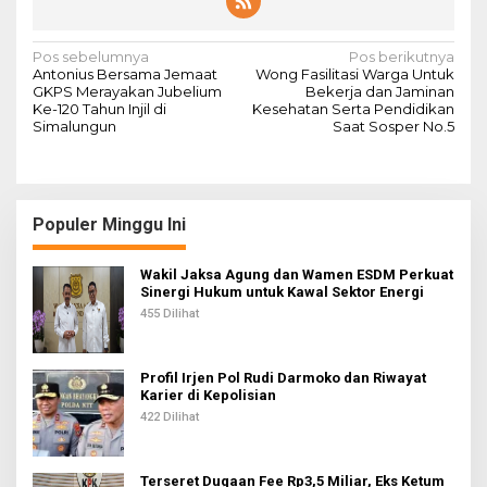
N
Pos sebelumnya
Pos berikutnya
Antonius Bersama Jemaat
Wong Fasilitasi Warga Untuk
a
GKPS Merayakan Jubelium
Bekerja dan Jaminan
Ke-120 Tahun Injil di
Kesehatan Serta Pendidikan
v
Simalungun
Saat Sosper No.5
i
g
a
Populer Minggu Ini
s
i
Wakil Jaksa Agung dan Wamen ESDM Perkuat
Sinergi Hukum untuk Kawal Sektor Energi
p
455 Dilihat
o
s
Profil Irjen Pol Rudi Darmoko dan Riwayat
Karier di Kepolisian
422 Dilihat
Terseret Dugaan Fee Rp3,5 Miliar, Eks Ketum