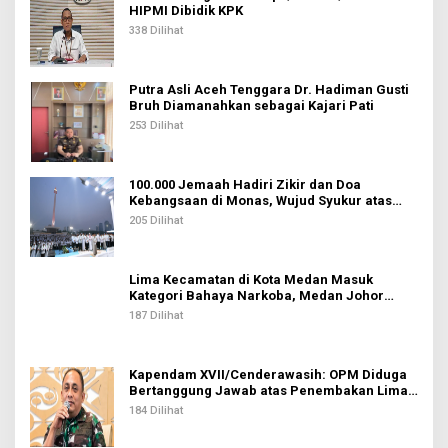
HIPMI Dibidik KPK
338 Dilihat
Putra Asli Aceh Tenggara Dr. Hadiman Gusti
Bruh Diamanahkan sebagai Kajari Pati
253 Dilihat
100.000 Jemaah Hadiri Zikir dan Doa
Kebangsaan di Monas, Wujud Syukur atas
Kemerdekaan Indonesia
205 Dilihat
Lima Kecamatan di Kota Medan Masuk
Kategori Bahaya Narkoba, Medan Johor
Tertinggi
187 Dilihat
Kapendam XVII/Cenderawasih: OPM Diduga
Bertanggung Jawab atas Penembakan Lima
Pekerja di Tolikara
184 Dilihat