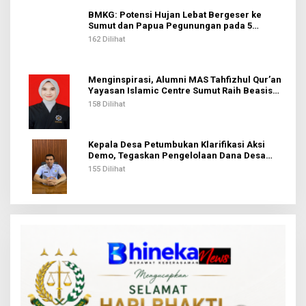
BMKG: Potensi Hujan Lebat Bergeser ke
Sumut dan Papua Pegunungan pada 5
Agustus
162 Dilihat
Menginspirasi, Alumni MAS Tahfizhul Qur’an
Yayasan Islamic Centre Sumut Raih Beasiswa
BIB Kemenag
158 Dilihat
Kepala Desa Petumbukan Klarifikasi Aksi
Demo, Tegaskan Pengelolaan Dana Desa
Sesuai Aturan
155 Dilihat