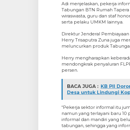
Adi menjelaskan, pekerja infor
Tabungan BTN Rumah Tapera ini
wiraswasta, guru dan staf honor
serta pelaku UMKM lainnya.
Direktur Jenderal Pembiayaan
Herry Trisaputra Zuna juga me
meluncurkan produk Tabunga
Herry mengharapkan keberada
mendongkrak penyaluran FLPP s
persen.
BACA JUGA :
KB PII Dor
Desa untuk Lindungi Kop
“Pekerja sektor informal itu ju
namun yang terlayani baru 10 p
informal dan mandiri yang b
tabungan, sehingga yang informa