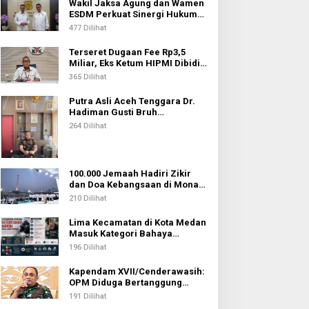
Wakil Jaksa Agung dan Wamen
ESDM Perkuat Sinergi Hukum
untuk Kawal Sektor Energi
477 Dilihat
Terseret Dugaan Fee Rp3,5
Miliar, Eks Ketum HIPMI Dibidik
KPK
365 Dilihat
Putra Asli Aceh Tenggara Dr.
Hadiman Gusti Bruh
Diamanahkan sebagai Kajari
264 Dilihat
Pati
100.000 Jemaah Hadiri Zikir
dan Doa Kebangsaan di Monas,
Wujud Syukur atas
210 Dilihat
Kemerdekaan Indonesia
Lima Kecamatan di Kota Medan
Masuk Kategori Bahaya
Narkoba, Medan Johor
196 Dilihat
Tertinggi
Kapendam XVII/Cenderawasih:
OPM Diduga Bertanggung
Jawab atas Penembakan Lima
191 Dilihat
Pekerja di Tolikara