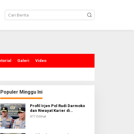
torial
Galeri
Video
Populer Minggu Ini
Profil Irjen Pol Rudi Darmoko
dan Riwayat Karier di
Kepolisian
477 Dilihat