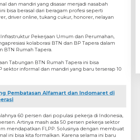
mal dan mandiri yang disasar menjadi nasabah
 bisa berasal dari beragam profesi seperti
er, driver online, tukang cukur, honorer, nelayan
 Infrastruktur Pekerjaan Umum dan Perumahan,
ngapresiasi kolaborasi BTN dan BP Tapera dalam
n BTN Rumah Tapera.
an Tabungan BTN Rumah Tapera ini bisa
ektor informal dan mandiri yang baru terserap 10
ong Pembatasan Alfamart dan Indomaret di
erasi
mlahnya 60 persen dari populasi pekerja di Indonesia,
ersen. Artinya masih ada 50 persen pekerja sektor
elum mendapatkan FLPP. Solusinya dengan membuat
l ini bisa kita formalkan. Karena selama ini baru