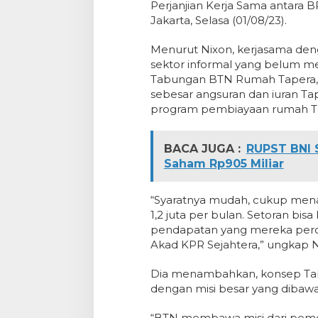
Perjanjian Kerja Sama antara B
Jakarta, Selasa (01/08/23).
Menurut Nixon, kerjasama de
sektor informal yang belum me
Tabungan BTN Rumah Tapera, 
sebesar angsuran dan iuran T
program pembiayaan rumah T
BACA JUGA :
RUPST BNI S
Saham Rp905 Miliar
“Syaratnya mudah, cukup mena
1,2 juta per bulan. Setoran bis
pendapatan yang mereka peroleh
Akad KPR Sejahtera,” ungkap N
Dia menambahkan, konsep Tabu
dengan misi besar yang dibaw
“BTN membawa misi dari peme