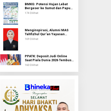
BMKG: Potensi Hujan Lebat
Bergeser ke Sumut dan Papua
Pegunungan pada 5 Agustus
174 Dilihat
Menginspirasi, Alumni MAS
Tahfizhul Qur’an Yayasan
Islamic Centre Sumut Raih
169 Dilihat
Beasiswa BIB Kemenag
PPATK: Deposit Judi Online
Saat Piala Dunia 2026 Tembus
Rp1,02 Triliun, QRIS Jadi Kanal
160 Dilihat
Terbanyak