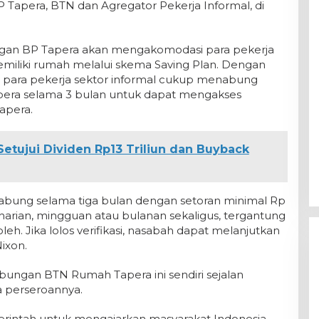
P Tapera, BTN dan Agregator Pekerja Informal, di
ngan BP Tapera akan mengakomodasi para pekerja
miliki rumah melalui skema Saving Plan. Dengan
para pekerja sektor informal cukup menabung
apera selama 3 bulan untuk dapat mengakses
apera.
etujui Dividen Rp13 Triliun dan Buyback
bung selama tiga bulan dengan setoran minimal Rp
a harian, mingguan atau bulanan sekaligus, tergantung
. Jika lolos verifikasi, nasabah dapat melanjutkan
ixon.
ngan BTN Rumah Tapera ini sendiri sejalan
a perseroannya.
rintah untuk mengajarkan masyarakat Indonesia