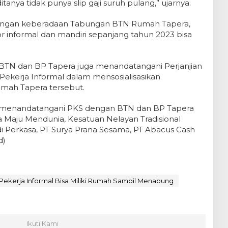
nya tidak punya slip gaji suruh pulang,” ujarnya.
dengan keberadaan Tabungan BTN Rumah Tapera,
r informal dan mandiri sepanjang tahun 2023 bisa
BTN dan BP Tapera juga menandatangani Perjanjian
ekerja Informal dalam mensosialisasikan
ah Tapera tersebut.
t menandatangani PKS dengan BTN dan BP Tapera
a Maju Mendunia, Kesatuan Nelayan Tradisional
di Perkasa, PT Surya Prana Sesama, PT Abacus Cash
d)
Pekerja Informal Bisa Miliki Rumah Sambil Menabung
Ikuti Kami