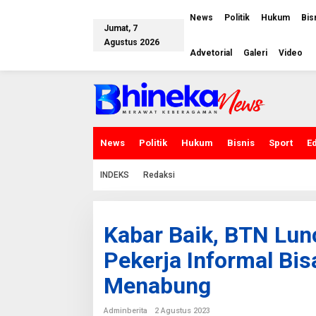
L
e
News
Politik
Hukum
Bis
w
Jumat, 7
a
Agustus 2026
t
Advetorial
Galeri
Video
i
k
e
k
o
n
t
e
News
Politik
Hukum
Bisnis
Sport
E
n
INDEKS
Redaksi
Kabar Baik, BTN Lun
Pekerja Informal Bis
Menabung
Adminberita
2 Agustus 2023