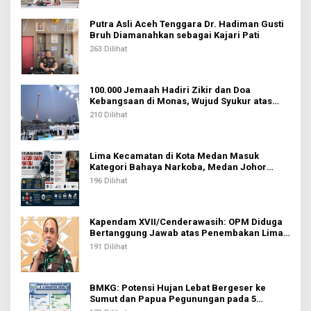
Putra Asli Aceh Tenggara Dr. Hadiman Gusti
Bruh Diamanahkan sebagai Kajari Pati
263 Dilihat
100.000 Jemaah Hadiri Zikir dan Doa
Kebangsaan di Monas, Wujud Syukur atas
Kemerdekaan Indonesia
210 Dilihat
Lima Kecamatan di Kota Medan Masuk
Kategori Bahaya Narkoba, Medan Johor
Tertinggi
196 Dilihat
Kapendam XVII/Cenderawasih: OPM Diduga
Bertanggung Jawab atas Penembakan Lima
Pekerja di Tolikara
191 Dilihat
BMKG: Potensi Hujan Lebat Bergeser ke
Sumut dan Papua Pegunungan pada 5
Agustus