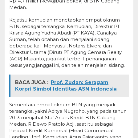
Rp14,7 miliar (kewajiban pokok) di BTN Cabang
Medan.
Kejatisu kemudian menetapkan empat oknum
BTN, sebagai tersangka. Kemudian, Direktur PT
Krisna Agung Yudha Abadi (PT KAYA), Canakya
Suman, telah ditahan dan menjalani sidang
beberapa kali. Menyusul, Notaris Elviera dan
Direktur Utama (Dirut) PT Agung Cemara Realty
(ACR) Mujianto, juga ikut terbelit penanganan
kasus yang janggal ini, dan telah menjalani sidang.
BACA JUGA :
Prof. Zudan: Seragam
Korpri Simbol Identitas ASN Indonesia
Sementara empat oknum BTN yang menjadi
tersangka, yakni Aditya Nugroho, yang pada tahun
2013 menjabat Staf Analis Kredit BTN Cabang
Medan. R Dewo Pratolo Adji, saat itu sebagai
Pejabat Kredit Komersial (Head Commercial
Landing Unit). Kemudian, Agus Fajariyanto, yang