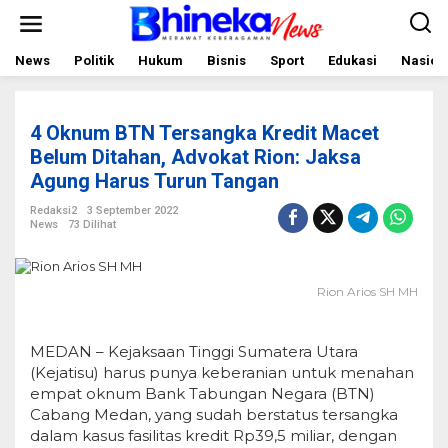
L
e
w
a
News
Politik
Hukum
Bisnis
Sport
Edukasi
Nasion
t
i
k
e
4 Oknum BTN Tersangka Kredit Macet
k
o
Belum Ditahan, Advokat Rion: Jaksa
n
Agung Harus Turun Tangan
t
e
Redaksi2
3 September 2022
n
News
73 Dilihat
Rion Arios SH MH
MEDAN – Kejaksaan Tinggi Sumatera Utara
(Kejatisu) harus punya keberanian untuk menahan
empat oknum Bank Tabungan Negara (BTN)
Cabang Medan, yang sudah berstatus tersangka
dalam kasus fasilitas kredit Rp39,5 miliar, dengan