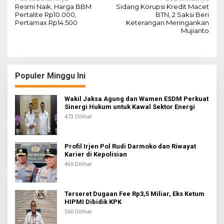
N
Resmi Naik, Harga BBM
Sidang Korupsi Kredit Macet
a
Pertalite Rp10.000,
BTN, 2 Saksi Beri
Pertamax Rp14.500
Keterangan Meringankan
v
Mujianto
i
g
a
Populer Minggu Ini
s
i
Wakil Jaksa Agung dan Wamen ESDM Perkuat
Sinergi Hukum untuk Kawal Sektor Energi
p
473 Dilihat
o
s
Profil Irjen Pol Rudi Darmoko dan Riwayat
Karier di Kepolisian
465 Dilihat
Terseret Dugaan Fee Rp3,5 Miliar, Eks Ketum
HIPMI Dibidik KPK
360 Dilihat