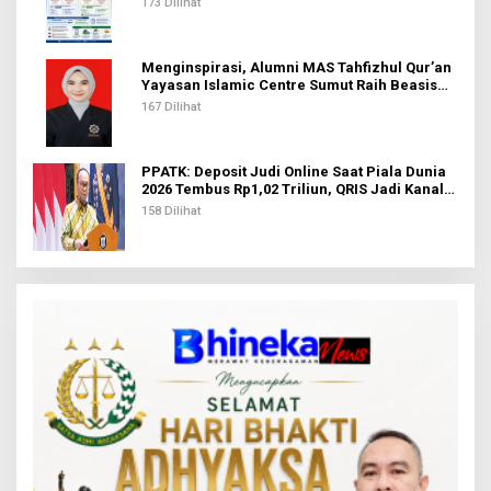
173 Dilihat
Menginspirasi, Alumni MAS Tahfizhul Qur’an
Yayasan Islamic Centre Sumut Raih Beasiswa
BIB Kemenag
167 Dilihat
PPATK: Deposit Judi Online Saat Piala Dunia
2026 Tembus Rp1,02 Triliun, QRIS Jadi Kanal
Terbanyak
158 Dilihat