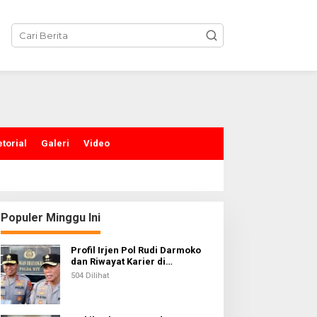
torial
Galeri
Video
Populer Minggu Ini
Profil Irjen Pol Rudi Darmoko
dan Riwayat Karier di
Kepolisian
504 Dilihat