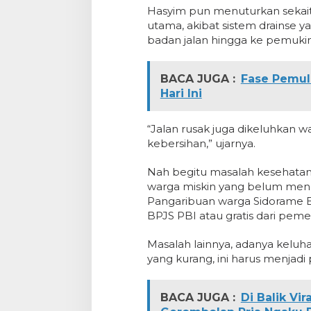
Hasyim pun menuturkan sekaita
utama, akibat sistem drainse 
badan jalan hingga ke pemuki
BACA JUGA :
Fase Pemul
Hari Ini
“Jalan rusak juga dikeluhkan 
kebersihan,” ujarnya.
Nah begitu masalah kesehatan 
warga miskin yang belum mend
Pangaribuan warga Sidorame Bar
BPJS PBI atau gratis dari peme
Masalah lainnya, adanya kelu
yang kurang, ini harus menjad
BACA JUGA :
Di Balik Vi