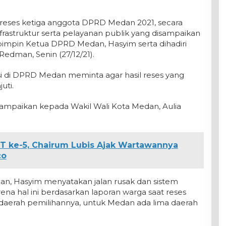
 reses ketiga anggota DPRD Medan 2021, secara
astruktur serta pelayanan publik yang disampaikan
pimpin Ketua DPRD Medan, Hasyim serta dihadiri
Redman, Senin (27/12/21).
ksi di DPRD Medan meminta agar hasil reses yang
uti.
sampaikan kepada Wakil Wali Kota Medan, Aulia
T ke-5, Chairum Lubis Ajak Wartawannya
co
an, Hasyim menyatakan jalan rusak dan sistem
rena hal ini berdasarkan laporan warga saat reses
aerah pemilihannya, untuk Medan ada lima daerah