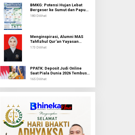
BMKG: Potensi Hujan Lebat
Bergeser ke Sumut dan Papua
Pegunungan pada 5 Agustus
180 Dilihat
Menginspirasi, Alumni MAS
Tahfizhul Qur’an Yayasan
Islamic Centre Sumut Raih
173 Dilihat
Beasiswa BIB Kemenag
PPATK: Deposit Judi Online
Saat Piala Dunia 2026 Tembus
Rp1,02 Triliun, QRIS Jadi Kanal
165 Dilihat
Terbanyak