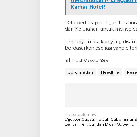
Gerombolan Pria Ngaku Po
Kamar Hotel!
“Kita berharap dengan hasil i
dan Kelurahan untuk menyeles
Tentunya masukan yang disampai
berdasarkan aspirasi yang diteri
Post Views:
486
dprd medan
Headline
Rese
N
Pos sebelumnya
Dijewer Gubsu, Pelatih Cabor Biliar
a
Bantah Tertidur dan Diusir Gubernur
v