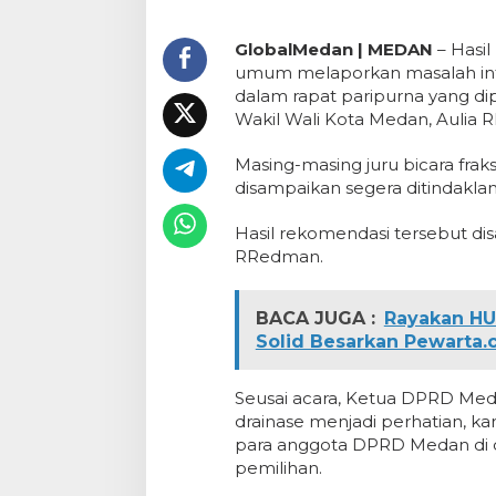
GlobalMedan | MEDAN
– Hasil
umum melaporkan masalah infr
dalam rapat paripurna yang di
Wakil Wali Kota Medan, Aulia R
Masing-masing juru bicara fra
disampaikan segera ditindaklanj
Hasil rekomendasi tersebut di
RRedman.
BACA JUGA :
Rayakan HU
Solid Besarkan Pewarta.
Seusai acara, Ketua DPRD Med
drainase menjadi perhatian, ka
para anggota DPRD Medan di d
pemilihan.