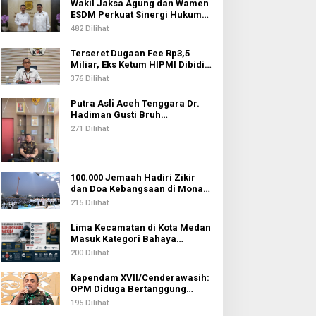
Wakil Jaksa Agung dan Wamen
ESDM Perkuat Sinergi Hukum
untuk Kawal Sektor Energi
482 Dilihat
Terseret Dugaan Fee Rp3,5
Miliar, Eks Ketum HIPMI Dibidik
KPK
376 Dilihat
Putra Asli Aceh Tenggara Dr.
Hadiman Gusti Bruh
Diamanahkan sebagai Kajari
271 Dilihat
Pati
100.000 Jemaah Hadiri Zikir
dan Doa Kebangsaan di Monas,
Wujud Syukur atas
215 Dilihat
Kemerdekaan Indonesia
Lima Kecamatan di Kota Medan
Masuk Kategori Bahaya
Narkoba, Medan Johor
200 Dilihat
Tertinggi
Kapendam XVII/Cenderawasih:
OPM Diduga Bertanggung
Jawab atas Penembakan Lima
195 Dilihat
Pekerja di Tolikara