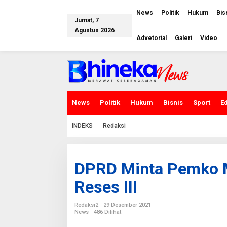
L
e
News
Politik
Hukum
Bis
w
Jumat, 7
a
Agustus 2026
t
Advetorial
Galeri
Video
i
k
e
k
o
n
t
e
News
Politik
Hukum
Bisnis
Sport
E
n
INDEKS
Redaksi
DPRD Minta Pemko Me
Reses III
Redaksi2
29 Desember 2021
News
486 Dilihat