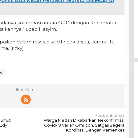
lisi, Ada Kisah Perawat Wanita Disekap di
ni adanya kolaborasi antara OPD dengan Kecamatan
aikannya,” ucap Hasyim.
kan dalam reses bisa ditindaklanjuti, karena itu
ma. (rizky)
s
Ikuti Kami
Pos berikutnya
 Sumut
Warga Medan Dikabarkan Terkonfirmasi
 Edy
Covid-19 Varian Omricon, Satgas Segera
Kordinasi Dengan Kemenkes