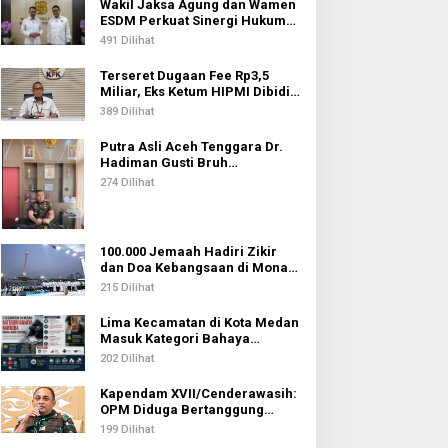
Wakil Jaksa Agung dan Wamen
ESDM Perkuat Sinergi Hukum
untuk Kawal Sektor Energi
491 Dilihat
Terseret Dugaan Fee Rp3,5
Miliar, Eks Ketum HIPMI Dibidik
KPK
389 Dilihat
Putra Asli Aceh Tenggara Dr.
Hadiman Gusti Bruh
Diamanahkan sebagai Kajari
274 Dilihat
Pati
100.000 Jemaah Hadiri Zikir
dan Doa Kebangsaan di Monas,
Wujud Syukur atas
215 Dilihat
Kemerdekaan Indonesia
Lima Kecamatan di Kota Medan
Masuk Kategori Bahaya
Narkoba, Medan Johor
202 Dilihat
Tertinggi
Kapendam XVII/Cenderawasih:
OPM Diduga Bertanggung
Jawab atas Penembakan Lima
199 Dilihat
Pekerja di Tolikara