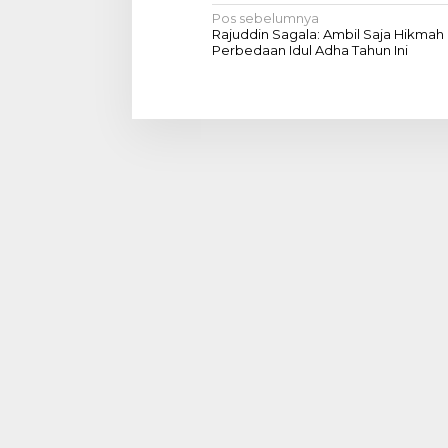
N
Pos sebelumnya
Rajuddin Sagala: Ambil Saja Hikmah 
a
Perbedaan Idul Adha Tahun Ini
v
i
g
a
s
i
p
o
s