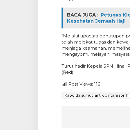
BACA JUGA :
Petugas Klo
Kesehatan Jemaah Haji
“Melalui upacara penutupan pen
telah melekat tugas dan kewa
menjaga keamanan, memeliha
mengayomi, melayani masyaraka
Turut hadir Kepala SPN Hinai, P
(Red)
Post Views:
116
Kapolda sumut lantik bintara spn hi