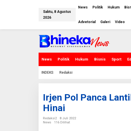
L
e
News
Politik
Hukum
Bis
w
Sabtu, 8 Agustus
a
2026
t
Advetorial
Galeri
Video
i
k
e
k
o
n
t
e
News
Politik
Hukum
Bisnis
Sport
E
n
INDEKS
Redaksi
Irjen Pol Panca Lant
Hinai
Redaksi2
8 Juli 2022
News
116 Dilihat