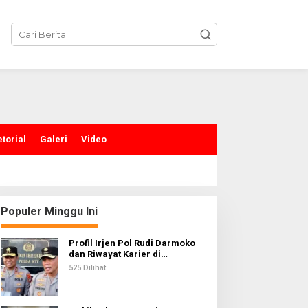
torial
Galeri
Video
Populer Minggu Ini
Profil Irjen Pol Rudi Darmoko
dan Riwayat Karier di
Kepolisian
525 Dilihat