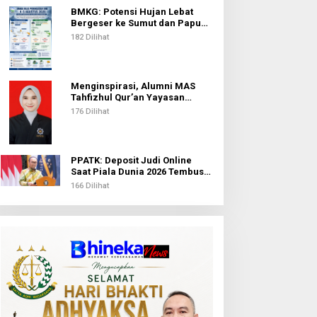
BMKG: Potensi Hujan Lebat
Bergeser ke Sumut dan Papua
Pegunungan pada 5 Agustus
182 Dilihat
Menginspirasi, Alumni MAS
Tahfizhul Qur’an Yayasan
Islamic Centre Sumut Raih
176 Dilihat
Beasiswa BIB Kemenag
PPATK: Deposit Judi Online
Saat Piala Dunia 2026 Tembus
Rp1,02 Triliun, QRIS Jadi Kanal
166 Dilihat
Terbanyak