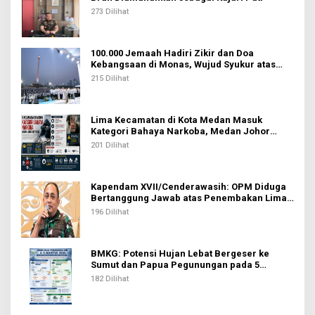
273 Dilihat
100.000 Jemaah Hadiri Zikir dan Doa
Kebangsaan di Monas, Wujud Syukur atas
Kemerdekaan Indonesia
215 Dilihat
Lima Kecamatan di Kota Medan Masuk
Kategori Bahaya Narkoba, Medan Johor
Tertinggi
201 Dilihat
Kapendam XVII/Cenderawasih: OPM Diduga
Bertanggung Jawab atas Penembakan Lima
Pekerja di Tolikara
196 Dilihat
BMKG: Potensi Hujan Lebat Bergeser ke
Sumut dan Papua Pegunungan pada 5
Agustus
182 Dilihat