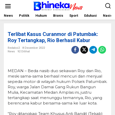
L
e
w
a
News
Politik
Hukum
Bisnis
Sport
Edukasi
Nasion
t
i
k
e
Terlibat Kasus Curanmor di Patumbak:
k
o
Roy Tertangkap, Rio Berhasil Kabur
n
t
Redaksi2
8 Desember 2022
e
News
92 Dilihat
n
MEDAN – Beda nasib duo sekawan Roy dan Rio,
meski sama-sama berhasil mencuri dan menjual
sepeda motor di wilayah hukum Polsek Patumbak.
Roy, warga Jalan Damai Gang Rukun Bangun
Mulia, Kecamatan Medan Amplas ini, justru
tertangkap saat menunggu temannya, Rio, yang
berencana kabur bersama-sama ke luar kota.
“Roy ditangkap Team Khusus Anti Bandit (Tekab)