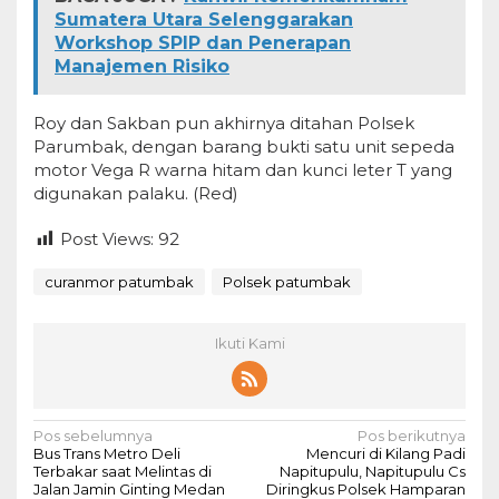
Sumatera Utara Selenggarakan
Workshop SPIP dan Penerapan
Manajemen Risiko
Roy dan Sakban pun akhirnya ditahan Polsek
Parumbak, dengan barang bukti satu unit sepeda
motor Vega R warna hitam dan kunci leter T yang
digunakan palaku. (Red)
Post Views:
92
curanmor patumbak
Polsek patumbak
Ikuti Kami
N
Pos sebelumnya
Pos berikutnya
Bus Trans Metro Deli
Mencuri di Kilang Padi
a
Terbakar saat Melintas di
Napitupulu, Napitupulu Cs
Jalan Jamin Ginting Medan
Diringkus Polsek Hamparan