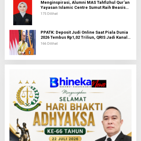
Menginspirasi, Alumni MAS Tahfizhul Qur’an
Yayasan Islamic Centre Sumut Raih Beasiswa
BIB Kemenag
175 Dilihat
PPATK: Deposit Judi Online Saat Piala Dunia
2026 Tembus Rp1,02 Triliun, QRIS Jadi Kanal
Terbanyak
166 Dilihat