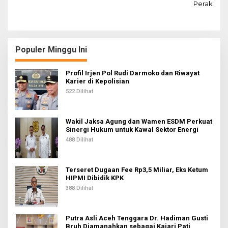
v
Perak
i
g
a
Populer Minggu Ini
s
i
Profil Irjen Pol Rudi Darmoko dan Riwayat
Karier di Kepolisian
p
522 Dilihat
o
s
Wakil Jaksa Agung dan Wamen ESDM Perkuat
Sinergi Hukum untuk Kawal Sektor Energi
488 Dilihat
Terseret Dugaan Fee Rp3,5 Miliar, Eks Ketum
HIPMI Dibidik KPK
388 Dilihat
Putra Asli Aceh Tenggara Dr. Hadiman Gusti
Bruh Diamanahkan sebagai Kajari Pati