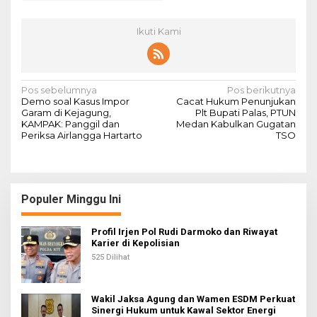
Ikuti Kami
N
Pos sebelumnya
Pos berikutnya
Demo soal Kasus Impor
Cacat Hukum Penunjukan
a
Garam di Kejagung,
Plt Bupati Palas, PTUN
KAMPAK: Panggil dan
Medan Kabulkan Gugatan
v
Periksa Airlangga Hartarto
TSO
i
g
a
Populer Minggu Ini
s
i
Profil Irjen Pol Rudi Darmoko dan Riwayat
Karier di Kepolisian
p
525 Dilihat
o
s
Wakil Jaksa Agung dan Wamen ESDM Perkuat
Sinergi Hukum untuk Kawal Sektor Energi