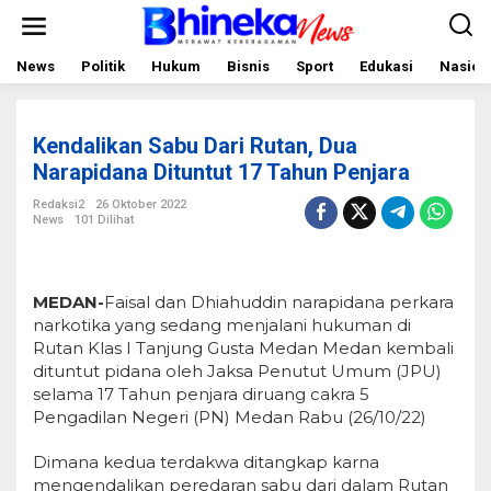
L
e
w
a
News
Politik
Hukum
Bisnis
Sport
Edukasi
Nasion
t
i
k
e
Kendalikan Sabu Dari Rutan, Dua
k
o
Narapidana Dituntut 17 Tahun Penjara
n
t
Redaksi2
26 Oktober 2022
e
News
101 Dilihat
n
MEDAN-
Faisal dan Dhiahuddin narapidana perkara
narkotika yang sedang menjalani hukuman di
Rutan Klas I Tanjung Gusta Medan Medan kembali
dituntut pidana oleh Jaksa Penutut Umum (JPU)
selama 17 Tahun penjara diruang cakra 5
Pengadilan Negeri (PN) Medan Rabu (26/10/22)
Dimana kedua terdakwa
ditangkap karna
mengendalikan peredaran sabu dari dalam Rutan