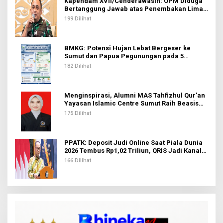
Kapendam XVII/Cenderawasih: OPM Diduga
Bertanggung Jawab atas Penembakan Lima
Pekerja di Tolikara
199 Dilihat
BMKG: Potensi Hujan Lebat Bergeser ke
Sumut dan Papua Pegunungan pada 5
Agustus
182 Dilihat
Menginspirasi, Alumni MAS Tahfizhul Qur’an
Yayasan Islamic Centre Sumut Raih Beasiswa
BIB Kemenag
175 Dilihat
PPATK: Deposit Judi Online Saat Piala Dunia
2026 Tembus Rp1,02 Triliun, QRIS Jadi Kanal
Terbanyak
166 Dilihat