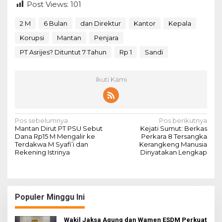
Post Views:
101
2 M
6 Bulan
dan Direktur
Kantor
Kepala
Korupsi
Mantan
Penjara
PT Asrijes? Dituntut 7 Tahun
Rp 1
Sandi
Ikuti Kami
N
Pos sebelumnya
Pos berikutnya
Mantan Dirut PT PSU Sebut
Kejati Sumut: Berkas
a
Dana Rp15 M Mengalir ke
Perkara 8 Tersangka
Terdakwa M Syafi’i dan
Kerangkeng Manusia
v
Rekening Istrinya
Dinyatakan Lengkap
i
g
a
Populer Minggu Ini
s
i
Wakil Jaksa Agung dan Wamen ESDM Perkuat