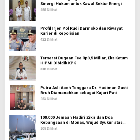
Sinergi Hukum untuk Kawal Sektor Energi
p
455 Dilihat
o
s
Profil Irjen Pol Rudi Darmoko dan Riwayat
Karier di Kepolisian
422 Dilihat
Terseret Dugaan Fee Rp3,5 Miliar, Eks Ketum
HIPMI Dibidik KPK
338 Dilihat
Putra Asli Aceh Tenggara Dr. Hadiman Gusti
Bruh Diamanahkan sebagai Kajari Pati
253 Dilihat
100.000 Jemaah Hadiri Zikir dan Doa
Kebangsaan di Monas, Wujud Syukur atas
Kemerdekaan Indonesia
205 Dilihat