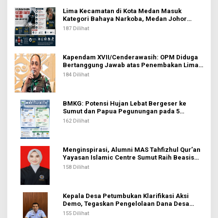
Lima Kecamatan di Kota Medan Masuk
Kategori Bahaya Narkoba, Medan Johor
Tertinggi
187 Dilihat
Kapendam XVII/Cenderawasih: OPM Diduga
Bertanggung Jawab atas Penembakan Lima
Pekerja di Tolikara
184 Dilihat
BMKG: Potensi Hujan Lebat Bergeser ke
Sumut dan Papua Pegunungan pada 5
Agustus
162 Dilihat
Menginspirasi, Alumni MAS Tahfizhul Qur’an
Yayasan Islamic Centre Sumut Raih Beasiswa
BIB Kemenag
158 Dilihat
Kepala Desa Petumbukan Klarifikasi Aksi
Demo, Tegaskan Pengelolaan Dana Desa
Sesuai Aturan
155 Dilihat