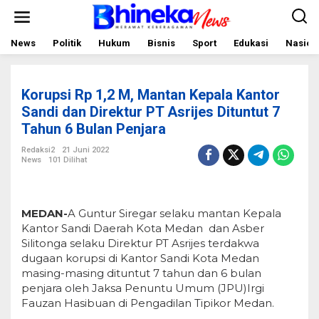
L
e
w
a
News
Politik
Hukum
Bisnis
Sport
Edukasi
Nasion
t
i
k
e
Korupsi Rp 1,2 M, Mantan Kepala Kantor
k
o
Sandi dan Direktur PT Asrijes Dituntut 7
n
Tahun 6 Bulan Penjara
t
e
Redaksi2
21 Juni 2022
n
News
101 Dilihat
MEDAN-
A Guntur Siregar selaku mantan Kepala
Kantor Sandi Daerah Kota Medan dan Asber
Silitonga selaku Direktur PT Asrijes terdakwa
dugaan korupsi di Kantor Sandi Kota Medan
masing-masing dituntut 7 tahun dan 6 bulan
penjara oleh Jaksa Penuntu Umum (JPU)Irgi
Fauzan Hasibuan di Pengadilan Tipikor Medan.