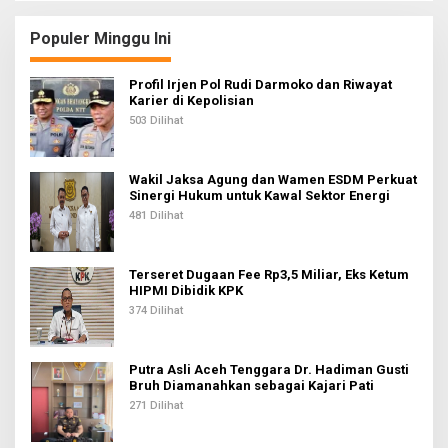
g
Populer Minggu Ini
a
s
Profil Irjen Pol Rudi Darmoko dan Riwayat
i
Karier di Kepolisian
503 Dilihat
p
o
s
Wakil Jaksa Agung dan Wamen ESDM Perkuat
Sinergi Hukum untuk Kawal Sektor Energi
481 Dilihat
Terseret Dugaan Fee Rp3,5 Miliar, Eks Ketum
HIPMI Dibidik KPK
374 Dilihat
Putra Asli Aceh Tenggara Dr. Hadiman Gusti
Bruh Diamanahkan sebagai Kajari Pati
271 Dilihat