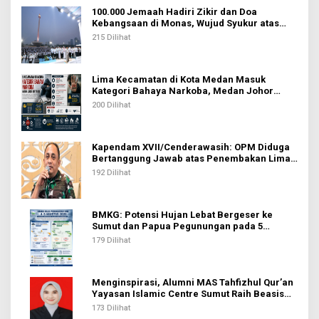
100.000 Jemaah Hadiri Zikir dan Doa
Kebangsaan di Monas, Wujud Syukur atas
Kemerdekaan Indonesia
215 Dilihat
Lima Kecamatan di Kota Medan Masuk
Kategori Bahaya Narkoba, Medan Johor
Tertinggi
200 Dilihat
Kapendam XVII/Cenderawasih: OPM Diduga
Bertanggung Jawab atas Penembakan Lima
Pekerja di Tolikara
192 Dilihat
BMKG: Potensi Hujan Lebat Bergeser ke
Sumut dan Papua Pegunungan pada 5
Agustus
179 Dilihat
Menginspirasi, Alumni MAS Tahfizhul Qur’an
Yayasan Islamic Centre Sumut Raih Beasiswa
BIB Kemenag
173 Dilihat