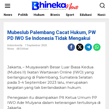
L
e
w
a
News
Politik
Hukum
Bisnis
Sport
Edukasi
Nasion
t
i
k
e
Mubeslub Palembang Cacat Hukum, PW
k
o
PD IWO Se Indonesia Tidak Mengakui
n
t
Adminberita
7 September 2023
e
News
68 Dilihat
n
Jakarta, – Musyawarah Besar Luar Biasa Kedua
(Mubes II) Ikatan Wartawan Online (IWO) yang
berlangsung di Palembang, Sumatera Selatan
pada 3-4 September 2023 lalu, merupakan
kegiatan yang tak berlandaskan hukum.
Penegasan itu disampaikan Plt Ketua Umum PP
IWO Ade Mulyana dalam keterangan tertulisnya di
Jakarta.