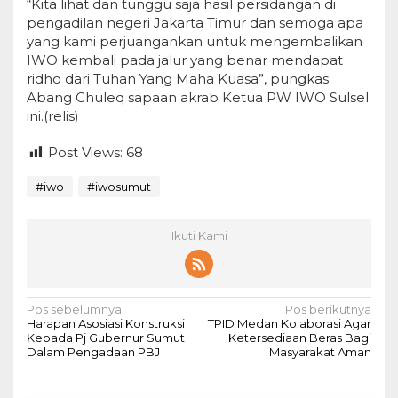
“Kita lihat dan tunggu saja hasil persidangan di
pengadilan negeri Jakarta Timur dan semoga apa
yang kami perjuangankan untuk mengembalikan
IWO kembali pada jalur yang benar mendapat
ridho dari Tuhan Yang Maha Kuasa”, pungkas
Abang Chuleq sapaan akrab Ketua PW IWO Sulsel
ini.(relis)
Post Views:
68
#iwo
#iwosumut
Ikuti Kami
N
Pos sebelumnya
Pos berikutnya
Harapan Asosiasi Konstruksi
TPID Medan Kolaborasi Agar
a
Kepada Pj Gubernur Sumut
Ketersediaan Beras Bagi
Dalam Pengadaan PBJ
Masyarakat Aman
v
i