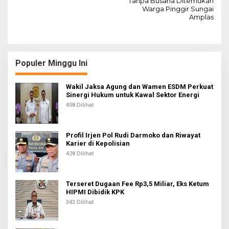
Tanpa Busana Ditemukan
v
Warga Pinggir Sungai
Amplas
i
g
a
s
Populer Minggu Ini
i
Wakil Jaksa Agung dan Wamen ESDM Perkuat
p
Sinergi Hukum untuk Kawal Sektor Energi
o
458 Dilihat
s
Profil Irjen Pol Rudi Darmoko dan Riwayat
Karier di Kepolisian
428 Dilihat
Terseret Dugaan Fee Rp3,5 Miliar, Eks Ketum
HIPMI Dibidik KPK
343 Dilihat