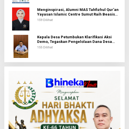
Menginspirasi, Alumni MAS Tahfizhul Qur’an
Yayasan Islamic Centre Sumut Raih Beasiswa
BIB Kemenag
159 Dilihat
Kepala Desa Petumbukan Klarifikasi Aksi
Demo, Tegaskan Pengelolaan Dana Desa
Sesuai Aturan
155 Dilihat