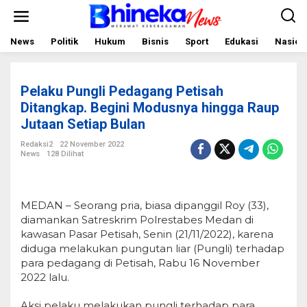
L
e
w
a
News
Politik
Hukum
Bisnis
Sport
Edukasi
Nasion
t
i
k
e
Pelaku Pungli Pedagang Petisah
k
o
Ditangkap. Begini Modusnya hingga Raup
n
Jutaan Setiap Bulan
t
e
Redaksi2
22 November 2022
n
News
128 Dilihat
MEDAN – Seorang pria, biasa dipanggil Roy (33),
diamankan Satreskrim Polrestabes Medan di
kawasan Pasar Petisah, Senin (21/11/2022), karena
diduga melakukan pungutan liar (Pungli) terhadap
para pedagang di Petisah, Rabu 16 November
2022 lalu.
Aksi pelaku melakukan pungli terhadap para