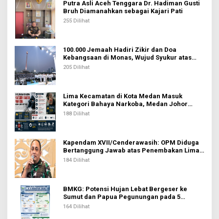
Putra Asli Aceh Tenggara Dr. Hadiman Gusti
Bruh Diamanahkan sebagai Kajari Pati
255 Dilihat
100.000 Jemaah Hadiri Zikir dan Doa
Kebangsaan di Monas, Wujud Syukur atas
Kemerdekaan Indonesia
205 Dilihat
Lima Kecamatan di Kota Medan Masuk
Kategori Bahaya Narkoba, Medan Johor
Tertinggi
188 Dilihat
Kapendam XVII/Cenderawasih: OPM Diduga
Bertanggung Jawab atas Penembakan Lima
Pekerja di Tolikara
184 Dilihat
BMKG: Potensi Hujan Lebat Bergeser ke
Sumut dan Papua Pegunungan pada 5
Agustus
164 Dilihat