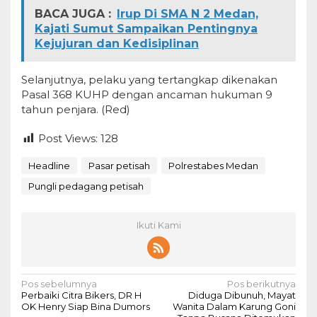
BACA JUGA :
Irup Di SMA N 2 Medan,
Kajati Sumut Sampaikan Pentingnya
Kejujuran dan Kedisiplinan
Selanjutnya, pelaku yang tertangkap dikenakan
Pasal 368 KUHP dengan ancaman hukuman 9
tahun penjara. (Red)
Post Views:
128
Headline
Pasar petisah
Polrestabes Medan
Pungli pedagang petisah
Ikuti Kami
N
Pos sebelumnya
Pos berikutnya
Perbaiki Citra Bikers, DR H
Diduga Dibunuh, Mayat
a
OK Henry Siap Bina Dumors
Wanita Dalam Karung Goni