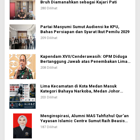
Bruh Diamanahkan sebagai Kajari Pati
280 Dilihat
Partai Masyumi Sumut Audiensi ke KPU,
Bahas Persiapan dan Syarat Ikut Pemilu 2029
209 Dilihat
Kapendam XVII/Cenderawasih: OPM Diduga
Bertanggung Jawab atas Penembakan Lima
Pekerja di Tolikara
208 Dilihat
Lima Kecamatan di Kota Medan Masuk
Kategori Bahaya Narkoba, Medan Johor
Tertinggi
203 Dilihat
Menginspirasi, Alumni MAS Tahfizhul Qur’an
Yayasan Islamic Centre Sumut Raih Beasiswa
BIB Kemenag
187 Dilihat