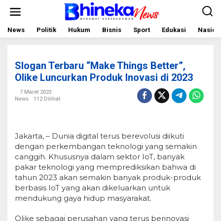
L
e
w
a
News
Politik
Hukum
Bisnis
Sport
Edukasi
Nasion
t
i
k
e
Slogan Terbaru “Make Things Better”,
k
o
Olike Luncurkan Produk Inovasi di 2023
n
t
7 Maret 2023
e
News
112 Dilihat
n
Jakarta, – Dunia digital terus berevolusi diikuti
dengan perkembangan teknologi yang semakin
canggih. Khususnya dalam sektor IoT, banyak
pakar teknologi yang memprediksikan bahwa di
tahun 2023 akan semakin banyak produk-produk
berbasis IoT yang akan dikeluarkan untuk
mendukung gaya hidup masyarakat.
Olike sebagai perusahan yang terus berinovasi