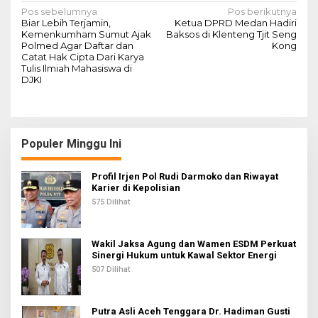
N
Pos sebelumnya
Pos berikutnya
Biar Lebih Terjamin,
Ketua DPRD Medan Hadiri
a
Kemenkumham Sumut Ajak
Baksos di Klenteng Tjit Seng
Polmed Agar Daftar dan
Kong
v
Catat Hak Cipta Dari Karya
Tulis Ilmiah Mahasiswa di
i
DJKI
g
a
s
Populer Minggu Ini
i
p
Profil Irjen Pol Rudi Darmoko dan Riwayat
Karier di Kepolisian
o
575 Dilihat
s
Wakil Jaksa Agung dan Wamen ESDM Perkuat
Sinergi Hukum untuk Kawal Sektor Energi
507 Dilihat
Putra Asli Aceh Tenggara Dr. Hadiman Gusti