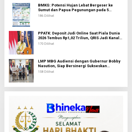
BMKG: Potensi Hujan Lebat Bergeser ke
Sumut dan Papua Pegunungan pada 5
Agustus
186 Dilihat
PPATK: Deposit Judi Online Saat Piala Dunia
2026 Tembus Rp1,02 Triliun, QRIS Jadi Kanal
Terbanyak
170 Dilihat
LMP MBG Audiensi dengan Gubernur Bobby
Nasution, Siap Bersinergi Sukseskan
Program Makan Bergizi Gratis di Sumut
158 Dilihat