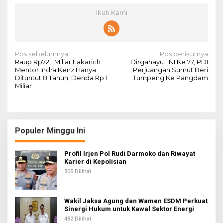
Ikuti Kami
N
Pos sebelumnya
Pos berikutnya
Raup Rp72,1 Miliar Fakarich
Dirgahayu TNI Ke 77, PDI
a
Mentor Indra Kenz Hanya
Perjuangan Sumut Beri
Dituntut 8 Tahun, Denda Rp 1
Tumpeng Ke Pangdam
v
Miliar
i
g
a
Populer Minggu Ini
s
i
Profil Irjen Pol Rudi Darmoko dan Riwayat
Karier di Kepolisian
p
505 Dilihat
o
s
Wakil Jaksa Agung dan Wamen ESDM Perkuat
Sinergi Hukum untuk Kawal Sektor Energi
482 Dilihat