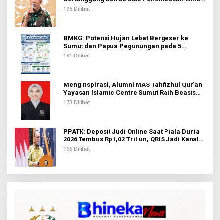
Pekerja di Tolikara
195 Dilihat
BMKG: Potensi Hujan Lebat Bergeser ke
Sumut dan Papua Pegunungan pada 5
Agustus
181 Dilihat
Menginspirasi, Alumni MAS Tahfizhul Qur’an
Yayasan Islamic Centre Sumut Raih Beasiswa
BIB Kemenag
173 Dilihat
PPATK: Deposit Judi Online Saat Piala Dunia
2026 Tembus Rp1,02 Triliun, QRIS Jadi Kanal
Terbanyak
166 Dilihat