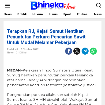
L
e
w
a
News
Politik
Hukum
Bisnis
Sport
Edukasi
Nasion
t
i
k
e
Terapkan RJ, Kejati Sumut Hentikan
k
o
Penuntutan Perkara Pencurian Sawit
n
Untuk Modal Melamar Pekerjaan
t
e
Redaksi2
7 Oktober 2022
n
News
71 Dilihat
MEDAN
–
Kejaksaan Tinggi Sumatera Utara (Kejati
Sumut) hentikan penuntutan perkara tersangka
atas nama Fadely Arbi dengan menerapkan
pendekatan keadilan restoratif (restorative justice).
Penghentian perkara dilakukan setelah Kajati
Sumut Idianto SH MH diwakili oleh Wakajati Sumut
Asnawi,SH,MH, Aspidum Arip Zahrulyani SH MH,