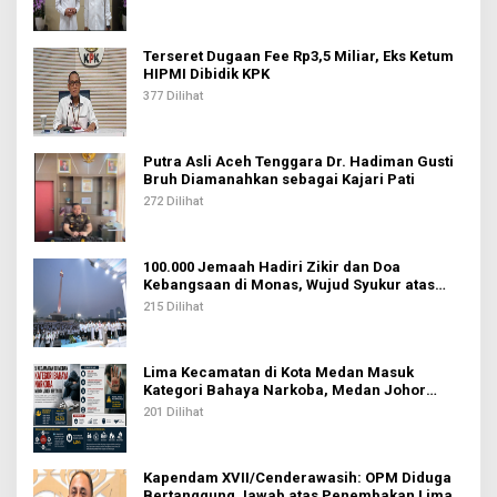
Terseret Dugaan Fee Rp3,5 Miliar, Eks Ketum
HIPMI Dibidik KPK
377 Dilihat
Putra Asli Aceh Tenggara Dr. Hadiman Gusti
Bruh Diamanahkan sebagai Kajari Pati
272 Dilihat
100.000 Jemaah Hadiri Zikir dan Doa
Kebangsaan di Monas, Wujud Syukur atas
Kemerdekaan Indonesia
215 Dilihat
Lima Kecamatan di Kota Medan Masuk
Kategori Bahaya Narkoba, Medan Johor
Tertinggi
201 Dilihat
Kapendam XVII/Cenderawasih: OPM Diduga
Bertanggung Jawab atas Penembakan Lima