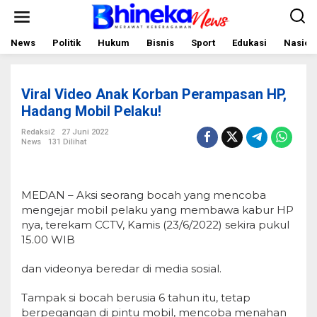
L
e
w
a
News
Politik
Hukum
Bisnis
Sport
Edukasi
Nasion
t
i
k
e
Viral Video Anak Korban Perampasan HP,
k
o
Hadang Mobil Pelaku!
n
t
Redaksi2
27 Juni 2022
e
News
131 Dilihat
n
MEDAN – Aksi seorang bocah yang mencoba
mengejar mobil pelaku yang membawa kabur HP
nya, terekam CCTV, Kamis (23/6/2022) sekira pukul
15.00 WIB
dan videonya beredar di media sosial.
Tampak si bocah berusia 6 tahun itu, tetap
berpegangan di pintu mobil, mencoba menahan