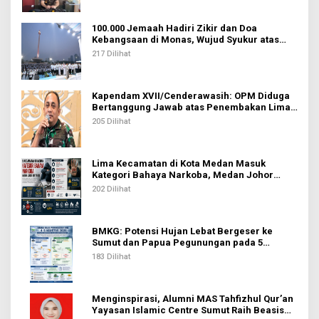
100.000 Jemaah Hadiri Zikir dan Doa
Kebangsaan di Monas, Wujud Syukur atas
Kemerdekaan Indonesia
217 Dilihat
Kapendam XVII/Cenderawasih: OPM Diduga
Bertanggung Jawab atas Penembakan Lima
Pekerja di Tolikara
205 Dilihat
Lima Kecamatan di Kota Medan Masuk
Kategori Bahaya Narkoba, Medan Johor
Tertinggi
202 Dilihat
BMKG: Potensi Hujan Lebat Bergeser ke
Sumut dan Papua Pegunungan pada 5
Agustus
183 Dilihat
Menginspirasi, Alumni MAS Tahfizhul Qur’an
Yayasan Islamic Centre Sumut Raih Beasiswa