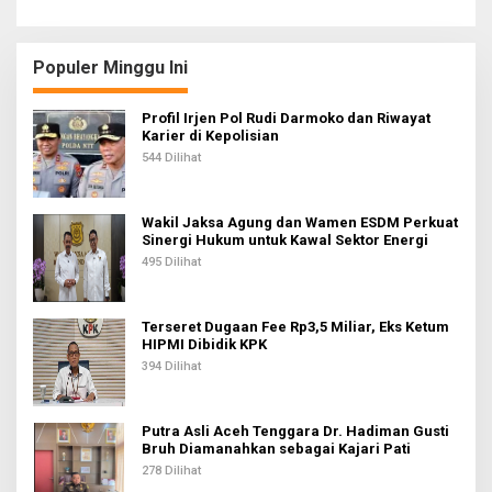
g
a
Populer Minggu Ini
s
i
Profil Irjen Pol Rudi Darmoko dan Riwayat
Karier di Kepolisian
p
544 Dilihat
o
s
Wakil Jaksa Agung dan Wamen ESDM Perkuat
Sinergi Hukum untuk Kawal Sektor Energi
495 Dilihat
Terseret Dugaan Fee Rp3,5 Miliar, Eks Ketum
HIPMI Dibidik KPK
394 Dilihat
Putra Asli Aceh Tenggara Dr. Hadiman Gusti
Bruh Diamanahkan sebagai Kajari Pati
278 Dilihat