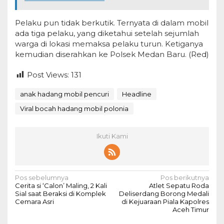
Pelaku pun tidak berkutik. Ternyata di dalam mobil
ada tiga pelaku, yang diketahui setelah sejumlah
warga di lokasi memaksa pelaku turun. Ketiganya
kemudian diserahkan ke Polsek Medan Baru. (Red)
Post Views:
131
anak hadang mobil pencuri
Headline
Viral bocah hadang mobil polonia
Ikuti Kami
N
Pos sebelumnya
Pos berikutnya
Cerita si ‘Calon’ Maling, 2 Kali
Atlet Sepatu Roda
a
Sial saat Beraksi di Komplek
Deliserdang Borong Medali
Cemara Asri
di Kejuaraan Piala Kapolres
v
Aceh Timur
i