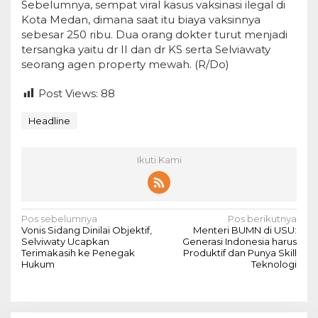
Sebelumnya, sempat viral kasus vaksinasi ilegal di
Kota Medan, dimana saat itu biaya vaksinnya
sebesar 250 ribu. Dua orang dokter turut menjadi
tersangka yaitu dr II dan dr KS serta Selviawaty
seorang agen property mewah. (R/Do)
Post Views:
88
Headline
Ikuti Kami
N
Pos sebelumnya
Pos berikutnya
Vonis Sidang Dinilai Objektif,
Menteri BUMN di USU:
a
Selviwaty Ucapkan
Generasi Indonesia harus
Terimakasih ke Penegak
Produktif dan Punya Skill
v
Hukum
Teknologi
i
g