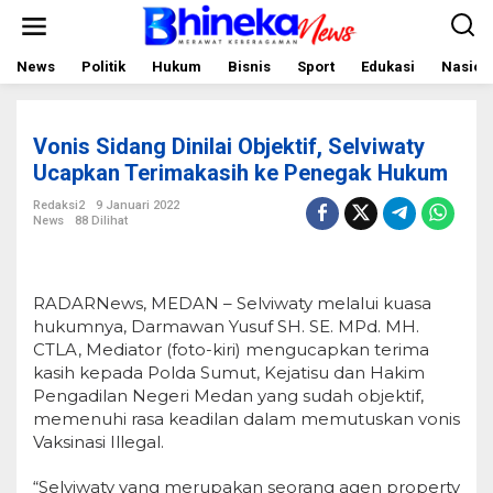
L
e
w
a
News
Politik
Hukum
Bisnis
Sport
Edukasi
Nasion
t
i
k
e
Vonis Sidang Dinilai Objektif, Selviwaty
k
o
Ucapkan Terimakasih ke Penegak Hukum
n
t
Redaksi2
9 Januari 2022
e
News
88 Dilihat
n
RADARNews, MEDAN – Selviwaty melalui kuasa
hukumnya, Darmawan Yusuf SH. SE. MPd. MH.
CTLA, Mediator (foto-kiri) mengucapkan terima
kasih kepada Polda Sumut, Kejatisu dan Hakim
Pengadilan Negeri Medan yang sudah objektif,
memenuhi rasa keadilan dalam memutuskan vonis
Vaksinasi Illegal.
“Selviwaty yang merupakan seorang agen property