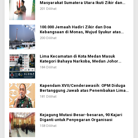
Masyarakat Sumatera Utara Ikuti Zikir dan
Doa Kebangsaan
201 Dilihat
100.000 Jemaah Hadiri Zikir dan Doa
Kebangsaan di Monas, Wujud Syukur atas
Kemerdekaan Indonesia
200 Dilihat
Lima Kecamatan di Kota Medan Masuk
Kategori Bahaya Narkoba, Medan Johor
Tertinggi
184 Dilihat
Kapendam XVII/Cenderawasih: OPM Diduga
Bertanggung Jawab atas Penembakan Lima
Pekerja di Tolikara
181 Dilihat
Kejagung Mutasi Besar-besaran, 90 Kajari
Diganti untuk Penyegaran Organisasi
158 Dilihat