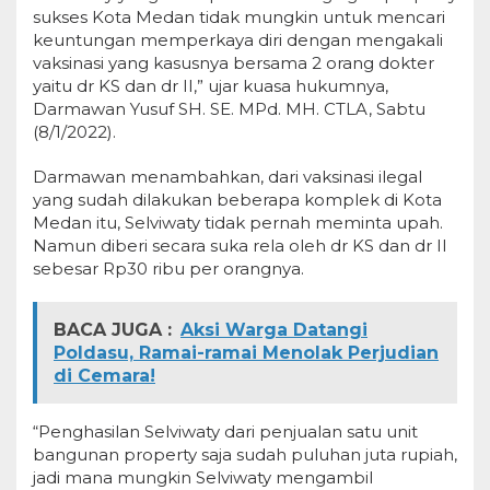
sukses Kota Medan tidak mungkin untuk mencari
keuntungan memperkaya diri dengan mengakali
vaksinasi yang kasusnya bersama 2 orang dokter
yaitu dr KS dan dr II,” ujar kuasa hukumnya,
Darmawan Yusuf SH. SE. MPd. MH. CTLA, Sabtu
(8/1/2022).
Darmawan menambahkan, dari vaksinasi ilegal
yang sudah dilakukan beberapa komplek di Kota
Medan itu, Selviwaty tidak pernah meminta upah.
Namun diberi secara suka rela oleh dr KS dan dr II
sebesar Rp30 ribu per orangnya.
BACA JUGA :
Aksi Warga Datangi
Poldasu, Ramai-ramai Menolak Perjudian
di Cemara!
“Penghasilan Selviwaty dari penjualan satu unit
bangunan property saja sudah puluhan juta rupiah,
jadi mana mungkin Selviwaty mengambil