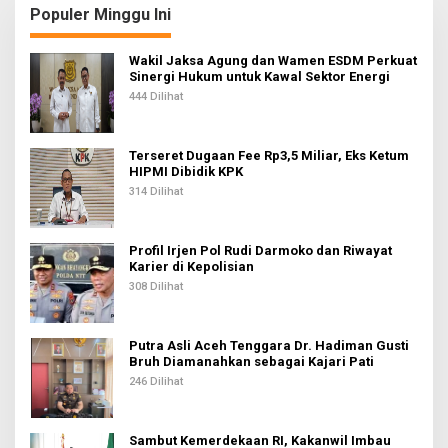
a
Populer Minggu Ini
s
i
Wakil Jaksa Agung dan Wamen ESDM Perkuat
Sinergi Hukum untuk Kawal Sektor Energi
p
444 Dilihat
o
s
Terseret Dugaan Fee Rp3,5 Miliar, Eks Ketum
HIPMI Dibidik KPK
314 Dilihat
Profil Irjen Pol Rudi Darmoko dan Riwayat
Karier di Kepolisian
308 Dilihat
Putra Asli Aceh Tenggara Dr. Hadiman Gusti
Bruh Diamanahkan sebagai Kajari Pati
246 Dilihat
Sambut Kemerdekaan RI, Kakanwil Imbau