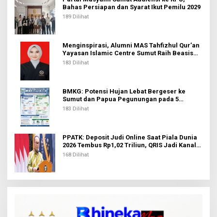
Bahas Persiapan dan Syarat Ikut Pemilu 2029
189 Dilihat
Menginspirasi, Alumni MAS Tahfizhul Qur’an
Yayasan Islamic Centre Sumut Raih Beasiswa
BIB Kemenag
183 Dilihat
BMKG: Potensi Hujan Lebat Bergeser ke
Sumut dan Papua Pegunungan pada 5
Agustus
183 Dilihat
PPATK: Deposit Judi Online Saat Piala Dunia
2026 Tembus Rp1,02 Triliun, QRIS Jadi Kanal
Terbanyak
168 Dilihat