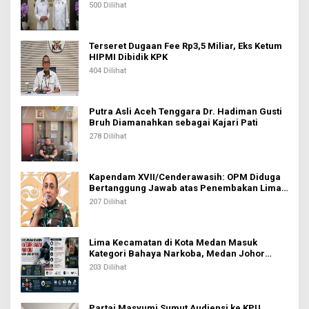
500 Dilihat
Terseret Dugaan Fee Rp3,5 Miliar, Eks Ketum
HIPMI Dibidik KPK
404 Dilihat
Putra Asli Aceh Tenggara Dr. Hadiman Gusti
Bruh Diamanahkan sebagai Kajari Pati
278 Dilihat
Kapendam XVII/Cenderawasih: OPM Diduga
Bertanggung Jawab atas Penembakan Lima
Pekerja di Tolikara
207 Dilihat
Lima Kecamatan di Kota Medan Masuk
Kategori Bahaya Narkoba, Medan Johor
Tertinggi
203 Dilihat
Partai Masyumi Sumut Audiensi ke KPU,