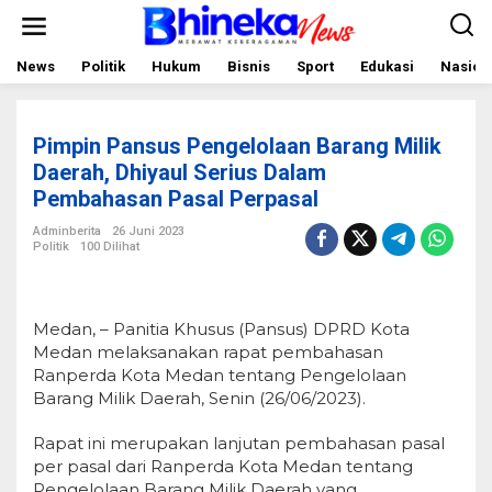
L
e
w
a
News
Politik
Hukum
Bisnis
Sport
Edukasi
Nasion
t
i
k
e
Pimpin Pansus Pengelolaan Barang Milik
k
o
Daerah, Dhiyaul Serius Dalam
n
Pembahasan Pasal Perpasal
t
e
Adminberita
26 Juni 2023
n
Politik
100 Dilihat
Medan, – Panitia Khusus (Pansus) DPRD Kota
Medan melaksanakan rapat pembahasan
Ranperda Kota Medan tentang Pengelolaan
Barang Milik Daerah, Senin (26/06/2023).
Rapat ini merupakan lanjutan pembahasan pasal
per pasal dari Ranperda Kota Medan tentang
Pengelolaan Barang Milik Daerah yang