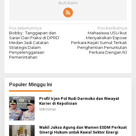
Ikuti Kami
N
Pos sebelumnya
Pos berikutnya
Bobby : Tanggapan dan
Mahasiswa USU Ikut
a
Saran Dari Fraksi di DPRD
Menyaksikan Espose
Medan Jadi Catatan
Perkara Kejati Sumut Terkait
v
Strategis Dalam
Penghentian Penuntutan
Penyelenggaraan
Perkara Dengan RJ
i
Pemerintahan
g
a
s
Populer Minggu Ini
i
p
Profil Irjen Pol Rudi Darmoko dan Riwayat
Karier di Kepolisian
o
558 Dilihat
s
Wakil Jaksa Agung dan Wamen ESDM Perkuat
Sinergi Hukum untuk Kawal Sektor Energi