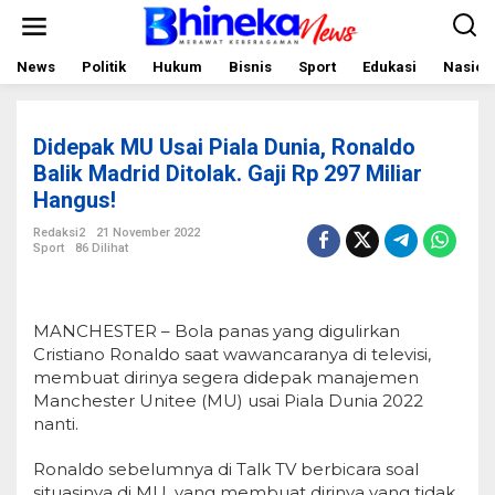
L
e
w
a
News
Politik
Hukum
Bisnis
Sport
Edukasi
Nasion
t
i
k
e
Didepak MU Usai Piala Dunia, Ronaldo
k
o
Balik Madrid Ditolak. Gaji Rp 297 Miliar
n
Hangus!
t
e
Redaksi2
21 November 2022
n
Sport
86 Dilihat
MANCHESTER – Bola panas yang digulirkan
Cristiano Ronaldo saat wawancaranya di televisi,
membuat dirinya segera didepak manajemen
Manchester Unitee (MU) usai Piala Dunia 2022
nanti.
Ronaldo sebelumnya di Talk TV berbicara soal
situasinya di MU, yang membuat dirinya yang tidak