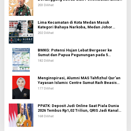
Pekerja di Tolikara
203 Dilihat
Lima Kecamatan di Kota Medan Masuk
Kategori Bahaya Narkoba, Medan Johor
Tertinggi
202 Dilihat
BMKG: Potensi Hujan Lebat Bergeser ke
Sumut dan Papua Pegunungan pada 5
Agustus
182 Dilihat
Menginspirasi, Alumni MAS Tahfizhul Qur’an
Yayasan Islamic Centre Sumut Raih Beasiswa
BIB Kemenag
177 Dilihat
PPATK: Deposit Judi Online Saat Piala Dunia
2026 Tembus Rp1,02 Triliun, QRIS Jadi Kanal
Terbanyak
168 Dilihat