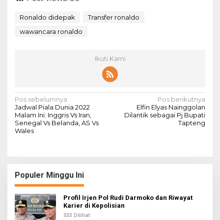
Ronaldo didepak
Transfer ronaldo
wawancara ronaldo
Ikuti Kami
N
Pos sebelumnya
Pos berikutnya
Jadwal Piala Dunia 2022
Elfin Elyas Nainggolan
a
Malam Ini: Inggris Vs Iran,
Dilantik sebagai Pj Bupati
Senegal Vs Belanda, AS Vs
Tapteng
v
Wales
i
g
a
Populer Minggu Ini
s
i
Profil Irjen Pol Rudi Darmoko dan Riwayat
Karier di Kepolisian
p
533 Dilihat