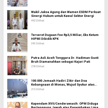
o
s
Wakil Jaksa Agung dan Wamen ESDM Perkuat
Sinergi Hukum untuk Kawal Sektor Energi
492 Dilihat
Terseret Dugaan Fee Rp3,5 Miliar, Eks Ketum
HIPMI Dibidik KPK
393 Dilihat
Putra Asli Aceh Tenggara Dr. Hadiman Gusti
Bruh Diamanahkan sebagai Kajari Pati
278 Dilihat
100.000 Jemaah Hadiri Zikir dan Doa
Kebangsaan di Monas, Wujud Syukur atas
Kemerdekaan Indonesia
215 Dilihat
Kapendam XVII/Cenderawasih: OPM Diduga
Bertanggung Jawab atas Penembakan Lima