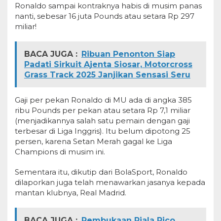
Ronaldo sampai kontraknya habis di musim panas
nanti, sebesar 16 juta Pounds atau setara Rp 297
miliar!
BACA JUGA :
Ribuan Penonton Siap
Padati Sirkuit Ajenta Siosar, Motorcross
Grass Track 2025 Janjikan Sensasi Seru
Gaji per pekan Ronaldo di MU ada di angka 385
ribu Pounds per pekan atau setara Rp 7,1 miliar
(menjadikannya salah satu pemain dengan gaji
terbesar di Liga Inggris). Itu belum dipotong 25
persen, karena Setan Merah gagal ke Liga
Champions di musim ini.
Sementara itu, dikutip dari BolaSport, Ronaldo
dilaporkan juga telah menawarkan jasanya kepada
mantan klubnya, Real Madrid.
BACA JUGA :
Pembukaan Piala Rico