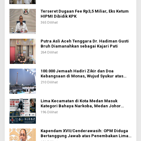
Terseret Dugaan Fee Rp3,5 Miliar, Eks Ketum
HIPMI Dibidik KPK
365 Dilihat
Putra Asli Aceh Tenggara Dr. Hadiman Gusti
Bruh Diamanahkan sebagai Kajari Pati
264 Dilihat
100.000 Jemaah Hadiri Zikir dan Doa
Kebangsaan di Monas, Wujud Syukur atas
Kemerdekaan Indonesia
210 Dilihat
Lima Kecamatan di Kota Medan Masuk
Kategori Bahaya Narkoba, Medan Johor
Tertinggi
196 Dilihat
Kapendam XVII/Cenderawasih: OPM Diduga
Bertanggung Jawab atas Penembakan Lima
Pekerja di Tolikara