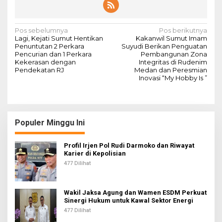
N
Pos sebelumnya
Pos berikutnya
Lagi, Kejati Sumut Hentikan
Kakanwil Sumut Imam
a
Penuntutan 2 Perkara
Suyudi Berikan Penguatan
Pencurian dan 1 Perkara
Pembangunan Zona
v
Kekerasan dengan
Integritas di Rudenim
Pendekatan RJ
Medan dan Peresmian
i
Inovasi “My Hobby Is ”
g
a
s
Populer Minggu Ini
i
p
Profil Irjen Pol Rudi Darmoko dan Riwayat
Karier di Kepolisian
o
477 Dilihat
s
Wakil Jaksa Agung dan Wamen ESDM Perkuat
Sinergi Hukum untuk Kawal Sektor Energi
477 Dilihat