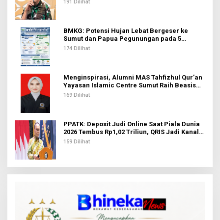
191 Dilihat
BMKG: Potensi Hujan Lebat Bergeser ke
Sumut dan Papua Pegunungan pada 5
Agustus
174 Dilihat
Menginspirasi, Alumni MAS Tahfizhul Qur’an
Yayasan Islamic Centre Sumut Raih Beasiswa
BIB Kemenag
169 Dilihat
PPATK: Deposit Judi Online Saat Piala Dunia
2026 Tembus Rp1,02 Triliun, QRIS Jadi Kanal
Terbanyak
159 Dilihat