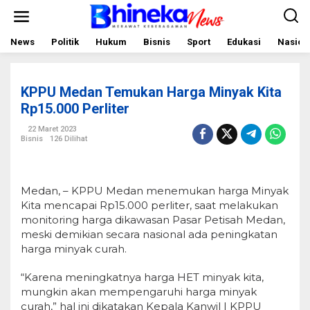
L
e
w
a
News
Politik
Hukum
Bisnis
Sport
Edukasi
Nasion
t
i
k
e
KPPU Medan Temukan Harga Minyak Kita
k
o
Rp15.000 Perliter
n
t
22 Maret 2023
e
Bisnis
126 Dilihat
n
Medan, – KPPU Medan menemukan harga Minyak
Kita mencapai Rp15.000 perliter, saat melakukan
monitoring harga dikawasan Pasar Petisah Medan,
meski demikian secara nasional ada peningkatan
harga minyak curah.
“Karena meningkatnya harga HET minyak kita,
mungkin akan mempengaruhi harga minyak
curah,” hal ini dikatakan Kepala Kanwil I KPPU