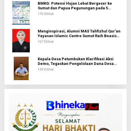
BMKG: Potensi Hujan Lebat Bergeser ke
Sumut dan Papua Pegunungan pada 5
Agustus
173 Dilihat
Menginspirasi, Alumni MAS Tahfizhul Qur’an
Yayasan Islamic Centre Sumut Raih Beasiswa
BIB Kemenag
167 Dilihat
Kepala Desa Petumbukan Klarifikasi Aksi
Demo, Tegaskan Pengelolaan Dana Desa
Sesuai Aturan
159 Dilihat