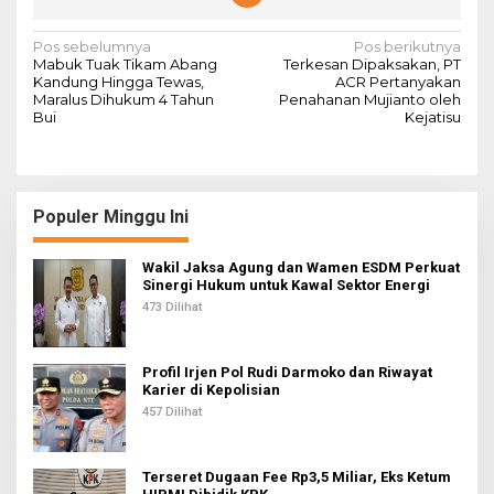
N
Pos sebelumnya
Pos berikutnya
Mabuk Tuak Tikam Abang
Terkesan Dipaksakan, PT
a
Kandung Hingga Tewas,
ACR Pertanyakan
Maralus Dihukum 4 Tahun
Penahanan Mujianto oleh
v
Bui
Kejatisu
i
g
a
Populer Minggu Ini
s
i
Wakil Jaksa Agung dan Wamen ESDM Perkuat
Sinergi Hukum untuk Kawal Sektor Energi
p
473 Dilihat
o
s
Profil Irjen Pol Rudi Darmoko dan Riwayat
Karier di Kepolisian
457 Dilihat
Terseret Dugaan Fee Rp3,5 Miliar, Eks Ketum