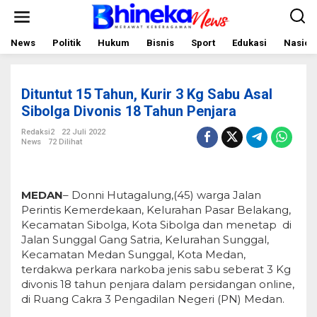
L
e
w
a
News
Politik
Hukum
Bisnis
Sport
Edukasi
Nasion
t
i
k
e
Dituntut 15 Tahun, Kurir 3 Kg Sabu Asal
k
o
Sibolga Divonis 18 Tahun Penjara
n
t
Redaksi2
22 Juli 2022
e
News
72 Dilihat
n
MEDAN
– Donni Hutagalung,(45) warga Jalan
Perintis Kemerdekaan, Kelurahan Pasar Belakang,
Kecamatan Sibolga, Kota Sibolga dan menetap di
Jalan Sunggal Gang Satria, Kelurahan Sunggal,
Kecamatan Medan Sunggal, Kota Medan,
terdakwa perkara narkoba jenis sabu seberat 3 Kg
divonis 18 tahun penjara dalam persidangan online,
di Ruang Cakra 3 Pengadilan Negeri (PN) Medan.