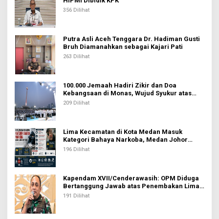
HIPMI Dibidik KPK
356 Dilihat
Putra Asli Aceh Tenggara Dr. Hadiman Gusti
Bruh Diamanahkan sebagai Kajari Pati
263 Dilihat
100.000 Jemaah Hadiri Zikir dan Doa
Kebangsaan di Monas, Wujud Syukur atas
Kemerdekaan Indonesia
209 Dilihat
Lima Kecamatan di Kota Medan Masuk
Kategori Bahaya Narkoba, Medan Johor
Tertinggi
196 Dilihat
Kapendam XVII/Cenderawasih: OPM Diduga
Bertanggung Jawab atas Penembakan Lima
Pekerja di Tolikara
191 Dilihat