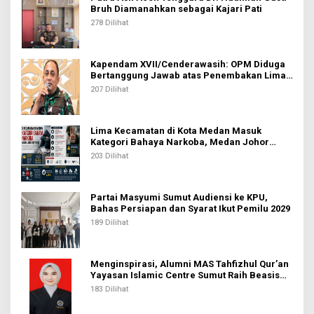
Bruh Diamanahkan sebagai Kajari Pati
278 Dilihat
Kapendam XVII/Cenderawasih: OPM Diduga
Bertanggung Jawab atas Penembakan Lima
Pekerja di Tolikara
207 Dilihat
Lima Kecamatan di Kota Medan Masuk
Kategori Bahaya Narkoba, Medan Johor
Tertinggi
203 Dilihat
Partai Masyumi Sumut Audiensi ke KPU,
Bahas Persiapan dan Syarat Ikut Pemilu 2029
189 Dilihat
Menginspirasi, Alumni MAS Tahfizhul Qur’an
Yayasan Islamic Centre Sumut Raih Beasiswa
BIB Kemenag
183 Dilihat