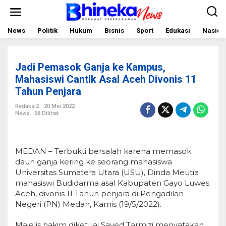
L
e
w
a
News
Politik
Hukum
Bisnis
Sport
Edukasi
Nasion
t
i
k
e
Jadi Pemasok Ganja ke Kampus,
k
o
Mahasiswi Cantik Asal Aceh Divonis 11
n
Tahun Penjara
t
e
Redaksi2
20 Mei 2022
n
News
68 Dilihat
MEDAN – Terbukti bersalah karena memasok
daun ganja kering ke seorang mahasiswa
Universitas Sumatera Utara (USU), Dinda Meutia
mahasiswi Budidarma asal Kabupaten Gayo Luwes
Aceh, divonis 11 Tahun penjara di Pengadilan
Negeri (PN) Medan, Kamis (19/5/2022).
Majelis hakim diketuai Sayed Tarmizi menyatakan,