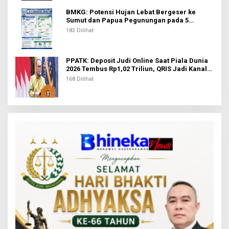
BMKG: Potensi Hujan Lebat Bergeser ke
Sumut dan Papua Pegunungan pada 5
Agustus
183 Dilihat
PPATK: Deposit Judi Online Saat Piala Dunia
2026 Tembus Rp1,02 Triliun, QRIS Jadi Kanal
Terbanyak
168 Dilihat