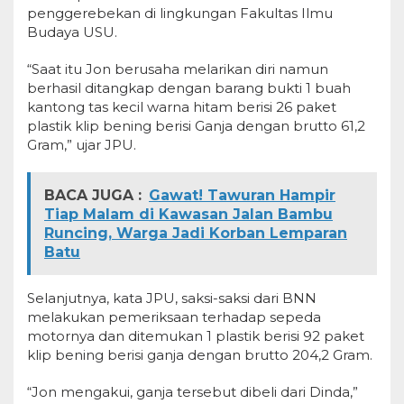
penggerebekan di lingkungan Fakultas Ilmu
Budaya USU.
“Saat itu Jon berusaha melarikan diri namun
berhasil ditangkap dengan barang bukti 1 buah
kantong tas kecil warna hitam berisi 26 paket
plastik klip bening berisi Ganja dengan brutto 61,2
Gram,” ujar JPU.
BACA JUGA :
Gawat! Tawuran Hampir
Tiap Malam di Kawasan Jalan Bambu
Runcing, Warga Jadi Korban Lemparan
Batu
Selanjutnya, kata JPU, saksi-saksi dari BNN
melakukan pemeriksaan terhadap sepeda
motornya dan ditemukan 1 plastik berisi 92 paket
klip bening berisi ganja dengan brutto 204,2 Gram.
“Jon mengakui, ganja tersebut dibeli dari Dinda,”