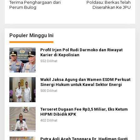
v
Terima Penghargaan dari
Poldasu: Berkas Telah
Perum Bulog
Diserahkan Ke JPU
i
g
a
s
Populer Minggu Ini
i
Profil Irjen Pol Rudi Darmoko dan Riwayat
p
Karier di Kepolisian
o
552 Dilihat
s
Wakil Jaksa Agung dan Wamen ESDM Perkuat
Sinergi Hukum untuk Kawal Sektor Energi
500 Dilihat
Terseret Dugaan Fee Rp3,5 Miliar, Eks Ketum
HIPMI Dibidik KPK
402 Dilihat
Putra Asli Aceh Tenggara Dr. Hadiman Gusti