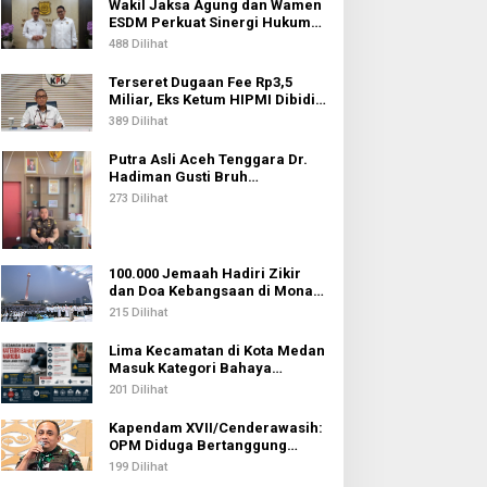
Wakil Jaksa Agung dan Wamen
ESDM Perkuat Sinergi Hukum
untuk Kawal Sektor Energi
488 Dilihat
Terseret Dugaan Fee Rp3,5
Miliar, Eks Ketum HIPMI Dibidik
KPK
389 Dilihat
Putra Asli Aceh Tenggara Dr.
Hadiman Gusti Bruh
Diamanahkan sebagai Kajari
273 Dilihat
Pati
100.000 Jemaah Hadiri Zikir
dan Doa Kebangsaan di Monas,
Wujud Syukur atas
215 Dilihat
Kemerdekaan Indonesia
Lima Kecamatan di Kota Medan
Masuk Kategori Bahaya
Narkoba, Medan Johor
201 Dilihat
Tertinggi
Kapendam XVII/Cenderawasih:
OPM Diduga Bertanggung
Jawab atas Penembakan Lima
199 Dilihat
Pekerja di Tolikara