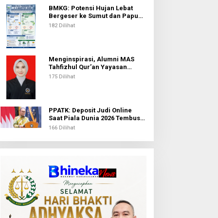
BMKG: Potensi Hujan Lebat
Bergeser ke Sumut dan Papua
Pegunungan pada 5 Agustus
182 Dilihat
Menginspirasi, Alumni MAS
Tahfizhul Qur’an Yayasan
Islamic Centre Sumut Raih
175 Dilihat
Beasiswa BIB Kemenag
PPATK: Deposit Judi Online
Saat Piala Dunia 2026 Tembus
Rp1,02 Triliun, QRIS Jadi Kanal
166 Dilihat
Terbanyak