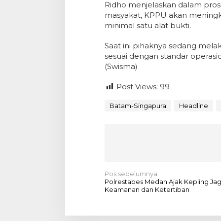
Ridho menjelaskan dalam prose
masyakat, KPPU akan meningka
minimal satu alat bukti.
Saat ini pihaknya sedang melak
sesuai dengan standar operasio
(Swisma)
Post Views:
99
Batam-Singapura
Headline
N
Pos sebelumnya
Polrestabes Medan Ajak Kepling Ja
a
Keamanan dan Ketertiban
v
i