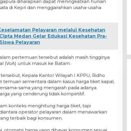
ngapura diharapkan dapat meningkatkan hunian
sata di Kepri dan menggairahkan usaha-usaha
eselamatan Pelayaran melalui Kesehatan
 Cipta Medan Gelar Edukasi Kesehatan Pra-
Siswa Pelayaran
 dalam pertemuan tersebut adalah masih tingginya
val (VoA) untuk masuk ke Batam.
 tersebut, Kepala Kantor Wilayah I KPPU, Ridho
temuan sementara dalam kasus harga tiket kapal,
a bersama-sama yang mengarah pada adanya
arga yang cenderung tidak kompetitif.
am konteks menghitung harga tiket, tapi
diantara operator pelayaran dalam menawarkan
 yang terbaik bagi konsumen.
si, otomatis harga yang dibayar konsumen sesuai