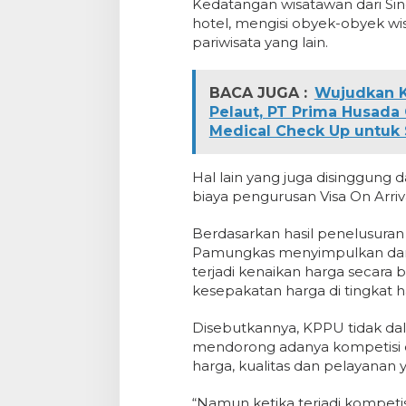
Kedatangan wisatawan dari Si
hotel, mengisi obyek-obyek wi
pariwisata yang lain.
BACA JUGA :
Wujudkan K
Pelaut, PT Prima Husada
Medical Check Up untuk 
Hal lain yang juga disinggung
biaya pengurusan Visa On Arri
Berdasarkan hasil penelusuran
Pamungkas menyimpulkan dari 
terjadi kenaikan harga secar
kesepakatan harga di tingkat h
Disebutkannya, KPPU tidak dal
mendorong adanya kompetisi 
harga, kualitas dan pelayanan
“Namun ketika terjadi kompeti