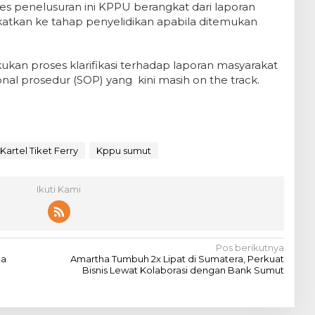
s penelusuran ini KPPU berangkat dari laporan
tkan ke tahap penyelidikan apabila ditemukan
ukan proses klarifikasi terhadap laporan masyarakat
nal prosedur (SOP) yang kini masih on the track.
Kartel Tiket Ferry
Kppu sumut
Ikuti Kami
Pos berikutnya
ga
Amartha Tumbuh 2x Lipat di Sumatera, Perkuat
Bisnis Lewat Kolaborasi dengan Bank Sumut