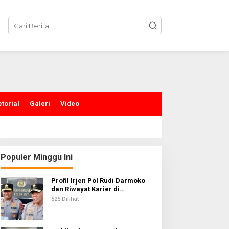
torial
Galeri
Video
Populer Minggu Ini
Profil Irjen Pol Rudi Darmoko
dan Riwayat Karier di
Kepolisian
525 Dilihat