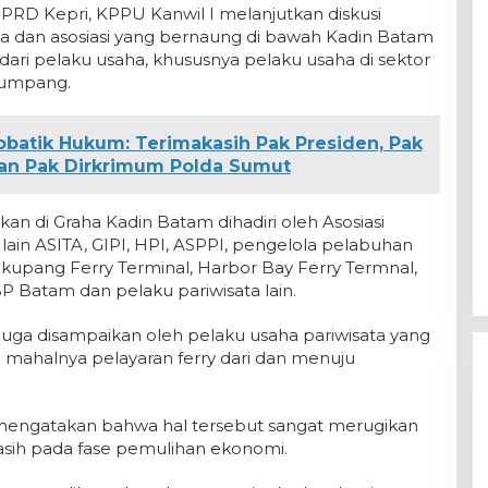
DPRD Kepri, KPPU Kanwil I melanjutkan diskusi
 dan asosiasi yang bernaung di bawah Kadin Batam
ari pelaku usaha, khususnya pelaku usaha di sektor
numpang.
obatik Hukum: Terimakasih Pak Presiden, Pak
dan Pak Dirkrimum Polda Sumut
kan di Graha Kadin Batam dihadiri oleh Asosiasi
 lain ASITA, GIPI, HPI, ASPPI, pengelola pelabuhan
ekupang Ferry Terminal, Harbor Bay Ferry Termnal,
 Batam dan pelaku pariwisata lain.
juga disampaikan oleh pelaku usaha pariwisata yang
i mahalnya pelayaran ferry dari dan menuju
 mengatakan bahwa hal tersebut sangat merugikan
ih pada fase pemulihan ekonomi.