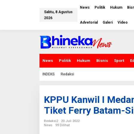
L
e
News
Politik
Hukum
Bis
w
Sabtu, 8 Agustus
a
2026
t
Advetorial
Galeri
Video
i
k
e
k
o
n
t
e
News
Politik
Hukum
Bisnis
Sport
E
n
INDEKS
Redaksi
KPPU Kanwil I Medan
Tiket Ferry Batam-S
Redaksi2
20 Juli 2022
News
99 Dilihat