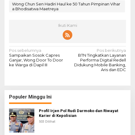
Wong Chun Sen Hadiri Haul ke 50 Tahun Pimpinan Vihar
a Bhodisatwa Maetreya
Ikuti Kami
N
Pos sebelumnya
Pos berikutnya
Sampaikan Sosok Capres
BTN Tingkatkan Layanan
a
Ganjar, Wong Door To Door
Performa Digital Redell
ke Warga di Dapil III
Didukung Mobile Banking,
v
Aris dan EDC
i
g
a
Populer Minggu Ini
s
i
Profil Irjen Pol Rudi Darmoko dan Riwayat
Karier di Kepolisian
p
503 Dilihat
o