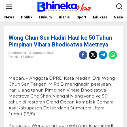
L
e
w
a
News
Politik
Hukum
Bisnis
Sport
Edukasi
Nasion
t
i
k
e
Wong Chun Sen Hadiri Haul ke 50 Tahun
k
o
Pimpinan Vihara Bhodisatwa Maetreya
n
t
Adminberita
20 Agustus 2023
e
Politik
87 Dilihat
n
Medan, – Anggota DPRD Kota Medan, Drs. Wong
Chun Sen Tarigan, M.Pd.B menghadiri perayaan
hari ulang tahun Pimpinan Vihara Bhodisatwa
Maetreya Che Shan Niang si Niang yang ke 50
tahun di restoran Grand Ocean komplek Cemara
Asri Kabupaten Deliserdang Sumatera Utara,
Jumat (18/8).
Kehadiran Wong disambut oleh Ahui (suami-red)