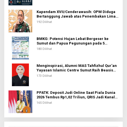
Kapendam XVII/Cenderawasih: OPM Diduga
Bertanggung Jawab atas Penembakan Lima
Pekerja di Tolikara
192 Dilihat
BMKG: Potensi Hujan Lebat Bergeser ke
Sumut dan Papua Pegunungan pada 5
Agustus
180 Dilihat
Menginspirasi, Alumni MAS Tahfizhul Qur’an
Yayasan Islamic Centre Sumut Raih Beasiswa
BIB Kemenag
173 Dilihat
PPATK: Deposit Judi Online Saat Piala Dunia
2026 Tembus Rp1,02 Triliun, QRIS Jadi Kanal
Terbanyak
165 Dilihat