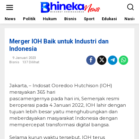
L
e
w
a
News
Politik
Hukum
Bisnis
Sport
Edukasi
Nasion
t
i
k
e
Merger IOH Baik untuk Industri dan
k
o
Indonesia
n
t
9 Januari 2023
e
Bisnis
137 Dilihat
n
Jakarta, – Indosat Ooredoo Hutchison (IOH)
merayakan 365 hari
pascamergernya pada hari ini, Semenjak resmi
beroperasi pada 4 Januari 2022, IOH lahir dengan
tujuan lebih besar yaitu menghubungkan dan
meberdayakan masyarakat Indonesia dengan
mempercepat transformasi digital bangsa.
Selama kurun waktu tersebut, IOH terus