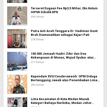
Terseret Dugaan Fee Rp3,5 Miliar, Eks Ketum
HIPMI Dibidik KPK
394 Dilihat
Putra Asli Aceh Tenggara Dr. Hadiman Gusti
Bruh Diamanahkan sebagai Kajari Pati
278 Dilihat
100.000 Jemaah Hadiri Zikir dan Doa
Kebangsaan di Monas, Wujud Syukur atas
Kemerdekaan Indonesia
217 Dilihat
Kapendam XVII/Cenderawasih: OPM Diduga
Bertanggung Jawab atas Penembakan Lima
Pekerja di Tolikara
205 Dilihat
Lima Kecamatan di Kota Medan Masuk
Kategori Bahaya Narkoba, Medan Johor
Tertinggi