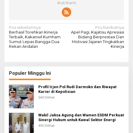
Ikuti Kami
N
Pos sebelumnya
Pos berikutnya
Berhasil Torehkan Kinerja
Apel Pagi, Kajatisu Apresiasi
a
Terbaik, Kakanwil Kumham
Bidang Berprestasi Dan
Sumut Lepas Bangga Dua
Motivasi Jajaran Tingkatkan
v
Rekan Andalan
Kinerja
i
g
a
Populer Minggu Ini
s
i
Profil Irjen Pol Rudi Darmoko dan Riwayat
Karier di Kepolisian
p
544 Dilihat
o
s
Wakil Jaksa Agung dan Wamen ESDM Perkuat
Sinergi Hukum untuk Kawal Sektor Energi
495 Dilihat