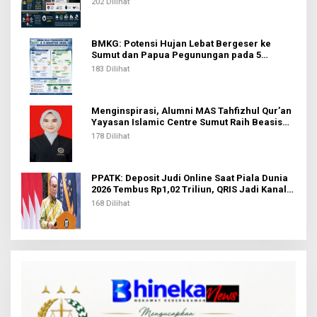
202 Dilihat
BMKG: Potensi Hujan Lebat Bergeser ke
Sumut dan Papua Pegunungan pada 5
Agustus
183 Dilihat
Menginspirasi, Alumni MAS Tahfizhul Qur’an
Yayasan Islamic Centre Sumut Raih Beasiswa
BIB Kemenag
178 Dilihat
PPATK: Deposit Judi Online Saat Piala Dunia
2026 Tembus Rp1,02 Triliun, QRIS Jadi Kanal
Terbanyak
168 Dilihat