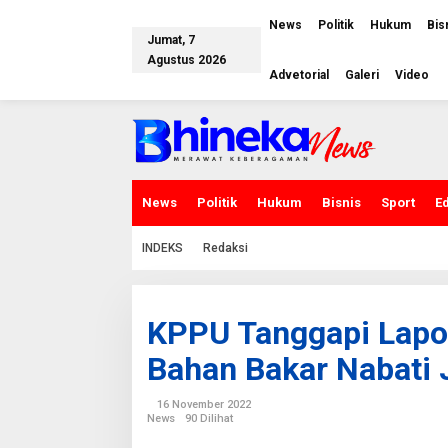
L
e
News
Politik
Hukum
Bis
w
Jumat, 7
a
Agustus 2026
t
Advetorial
Galeri
Video
i
k
e
k
o
n
t
e
News
Politik
Hukum
Bisnis
Sport
E
n
INDEKS
Redaksi
KPPU Tanggapi Lapor
Bahan Bakar Nabati 
16 November 2022
News
90 Dilihat