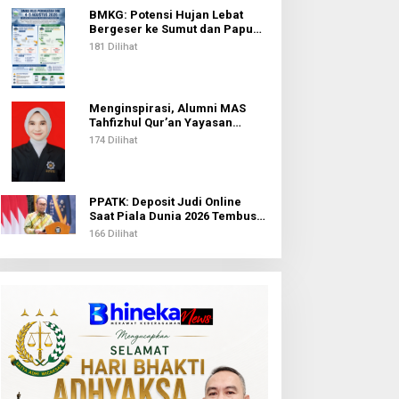
BMKG: Potensi Hujan Lebat
Bergeser ke Sumut dan Papua
Pegunungan pada 5 Agustus
181 Dilihat
Menginspirasi, Alumni MAS
Tahfizhul Qur’an Yayasan
Islamic Centre Sumut Raih
174 Dilihat
Beasiswa BIB Kemenag
PPATK: Deposit Judi Online
Saat Piala Dunia 2026 Tembus
Rp1,02 Triliun, QRIS Jadi Kanal
166 Dilihat
Terbanyak