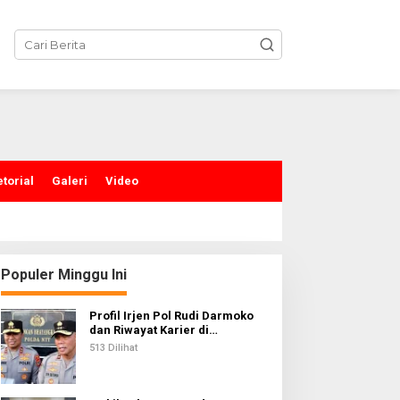
torial
Galeri
Video
Populer Minggu Ini
Profil Irjen Pol Rudi Darmoko
dan Riwayat Karier di
Kepolisian
513 Dilihat