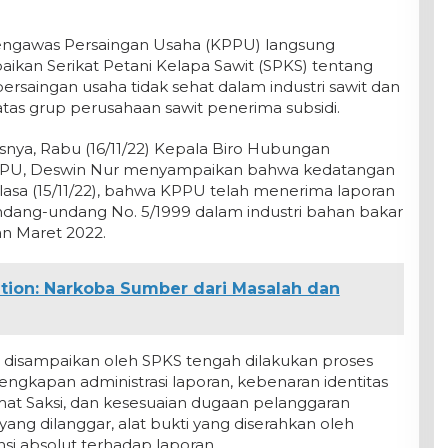
engawas Persaingan Usaha (KPPU) langsung
aikan Serikat Petani Kelapa Sawit (SPKS) tentang
rsaingan usaha tidak sehat dalam industri sawit dan
atas grup perusahaan sawit penerima subsidi.
nya, Rabu (16/11/22) Kepala Biro Hubungan
KPPU, Deswin Nur menyampaikan bahwa kedatangan
asa (15/11/22), bahwa KPPU telah menerima laporan
ndang-undang No. 5/1999 dalam industri bahan bakar
an Maret 2022.
tion: Narkoba Sumber dari Masalah dan
ng disampaikan oleh SPKS tengah dilakukan proses
lengkapan administrasi laporan, kebenaran identitas
lamat Saksi, dan kesesuaian dugaan pelanggaran
ng dilanggar, alat bukti yang diserahkan oleh
si absolut terhadap laporan.