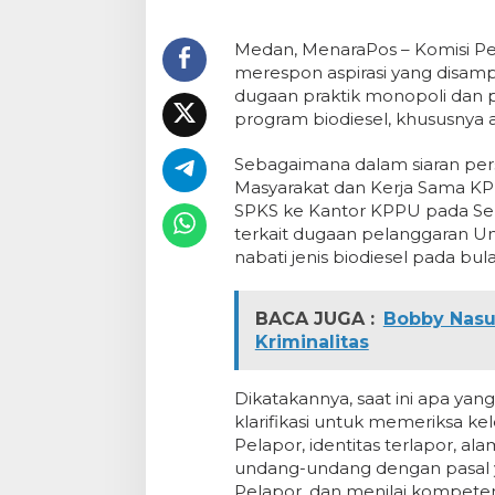
Medan, MenaraPos – Komisi P
merespon aspirasi yang disamp
dugaan praktik monopoli dan pe
program biodiesel, khususnya 
Sebagaimana dalam siaran pers
Masyarakat dan Kerja Sama 
SPKS ke Kantor KPPU pada Sel
terkait dugaan pelanggaran U
nabati jenis biodiesel pada bul
BACA JUGA :
Bobby Nasu
Kriminalitas
Dikatakannya, saat ini apa ya
klarifikasi untuk memeriksa ke
Pelapor, identitas terlapor, a
undang-undang dengan pasal ya
Pelapor, dan menilai kompeten