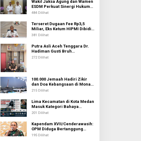
Wakil Jaksa Agung dan Wamen
ESDM Perkuat Sinergi Hukum
untuk Kawal Sektor Energi
484 Dilihat
Terseret Dugaan Fee Rp3,5
Miliar, Eks Ketum HIPMI Dibidik
KPK
381 Dilihat
Putra Asli Aceh Tenggara Dr.
Hadiman Gusti Bruh
Diamanahkan sebagai Kajari
272 Dilihat
Pati
100.000 Jemaah Hadiri Zikir
dan Doa Kebangsaan di Monas,
Wujud Syukur atas
215 Dilihat
Kemerdekaan Indonesia
Lima Kecamatan di Kota Medan
Masuk Kategori Bahaya
Narkoba, Medan Johor
201 Dilihat
Tertinggi
Kapendam XVII/Cenderawasih:
OPM Diduga Bertanggung
Jawab atas Penembakan Lima
195 Dilihat
Pekerja di Tolikara