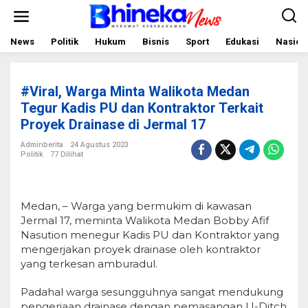
L
e
w
a
News
Politik
Hukum
Bisnis
Sport
Edukasi
Nasion
t
i
k
e
#Viral, Warga Minta Walikota Medan
k
o
Tegur Kadis PU dan Kontraktor Terkait
n
Proyek Drainase di Jermal 17
t
e
Adminberita
24 Agustus 2023
n
Politik
77 Dilihat
Medan, – Warga yang bermukim di kawasan
Jermal 17, meminta Walikota Medan Bobby Afif
Nasution menegur Kadis PU dan Kontraktor yang
mengerjakan proyek drainase oleh kontraktor
yang terkesan amburadul.
Padahal warga sesungguhnya sangat mendukung
pengerjaan drainase dengan pemasangan U-Ditch