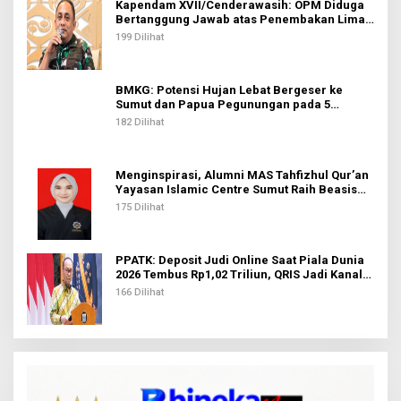
Kapendam XVII/Cenderawasih: OPM Diduga
Bertanggung Jawab atas Penembakan Lima
Pekerja di Tolikara
199 Dilihat
BMKG: Potensi Hujan Lebat Bergeser ke
Sumut dan Papua Pegunungan pada 5
Agustus
182 Dilihat
Menginspirasi, Alumni MAS Tahfizhul Qur’an
Yayasan Islamic Centre Sumut Raih Beasiswa
BIB Kemenag
175 Dilihat
PPATK: Deposit Judi Online Saat Piala Dunia
2026 Tembus Rp1,02 Triliun, QRIS Jadi Kanal
Terbanyak
166 Dilihat