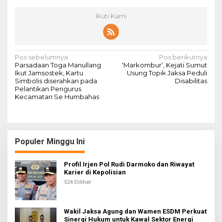
Ikuti Kami
N
Pos sebelumnya
Pos berikutnya
Parsadaan Toga Manullang
‘Markombur’, Kejati Sumut
a
Ikut Jamsostek, Kartu
Usung Topik Jaksa Peduli
Simbolis diserahkan pada
Disabilitas
v
Pelantikan Pengurus
Kecamatan Se Humbahas
i
g
a
s
Populer Minggu Ini
i
Profil Irjen Pol Rudi Darmoko dan Riwayat
p
Karier di Kepolisian
o
524 Dilihat
s
Wakil Jaksa Agung dan Wamen ESDM Perkuat
Sinergi Hukum untuk Kawal Sektor Energi