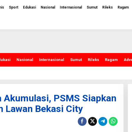
nis
Sport
Edukasi
Nasional
Internasional
Sumut
Rileks
Ragam
dukasi
Nasional
Internasional
Sumut
Rileks
Ragam
Adve
a Akumulasi, PSMS Siapkan
h Lawan Bekasi City