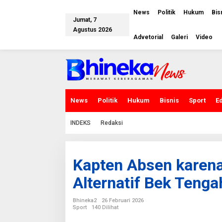
L
e
News
Politik
Hukum
Bis
w
Jumat, 7
a
Agustus 2026
t
Advetorial
Galeri
Video
i
k
e
k
o
n
t
e
News
Politik
Hukum
Bisnis
Sport
E
n
INDEKS
Redaksi
Kapten Absen karen
Alternatif Bek Tenga
Bhineka2
26 Februari 2026
Sport
140 Dilihat