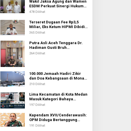
Wakil Jaksa Agung dan Wamen
ESDM Perkuat Sinergi Hukum
untuk Kawal Sektor Energi
478 Dilihat
Terseret Dugaan Fee Rp3,5
Miliar, Eks Ketum HIPMI Dibidik
KPK
365 Dilihat
Putra Asli Aceh Tenggara Dr.
Hadiman Gusti Bruh
Diamanahkan sebagai Kajari
264 Dilihat
Pati
100.000 Jemaah Hadiri Zikir
dan Doa Kebangsaan di Monas,
Wujud Syukur atas
210 Dilihat
Kemerdekaan Indonesia
Lima Kecamatan di Kota Medan
Masuk Kategori Bahaya
Narkoba, Medan Johor
197 Dilihat
Tertinggi
Kapendam XVII/Cenderawasih:
OPM Diduga Bertanggung
Jawab atas Penembakan Lima
191 Dilihat
Pekerja di Tolikara