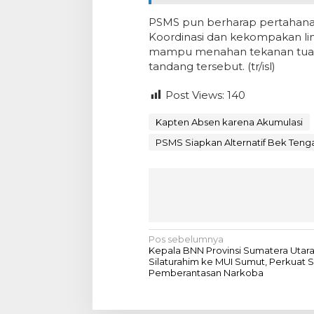
PSMS pun berharap pertahanan 
Koordinasi dan kekompakan lin
mampu menahan tekanan tuan 
tandang tersebut. (tr/isl)
Post Views:
140
Kapten Absen karena Akumulasi
PSMS Siapkan Alternatif Bek Teng
N
Pos sebelumnya
Kepala BNN Provinsi Sumatera Utar
a
Silaturahim ke MUI Sumut, Perkuat S
Pemberantasan Narkoba
v
i