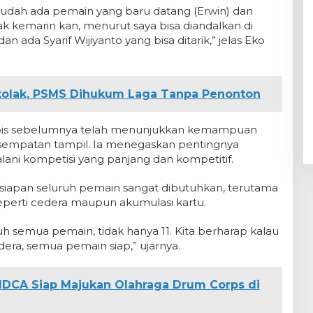
 Sudah ada pemain yang baru datang (Erwin) dan
yak kemarin kan, menurut saya bisa diandalkan di
dan ada Syarif Wijiyanto yang bisa ditarik,” jelas Eko
tolak, PSMS Dihukum Laga Tanpa Penonton
apis sebelumnya telah menunjukkan kemampuan
esempatan tampil. Ia menegaskan pentingnya
ni kompetisi yang panjang dan kompetitif.
iapan seluruh pemain sangat dibutuhkan, terutama
seperti cedera maupun akumulasi kartu.
h semua pemain, tidak hanya 11. Kita berharap kalau
era, semua pemain siap,” ujarnya.
IDCA Siap Majukan Olahraga Drum Corps di