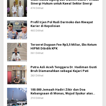
i
Sinergi Hukum untuk Kawal Sektor Energi
p
474 Dilihat
o
s
Profil Irjen Pol Rudi Darmoko dan Riwayat
Karier di Kepolisian
465 Dilihat
Terseret Dugaan Fee Rp3,5 Miliar, Eks Ketum
HIPMI Dibidik KPK
361 Dilihat
Putra Asli Aceh Tenggara Dr. Hadiman Gusti
Bruh Diamanahkan sebagai Kajari Pati
263 Dilihat
100.000 Jemaah Hadiri Zikir dan Doa
Kebangsaan di Monas, Wujud Syukur atas
Kemerdekaan Indonesia
210 Dilihat