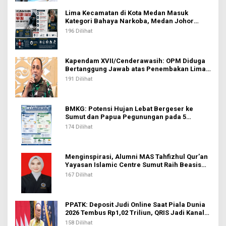
Lima Kecamatan di Kota Medan Masuk
Kategori Bahaya Narkoba, Medan Johor
Tertinggi
196 Dilihat
Kapendam XVII/Cenderawasih: OPM Diduga
Bertanggung Jawab atas Penembakan Lima
Pekerja di Tolikara
191 Dilihat
BMKG: Potensi Hujan Lebat Bergeser ke
Sumut dan Papua Pegunungan pada 5
Agustus
174 Dilihat
Menginspirasi, Alumni MAS Tahfizhul Qur’an
Yayasan Islamic Centre Sumut Raih Beasiswa
BIB Kemenag
167 Dilihat
PPATK: Deposit Judi Online Saat Piala Dunia
2026 Tembus Rp1,02 Triliun, QRIS Jadi Kanal
Terbanyak
158 Dilihat