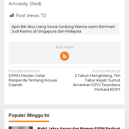
Amnesty. (Red)
Post Views:
72
Apin BK Akui Uang Sewa Gedung Warna-warni Bermain
Judi Kasino di Singapura dan Malaysia
Ikuti Kami
N
Pos sebelumnya
Pos berikutnya
DPRD Medan Gelar
2 Tahun Menghilang, Tim
a
Ranperda Tentang Inovasi
Tabur Kejati Sumut
Daerah
Amankan DPO Terpidana
v
Perkara KDRT
i
g
a
Populer Minggu Ini
s
Wakil Jaksa Agung dan Wamen ESDM Perkuat