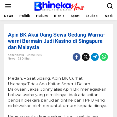
L
e
w
a
News
Politik
Hukum
Bisnis
Sport
Edukasi
Nasion
t
i
k
e
Apin BK Akui Uang Sewa Gedung Warna-
k
o
warni Bermain Judi Kasino di Singapura
n
dan Malaysia
t
e
Adminberita
22 Mei 2023
n
News
72 Dilihat
Medan, – Saat Sidang, Apin BK Curhat
UsahanyaTidak Ada Kaitan Seperti Dalam
Dakwaan Jaksa. Jonny alias Apin BK menegaskan
bahwa usaha yang dimilikinya tidak ada kaitan
dengan perkara perjudian online dan TPPU yang
didakwakan oleh penuntut umum kepada dirinya.
Penegasan itu disampaikan Jonny saat dirinya