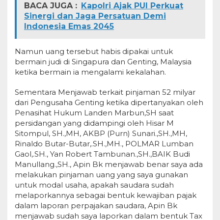
BACA JUGA :
Kapolri Ajak PUI Perkuat
Sinergi dan Jaga Persatuan Demi
Indonesia Emas 2045
Namun uang tersebut habis dipakai untuk
bermain judi di Singapura dan Genting, Malaysia
ketika bermain ia mengalami kekalahan.
Sementara Menjawab terkait pinjaman 52 milyar
dari Pengusaha Genting ketika dipertanyakan oleh
Penasihat Hukum Landen Marbun,SH saat
persidangan yang didampingi oleh Hisar M
Sitompul, SH.,MH, AKBP (Purn) Sunari.,SH.,MH,
Rinaldo Butar-Butar,.SH.,MH., POLMAR Lumban
Gaol,.SH., Yan Robert Tambunan.,SH.,BAIK Budi
Manullang.,SH., Apin Bk menjawab benar saya ada
melakukan pinjaman uang yang saya gunakan
untuk modal usaha, apakah saudara sudah
melaporkannya sebagai bentuk kewajiban pajak
dalam laporan perpajakan saudara, Apin Bk
menjawab sudah saya laporkan dalam bentuk Tax