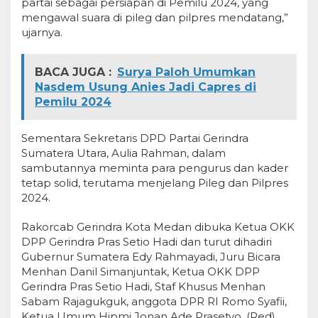
partai sebagai persiapan di Pemilu 2024, yang
mengawal suara di pileg dan pilpres mendatang,”
ujarnya.
BACA JUGA :
Surya Paloh Umumkan
Nasdem Usung Anies Jadi Capres di
Pemilu 2024
Sementara Sekretaris DPD Partai Gerindra
Sumatera Utara, Aulia Rahman, dalam
sambutannya meminta para pengurus dan kader
tetap solid, terutama menjelang Pileg dan Pilpres
2024.
Rakorcab Gerindra Kota Medan dibuka Ketua OKK
DPP Gerindra Pras Setio Hadi dan turut dihadiri
Gubernur Sumatera Edy Rahmayadi, Juru Bicara
Menhan Danil Simanjuntak, Ketua OKK DPP
Gerindra Pras Setio Hadi, Staf Khusus Menhan
Sabam Rajagukguk, anggota DPR RI Romo Syafii,
Ketua Umum Hipmi Jonan Ade Prasetyo. (Red)