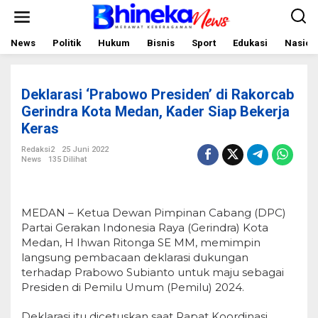
L
e
w
a
News
Politik
Hukum
Bisnis
Sport
Edukasi
Nasion
t
i
k
e
Deklarasi ‘Prabowo Presiden’ di Rakorcab
k
o
Gerindra Kota Medan, Kader Siap Bekerja
n
Keras
t
e
Redaksi2
25 Juni 2022
n
News
135 Dilihat
MEDAN – Ketua Dewan Pimpinan Cabang (DPC)
Partai Gerakan Indonesia Raya (Gerindra) Kota
Medan, H Ihwan Ritonga SE MM, memimpin
langsung pembacaan deklarasi dukungan
terhadap Prabowo Subianto untuk maju sebagai
Presiden di Pemilu Umum (Pemilu) 2024.
Deklarasi itu dicetuskan saat Rapat Koordinasi