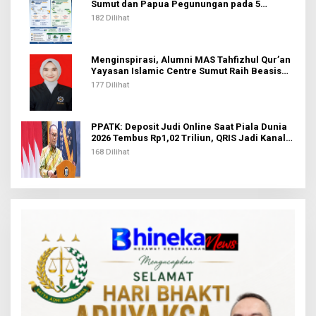
Sumut dan Papua Pegunungan pada 5
Agustus
182 Dilihat
Menginspirasi, Alumni MAS Tahfizhul Qur’an
Yayasan Islamic Centre Sumut Raih Beasiswa
BIB Kemenag
177 Dilihat
PPATK: Deposit Judi Online Saat Piala Dunia
2026 Tembus Rp1,02 Triliun, QRIS Jadi Kanal
Terbanyak
168 Dilihat