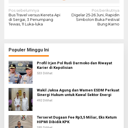
N
Pos sebelumnya
Pos berikutnya
Bus Travel versus Kereta Api
Digelar 25-26 Juni, Rapidin
a
di Sergai, 3 Penumpang
Simbolon Buka Festival
Tewas, 11 Luka-luka
Bung Karno
v
i
g
Populer Minggu Ini
a
s
Profil Irjen Pol Rudi Darmoko dan Riwayat
i
Karier di Kepolisian
533 Dilihat
p
o
s
Wakil Jaksa Agung dan Wamen ESDM Perkuat
Sinergi Hukum untuk Kawal Sektor Energi
492 Dilihat
Terseret Dugaan Fee Rp3,5 Miliar, Eks Ketum
HIPMI Dibidik KPK
393 Dilihat