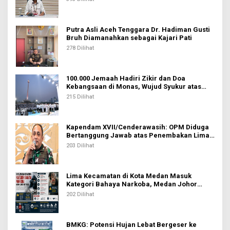
Putra Asli Aceh Tenggara Dr. Hadiman Gusti
Bruh Diamanahkan sebagai Kajari Pati
278 Dilihat
100.000 Jemaah Hadiri Zikir dan Doa
Kebangsaan di Monas, Wujud Syukur atas
Kemerdekaan Indonesia
215 Dilihat
Kapendam XVII/Cenderawasih: OPM Diduga
Bertanggung Jawab atas Penembakan Lima
Pekerja di Tolikara
203 Dilihat
Lima Kecamatan di Kota Medan Masuk
Kategori Bahaya Narkoba, Medan Johor
Tertinggi
202 Dilihat
BMKG: Potensi Hujan Lebat Bergeser ke