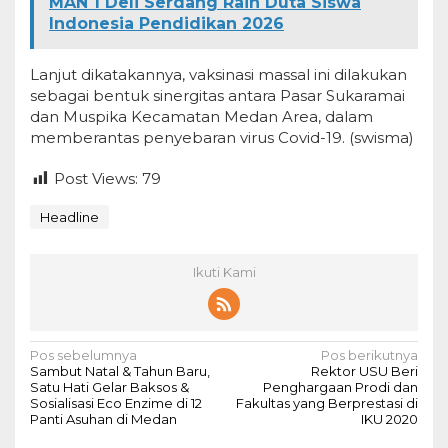
MAN 1 Deli Serdang Raih Duta Siswa
Indonesia Pendidikan 2026
Lanjut dikatakannya, vaksinasi massal ini dilakukan
sebagai bentuk sinergitas antara Pasar Sukaramai
dan Muspika Kecamatan Medan Area, dalam
memberantas penyebaran virus Covid-19. (swisma)
Post Views:
79
Headline
Ikuti Kami
N
Pos sebelumnya
Pos berikutnya
Sambut Natal & Tahun Baru,
Rektor USU Beri
a
Satu Hati Gelar Baksos &
Penghargaan Prodi dan
Sosialisasi Eco Enzime di 12
Fakultas yang Berprestasi di
v
Panti Asuhan di Medan
IKU 2020
i