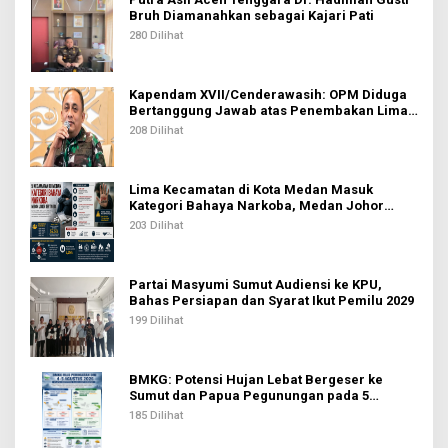
Bruh Diamanahkan sebagai Kajari Pati
280 Dilihat
Kapendam XVII/Cenderawasih: OPM Diduga
Bertanggung Jawab atas Penembakan Lima
Pekerja di Tolikara
208 Dilihat
Lima Kecamatan di Kota Medan Masuk
Kategori Bahaya Narkoba, Medan Johor
Tertinggi
203 Dilihat
Partai Masyumi Sumut Audiensi ke KPU,
Bahas Persiapan dan Syarat Ikut Pemilu 2029
199 Dilihat
BMKG: Potensi Hujan Lebat Bergeser ke
Sumut dan Papua Pegunungan pada 5
Agustus
185 Dilihat