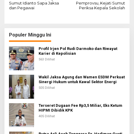
a
Sumut Idianto Sapa Jaksa
Pemprovsu, Kejati Sumut
dan Pegawai
Periksa Kepala Sekolah
v
i
g
Populer Minggu Ini
a
s
Profil Irjen Pol Rudi Darmoko dan Riwayat
i
Karier di Kepolisian
563 Dilihat
p
o
s
Wakil Jaksa Agung dan Wamen ESDM Perkuat
Sinergi Hukum untuk Kawal Sektor Energi
505 Dilihat
Terseret Dugaan Fee Rp3,5 Miliar, Eks Ketum
HIPMI Dibidik KPK
405 Dilihat
Putra Asli Aceh Tenggara Dr. Hadiman Gusti