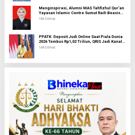
Menginspirasi, Alumni MAS Tahfizhul Qur’an
Yayasan Islamic Centre Sumut Raih Beasiswa
BIB Kemenag
184 Dilihat
PPATK: Deposit Judi Online Saat Piala Dunia
2026 Tembus Rp1,02 Triliun, QRIS Jadi Kanal
Terbanyak
168 Dilihat