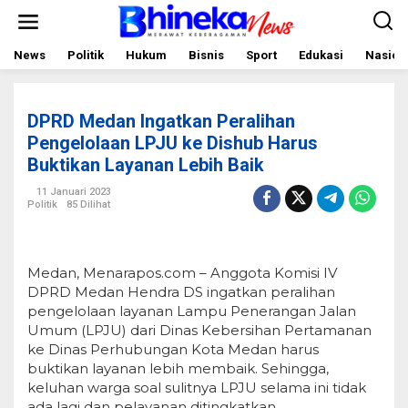
L
e
w
a
News
Politik
Hukum
Bisnis
Sport
Edukasi
Nasion
t
i
k
e
DPRD Medan Ingatkan Peralihan
k
o
Pengelolaan LPJU ke Dishub Harus
n
Buktikan Layanan Lebih Baik
t
e
11 Januari 2023
n
Politik
85 Dilihat
Medan, Menarapos.com – Anggota Komisi IV
DPRD Medan Hendra DS ingatkan peralihan
pengelolaan layanan Lampu Penerangan Jalan
Umum (LPJU) dari Dinas Kebersihan Pertamanan
ke Dinas Perhubungan Kota Medan harus
buktikan layanan lebih membaik. Sehingga,
keluhan warga soal sulitnya LPJU selama ini tidak
ada lagi dan pelayanan ditingkatkan.