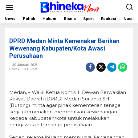
L
e
w
a
News
Politik
Hukum
Bisnis
Sport
Edukasi
Nasion
t
i
k
e
DPRD Medan Minta Kemenaker Berikan
k
o
Wewenang Kabupaten/Kota Awasi
n
Perusahaan
t
e
30 Januari 2023
n
Politik
83 Dilihat
Medan, – Wakil Ketua Komisi II Dewan Perwakilan
Rakyat Daerah (DPRD) Medan Surianto SH
(Butong) minta agar pihak kementerian tenaga
kerja (Kemenaker) memberikan kewenangan
kepada kabupaten/kota untuk melakukan
pengawasan terhadap perusahaan.
Sebab, selama ini yang mempunyai kewenangan