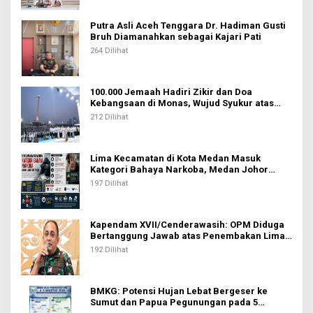
Putra Asli Aceh Tenggara Dr. Hadiman Gusti
Bruh Diamanahkan sebagai Kajari Pati
264 Dilihat
100.000 Jemaah Hadiri Zikir dan Doa
Kebangsaan di Monas, Wujud Syukur atas
Kemerdekaan Indonesia
212 Dilihat
Lima Kecamatan di Kota Medan Masuk
Kategori Bahaya Narkoba, Medan Johor
Tertinggi
197 Dilihat
Kapendam XVII/Cenderawasih: OPM Diduga
Bertanggung Jawab atas Penembakan Lima
Pekerja di Tolikara
192 Dilihat
BMKG: Potensi Hujan Lebat Bergeser ke
Sumut dan Papua Pegunungan pada 5