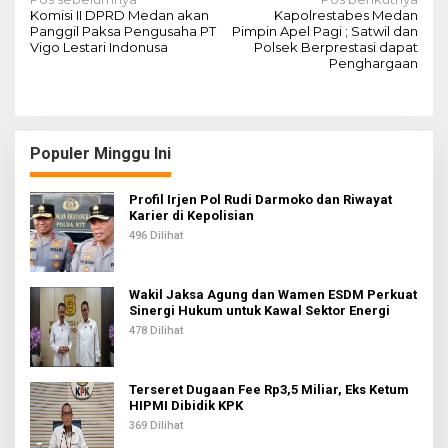
N
Komisi II DPRD Medan akan
Kapolrestabes Medan
a
Panggil Paksa Pengusaha PT
Pimpin Apel Pagi ; Satwil dan
Vigo Lestari Indonusa
Polsek Berprestasi dapat
v
Penghargaan
i
g
a
Populer Minggu Ini
s
i
Profil Irjen Pol Rudi Darmoko dan Riwayat
Karier di Kepolisian
p
496 Dilihat
o
s
Wakil Jaksa Agung dan Wamen ESDM Perkuat
Sinergi Hukum untuk Kawal Sektor Energi
478 Dilihat
Terseret Dugaan Fee Rp3,5 Miliar, Eks Ketum
HIPMI Dibidik KPK
369 Dilihat