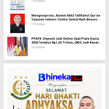
Agustus
175 Dilihat
Menginspirasi, Alumni MAS Tahfizhul Qur’an
Yayasan Islamic Centre Sumut Raih Beasiswa
BIB Kemenag
172 Dilihat
PPATK: Deposit Judi Online Saat Piala Dunia
2026 Tembus Rp1,02 Triliun, QRIS Jadi Kanal
Terbanyak
162 Dilihat