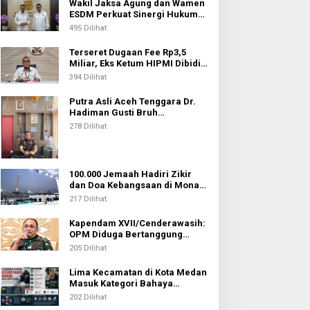
Wakil Jaksa Agung dan Wamen
ESDM Perkuat Sinergi Hukum
untuk Kawal Sektor Energi
495 Dilihat
Terseret Dugaan Fee Rp3,5
Miliar, Eks Ketum HIPMI Dibidik
KPK
394 Dilihat
Putra Asli Aceh Tenggara Dr.
Hadiman Gusti Bruh
Diamanahkan sebagai Kajari
278 Dilihat
Pati
100.000 Jemaah Hadiri Zikir
dan Doa Kebangsaan di Monas,
Wujud Syukur atas
217 Dilihat
Kemerdekaan Indonesia
Kapendam XVII/Cenderawasih:
OPM Diduga Bertanggung
Jawab atas Penembakan Lima
205 Dilihat
Pekerja di Tolikara
Lima Kecamatan di Kota Medan
Masuk Kategori Bahaya
Narkoba, Medan Johor
202 Dilihat
Tertinggi