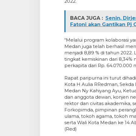
2022.
BACA JUGA :
Senin, Dir
Fatoni akan Gantikan Pj
“Melalui program kolaborasi y
Medan juga telah berhasil me
menjadi 8,89 % di tahun 2022.
tingkat kemiskinan dari 8,34
perkapita dari Rp. 64.070.000 
Rapat paripurna ini turut dihad
Kota H Aulia RRedman, Sekda 
Medan Ny Kahiyang Ayu, Ketua
dan anggota dewan, konjen ne
rektor dan civitas akademika, 
Forkopimda, pimpinan perangk
ulama, tokoh agama, tokoh mas
serta Wali Kota Medan ke 14 Ab
(Red)