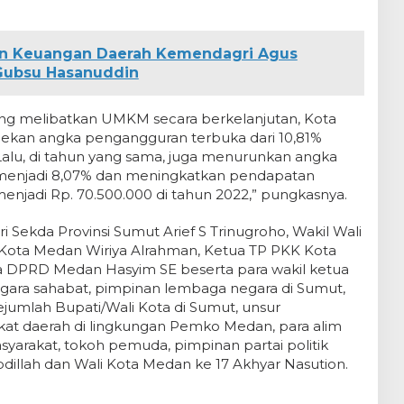
jen Keuangan Daerah Kemendagri Agus
 Gubsu Hasanuddin
ang melibatkan UMKM secara berkelanjutan, Kota
nekan angka pengangguran terbuka dari 10,81%
 Lalu, di tahun yang sama, juga menurunkan angka
% menjadi 8,07% dan meningkatkan pendapatan
menjadi Rp. 70.500.000 di tahun 2022,” pungkasnya.
iri Sekda Provinsi Sumut Arief S Trinugroho, Wakil Wali
Kota Medan Wiriya Alrahman, Ketua TP PKK Kota
 DPRD Medan Hasyim SE beserta para wakil ketua
gara sahabat, pimpinan lembaga negara di Sumut,
sejumlah Bupati/Wali Kota di Sumut, unsur
at daerah di lingkungan Pemko Medan, para alim
yarakat, tokoh pemuda, pimpinan partai politik
dillah dan Wali Kota Medan ke 17 Akhyar Nasution.