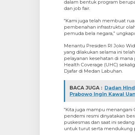
dalam bentuk program berupa b
dan job fair.
“Kami juga telah membuat ruang
pembenahan infrastruktur ol
pemuda bela negara,” ungkap
Menantu Presiden RI Joko Wid
yang dilakukan selama ini tel
pelayanan kesehatan di mana pa
Health Coverage (UHC) sekalig
Djafar di Medan Labuhan.
BACA JUGA :
Dadan Hind
Prabowo Ingin Kawal Uan
“Kita juga mampu menangani C
pendemi resmi dinyatakan berak
puskesmas dan saat ini sedan
untuk turut serta mendukung 