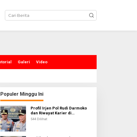
torial
Galeri
Video
Populer Minggu Ini
Profil Irjen Pol Rudi Darmoko
dan Riwayat Karier di
Kepolisian
544 Dilihat