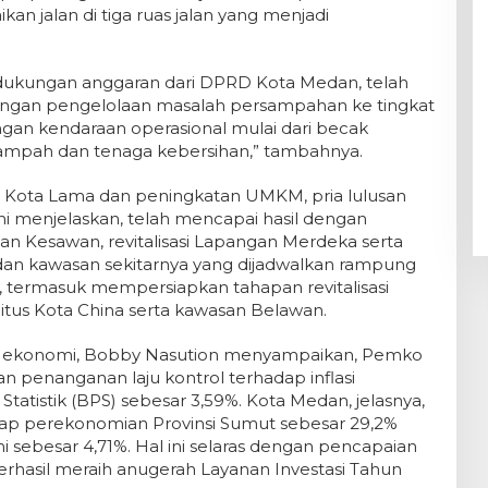
an jalan di tiga ruas jalan yang menjadi
t dukungan anggaran dari DPRD Kota Medan, telah
ngan pengelolaan masalah persampahan ke tingkat
an kendaraan operasional mulai dari becak
ampah dan tenaga kebersihan,” tambahnya.
an Kota Lama dan peningkatan UMKM, pria lulusan
 ini menjelaskan, telah mencapai hasil dengan
asan Kesawan, revitalisasi Lapangan Merdeka serta
 dan kawasan sekitarnya yang dijadwalkan rampung
 termasuk mempersiapkan tahapan revitalisasi
tus Kota China serta kawasan Belawan.
an ekonomi, Bobby Nasution menyampaikan, Pemko
n penanganan laju kontrol terhadap inflasi
tatistik (BPS) sebesar 3,59%. Kota Medan, jelasnya,
ap perekonomian Provinsi Sumut sebesar 29,2%
ebesar 4,71%. Hal ini selaras dengan pencapaian
rhasil meraih anugerah Layanan Investasi Tahun