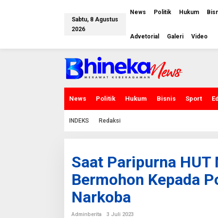
L
e
News
Politik
Hukum
Bis
w
Sabtu, 8 Agustus
a
2026
t
Advetorial
Galeri
Video
i
k
e
k
o
n
t
e
News
Politik
Hukum
Bisnis
Sport
E
n
INDEKS
Redaksi
Saat Paripurna HUT
Bermohon Kepada Pol
Narkoba
Adminberita
3 Juli 2023