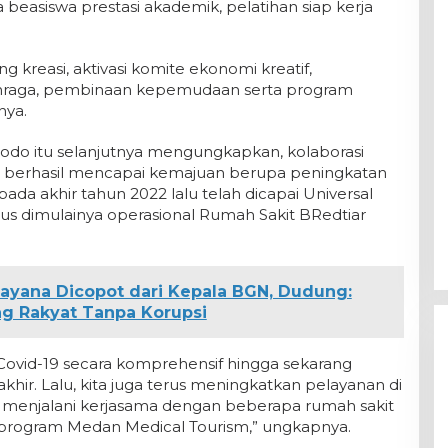
easiswa prestasi akademik, pelatihan siap kerja
 kreasi, aktivasi komite ekonomi kreatif,
ahraga, pembinaan kepemudaan serta program
nya.
odo itu selanjutnya mengungkapkan, kolaborasi
ah berhasil mencapai kemajuan berupa peningkatan
da akhir tahun 2022 lalu telah dicapai Universal
us dimulainya operasional Rumah Sakit BRedtiar
ayana Dicopot dari Kepala BGN, Dudung:
g Rakyat Tanpa Korupsi
ovid-19 secara komprehensif hingga sekarang
hir. Lalu, kita juga terus meningkatkan pelayanan di
g menjalani kerjasama dengan beberapa rumah sakit
program Medan Medical Tourism,” ungkapnya.