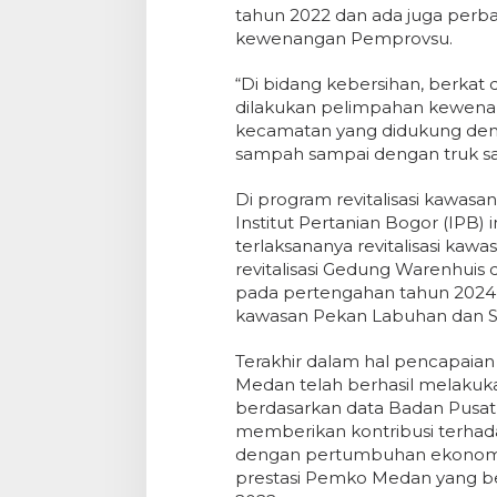
tahun 2022 dan ada juga perbaik
kewenangan Pemprovsu.
“Di bidang kebersihan, berka
dilakukan pelimpahan kewena
kecamatan yang didukung deng
sampah sampai dengan truk s
Di program revitalisasi kawas
Institut Pertanian Bogor (IPB)
terlaksananya revitalisasi kaw
revitalisasi Gedung Warenhuis
pada pertengahan tahun 2024,
kawasan Pekan Labuhan dan Si
Terakhir dalam hal pencapai
Medan telah berhasil melakuka
berdasarkan data Badan Pusat S
memberikan kontribusi terhad
dengan pertumbuhan ekonomi s
prestasi Pemko Medan yang be