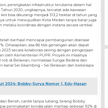
n, peningkatan infrastruktur terutama dalam hal
Tahun 2020, ungkapnya, tercatat ada kawasan
ini bisa dikurangi menjadi 313,2 hektar di tahun yang
paya untuk mewujudkan Kota Medan tanpa banjir juga
melalui koordinasi dengan instansi secara vertikal
.
telah berhasil mencapai pembangunan drainase
%. Diharapkan, sisa 86 titik genangan akan dapat
 2023 secara kolaborasi seiring dengan pengerjaan
an oleh Kementerian PUPR. Proyek ini misalnya
rob di Belawan, normalisasi Sungai Bedera dan
 kanal Sei Sikambing – Sei Belawan dan beberapa
ut 2024: Bobby-Surya Nomor 1, Edy-Hasan
n Bersih, cantik tanpa lubang, terang Bobby
pai peningkatan kondisi jalan mantap sebesar 92% di