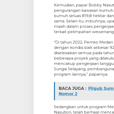
Kemudian, papar Bobby Nasutio
pengurangan kawasan kumuh. 
kumuh seluas 819,8 hektar dan k
sama. Selain itu, imbuhnya, u
masih dalam proses pengerjaan 
terkait pelimpahan wewenang
“Di tahun 2022, Pemko Medan 
dengan kondisi baik sebesar 92
diselesaikan semua pada tahun
beberapa proyek yang dilakuk
mencakup pengerjaan tanggul 
Sungai Selayang, pembangunan
program lainnya,” paparnya.
BACA JUGA :
Pilgub Sum
Nomor 2
Sedangkan untuk program Meda
Nasution, telah berhasil menca