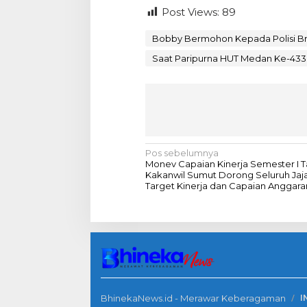
Post Views:
89
Bobby Bermohon Kepada Polisi Br
Saat Paripurna HUT Medan Ke-433
N
Pos sebelumnya
Monev Capaian Kinerja Semester I T
a
Kakanwil Sumut Dorong Seluruh Jaj
Target Kinerja dan Capaian Anggara
v
i
g
a
s
i
BhinekaNews.id - Merawar Keberagaman
I