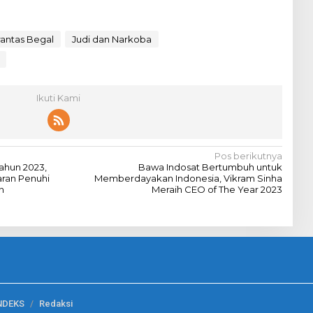
antas Begal
Judi dan Narkoba
Ikuti Kami
Pos berikutnya
ahun 2023,
Bawa Indosat Bertumbuh untuk
aran Penuhi
Memberdayakan Indonesia, Vikram Sinha
n
Meraih CEO of The Year 2023
NDEKS
Redaksi